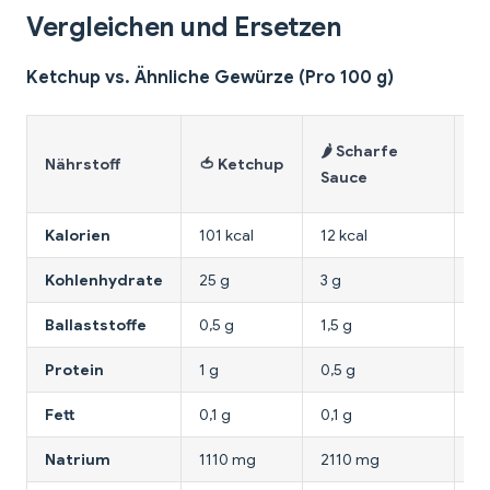
Vergleichen und Ersetzen
Ketchup vs. Ähnliche Gewürze (Pro 100 g)
🍯
🌶️ Scharfe
Nährstoff
🍅 Ketchup
B
Sauce
S
Kalorien
101 kcal
12 kcal
16
Kohlenhydrate
25 g
3 g
40
Ballaststoffe
0,5 g
1,5 g
1 
Protein
1 g
0,5 g
0,
Fett
0,1 g
0,1 g
0,
Natrium
1110 mg
2110 mg
81