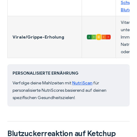
Schwell
Blutdr
Vitamin
unterstü
Virale/Grippe-Erholung
Immunit
Natrium 
oder De
PERSONALISIERTE ERNÄHRUNG
Verfolge deine Mahlzeiten mit
NutriScan
für
personalisierte NutriScores basierend auf deinen
spezifischen Gesundheitszielen!
Blutzuckerreaktion auf Ketchup