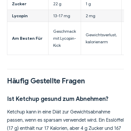
Zucker
22 g
1 g
33
Lycopin
13-17 mg
2 mg
8
Sü
Geschmack
Gewichtsverlust,
wü
Am Besten Für
mit Lycopin-
kalorienarm
B
Kick
A
Häufig Gestellte Fragen
Ist Ketchup gesund zum Abnehmen?
Ketchup kann in eine Diät zur Gewichtsabnahme
passen, wenn es sparsam verwendet wird. Ein Esslöffel
(17 g) enthält nur 17 Kalorien, aber 4 g Zucker und 167