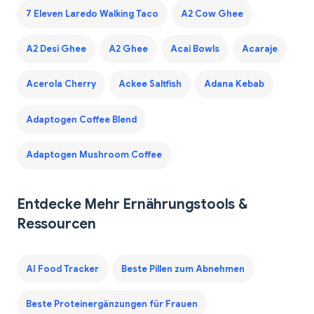
7 Eleven Laredo Walking Taco
A2 Cow Ghee
A2 Desi Ghee
A2 Ghee
Acai Bowls
Acaraje
Acerola Cherry
Ackee Saltfish
Adana Kebab
Adaptogen Coffee Blend
Adaptogen Mushroom Coffee
Entdecke Mehr Ernährungstools &
Ressourcen
AI Food Tracker
Beste Pillen zum Abnehmen
Beste Proteinergänzungen für Frauen