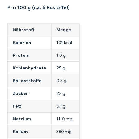
Pro 100 g (ca. 6 Esslöffel)
Nährstoff
Menge
Kalorien
101 kcal
Protein
1,0 g
Kohlenhydrate
25 g
Ballaststoffe
0,5 g
Zucker
22 g
Fett
0,1 g
Natrium
1110 mg
Kalium
380 mg