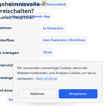
×
geheimnisvolle
KI-Lebensmittel-Tracker Deutschland
reischalten?
Lebensmittel-Scanner-App
uelles Hauptziel?
ehmen
Monatliche Einkaufsliste Generator
laufbau
Monatlicher Einkaufslisten-Generator | NutriScan
Muskelaufbau mit NutriScan
s managen
Nahrungsergänzungsmittel-Analysator & Planer
terstützen
Wir verwenden notwendige Cookies, damit die
Website funktioniert, und Analyse-Cookies, um sie zu
NutriScan für Diabetes
hwangerschaft
verbessern.
Mehr erfahren
NutriScan für Gewichtsverlust
NutriScan für PCOS
d essen
Ablehnen
Akzeptieren
App herunterladen
NutriScan für Schwangerschaft