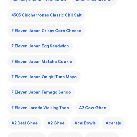
365 Bbq Habanero Cashews
4505 Chicharrones
4505 Chicharrones Classic Chili Salt
7 Eleven Japan Crispy Corn Cheese
7 Eleven Japan Egg Sandwich
7 Eleven Japan Matcha Cookie
7 Eleven Japan Onigiri Tuna Mayo
7 Eleven Japan Tamago Sando
7 Eleven Laredo Walking Taco
A2 Cow Ghee
A2 Desi Ghee
A2 Ghee
Acai Bowls
Acaraje