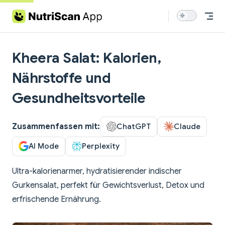
Skip to content
Kheera Salat: Kalorien,
Nährstoffe und
Gesundheitsvorteile
Zusammenfassen mit:
ChatGPT
Claude
AI Mode
Perplexity
Ultra-kalorienarmer, hydratisierender indischer
Gurkensalat, perfekt für Gewichtsverlust, Detox und
erfrischende Ernährung.