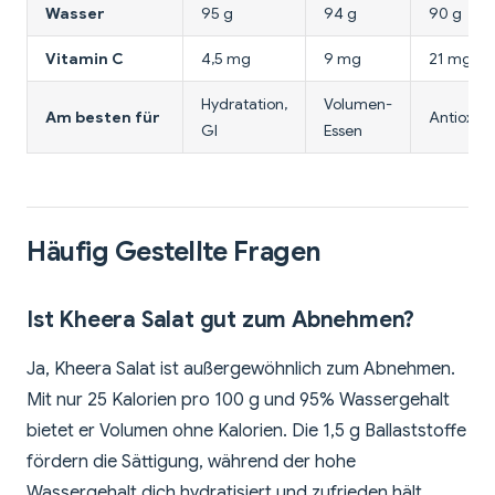
Wasser
95 g
94 g
90 g
Vitamin C
4,5 mg
9 mg
21 mg
Hydratation,
Volumen-
Am besten für
Antioxida
GI
Essen
Häufig Gestellte Fragen
Ist Kheera Salat gut zum Abnehmen?
Ja, Kheera Salat ist außergewöhnlich zum Abnehmen.
Mit nur 25 Kalorien pro 100 g und 95% Wassergehalt
bietet er Volumen ohne Kalorien. Die 1,5 g Ballaststoffe
fördern die Sättigung, während der hohe
Wassergehalt dich hydratisiert und zufrieden hält.