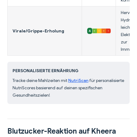
kombini
Hervorr
Hydratat
leicht ve
Virale/Grippe-Erholung
Elektrol
zur
Immunun
PERSONALISIERTE ERNÄHRUNG
Tracke deine Mahlzeiten mit
NutriScan
für personalisierte
NutriScores basierend auf deinen spezifischen
Gesundheitszielen!
Blutzucker-Reaktion auf Kheera