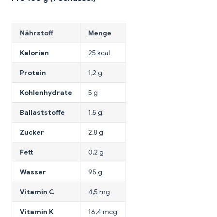
Nährstoff
Menge
Kalorien
25 kcal
Protein
1,2 g
Kohlenhydrate
5 g
Ballaststoffe
1,5 g
Zucker
2,8 g
Fett
0,2 g
Wasser
95 g
Vitamin C
4,5 mg
Vitamin K
16,4 mcg