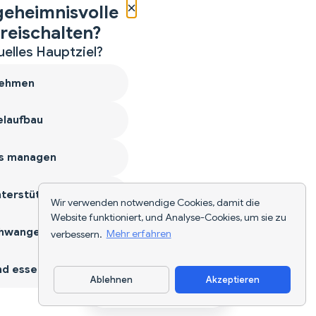
×
geheimnisvolle
reischalten?
uelles Hauptziel?
ehmen
laufbau
s managen
terstützen
Wir verwenden notwendige Cookies, damit die
Website funktioniert, und Analyse-Cookies, um sie zu
hwangerschaft
verbessern.
Mehr erfahren
d essen
Ablehnen
Akzeptieren
App herunterladen