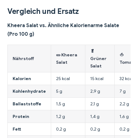
Vergleich und Ersatz
Kheera Salat vs. Ähnliche Kalorienarme Salate
(Pro 100 g)
🥬
🥒 Kheera
🍅
Nährstoff
Grüner
Salat
Tomaten
Salat
Kalorien
25 kcal
15 kcal
32 kcal
Kohlenhydrate
5 g
2,9 g
7 g
Ballaststoffe
1,5 g
2,1 g
2,2 g
Protein
1,2 g
1,4 g
1,6 g
Fett
0,2 g
0,2 g
0,2 g