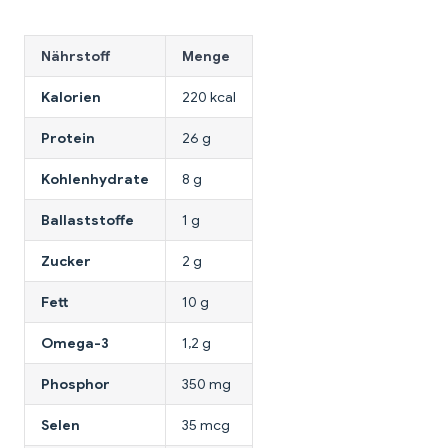
Nährstoff
Menge
Kalorien
220 kcal
Protein
26 g
Kohlenhydrate
8 g
Ballaststoffe
1 g
Zucker
2 g
Fett
10 g
Omega-3
1,2 g
Phosphor
350 mg
Selen
35 mcg