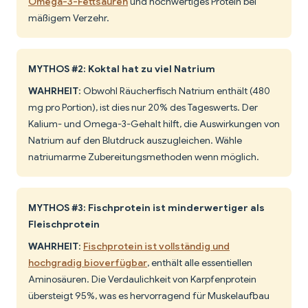
Omega-3-Fettsäuren
und hochwertiges Protein bei
mäßigem Verzehr.
MYTHOS #2: Koktal hat zu viel Natrium
WAHRHEIT
: Obwohl Räucherfisch Natrium enthält (480
mg pro Portion), ist dies nur 20% des Tageswerts. Der
Kalium- und Omega-3-Gehalt hilft, die Auswirkungen von
Natrium auf den Blutdruck auszugleichen. Wähle
natriumarme Zubereitungsmethoden wenn möglich.
MYTHOS #3: Fischprotein ist minderwertiger als
Fleischprotein
WAHRHEIT
:
Fischprotein ist vollständig und
hochgradig bioverfügbar
, enthält alle essentiellen
Aminosäuren. Die Verdaulichkeit von Karpfenprotein
übersteigt 95%, was es hervorragend für Muskelaufbau