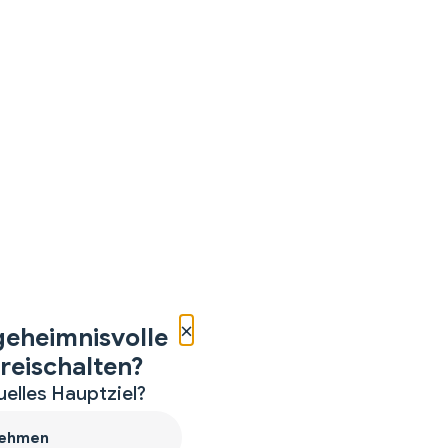
×
geheimnisvolle
reischalten?
uelles Hauptziel?
ehmen