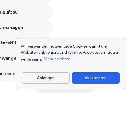
laufbau
s managen
terstützen
Wir verwenden notwendige Cookies, damit die
Website funktioniert, und Analyse-Cookies, um sie zu
hwangerschaft
verbessern.
Mehr erfahren
d essen
Ablehnen
Akzeptieren
App herunterladen
KI-gestützte Ernährungsverfolgung und
Diätplanung für jedes Ziel.