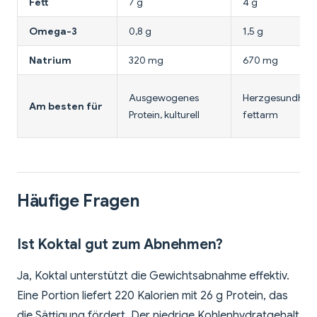
Fett
7 g
4 g
Omega-3
0,8 g
1,5 g
Natrium
320 mg
670 mg
Ausgewogenes
Herzgesundheit,
Am besten für
Protein, kulturell
fettarm
Häufige Fragen
Ist Koktal gut zum Abnehmen?
Ja, Koktal unterstützt die Gewichtsabnahme effektiv.
Eine Portion liefert 220 Kalorien mit 26 g Protein, das
die Sättigung fördert. Der niedrige Kohlenhydratgehalt