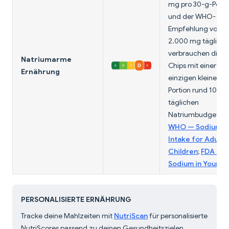
mg pro 30-g-Porti
und der WHO-
Empfehlung von u
2.000 mg täglich
verbrauchen diese
Natriumarme
Chips mit einer
Ernährung
einzigen kleinen
Portion rund 10 % 
täglichen
Natriumbudgets.
WHO — Sodium
Intake for Adults
Children
;
FDA —
Sodium in Your Di
PERSONALISIERTE ERNÄHRUNG
Tracke deine Mahlzeiten mit
NutriScan
für personalisierte
NutriScores passend zu deinen Gesundheitszielen.