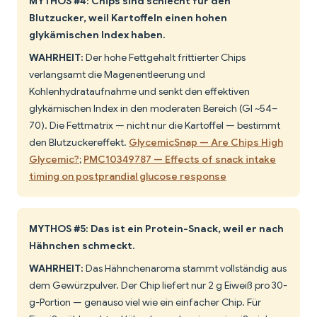
MYTHOS #4: Chips sind schlecht für den
Blutzucker, weil Kartoffeln einen hohen
glykämischen Index haben.
WAHRHEIT:
Der hohe Fettgehalt frittierter Chips
verlangsamt die Magenentleerung und
Kohlenhydrataufnahme und senkt den effektiven
glykämischen Index in den moderaten Bereich (GI ~54–
70). Die Fettmatrix — nicht nur die Kartoffel — bestimmt
den Blutzuckereffekt.
GlycemicSnap — Are Chips High
Glycemic?
;
PMC10349787 — Effects of snack intake
timing on postprandial glucose response
MYTHOS #5: Das ist ein Protein-Snack, weil er nach
Hähnchen schmeckt.
WAHRHEIT:
Das Hähnchenaroma stammt vollständig aus
dem Gewürzpulver. Der Chip liefert nur 2 g Eiweiß pro 30-
g-Portion — genauso viel wie ein einfacher Chip. Für