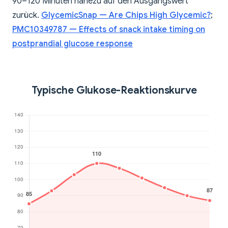
90–120 Minuten nahezu auf den Ausgangswert
zurück.
GlycemicSnap — Are Chips High Glycemic?
;
PMC10349787 — Effects of snack intake timing on
postprandial glucose response
Typische Glukose-Reaktionskurve