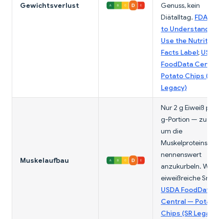
Gewichtsverlust
Genuss, kein
Diätalltag.
FDA —
to Understand a
Use the Nutrition
Facts Label
;
USD
FoodData Centra
Potato Chips (SR
Legacy)
Nur 2 g Eiweiß pro
g-Portion — zu we
um die
Muskelproteinsynt
nennenswert
Muskelaufbau
anzukurbeln. Wähl
eiweißreiche Snac
USDA FoodData
Central — Potato
Chips (SR Legacy