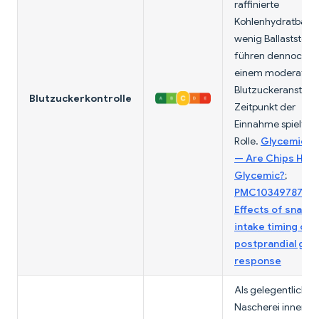
raffinierte
Kohlenhydratbasis
wenig Ballaststoff
führen dennoch z
einem moderaten
Blutzuckeranstieg.
Blutzuckerkontrolle
Zeitpunkt der
Einnahme spielt ei
Rolle.
GlycemicSn
— Are Chips High
Glycemic?
;
PMC10349787 —
Effects of snack
intake timing on
postprandial glu
response
Als gelegentliche
Nascherei innerha