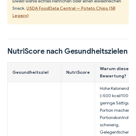
Eiweiß wähle echtes Hähnchen oder einen eiweißreichen
Snack.
USDA FoodData Central — Potato Chips (SR
Legacy)
NutriScore nach Gesundheitszielen
Warum diese
Gesundheitsziel
NutriScore
Bewertung?
Hohe Kaloriendich
(~500 kcal/100 g)
geringe Sättigung
Portion machen
Portionskontrolle
schwierig.
Gelegentlicher