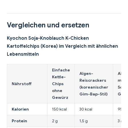
Vergleichen und ersetzen
Kyochon Soja-Knoblauch K-Chicken
Kartoffelchips (Korea) im Vergleich mit ähnlichen
Lebensmitteln
Einfache
Algen-
Air-
Kettle-
Reiscrackers
mit
Nährstoff
Chips
(koreanischer
Soja
ohne
Gim-Bap-Stil)
Gew
Gewürz
Kalorien
150 kcal
30 kcal
95 kc
Protein
2 g
1,5 g
3 g