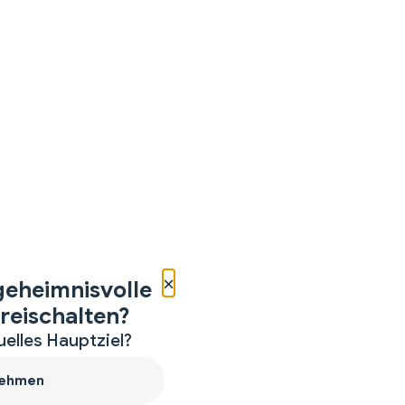
×
geheimnisvolle
reischalten?
uelles Hauptziel?
ehmen