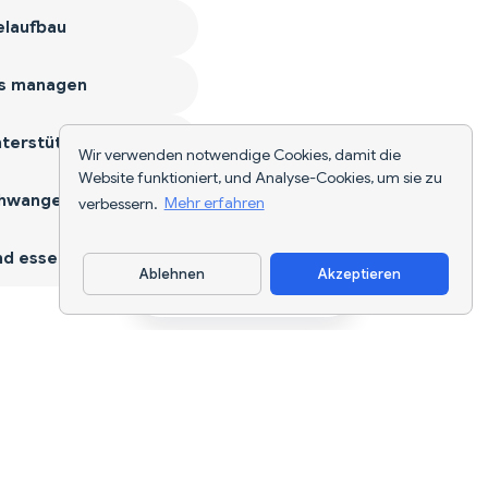
laufbau
s managen
terstützen
Wir verwenden notwendige Cookies, damit die
Website funktioniert, und Analyse-Cookies, um sie zu
hwangerschaft
verbessern.
Mehr erfahren
d essen
Ablehnen
Akzeptieren
App herunterladen
KI-gestützte Ernährungsverfolgung und
Diätplanung für jedes Ziel.