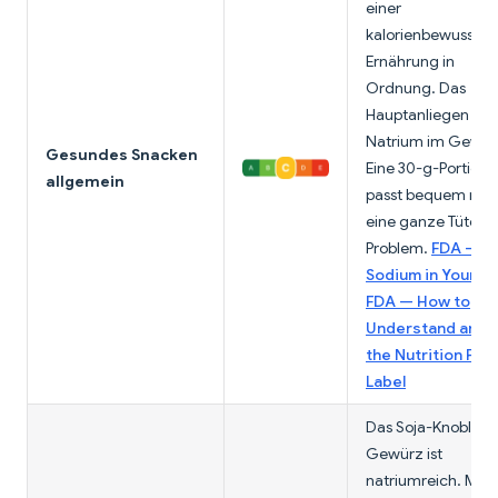
einer
kalorienbewussten
Ernährung in
Ordnung. Das
Hauptanliegen ist 
Natrium im Gewür
Gesundes Snacken
Eine 30-g-Portion
allgemein
passt bequem rein
eine ganze Tüte ist
Problem.
FDA —
Sodium in Your Di
FDA — How to
Understand and 
the Nutrition Fac
Label
Das Soja-Knoblauc
Gewürz ist
natriumreich. Mit 