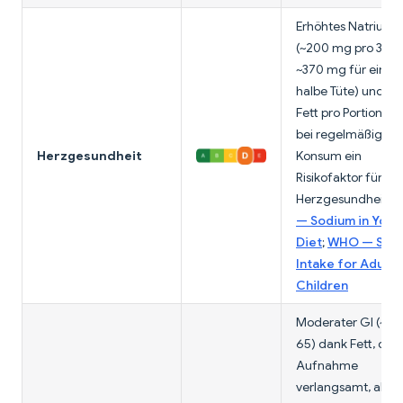
Erhöhtes Natrium
(~200 mg pro 30 g
~370 mg für eine
halbe Tüte) und 9 
Fett pro Portion si
bei regelmäßigem
Herzgesundheit
Konsum ein
Risikofaktor für die
Herzgesundheit.
F
— Sodium in Your
Diet
;
WHO — Sod
Intake for Adults
Children
Moderater GI (~56
65) dank Fett, das 
Aufnahme
verlangsamt, aber