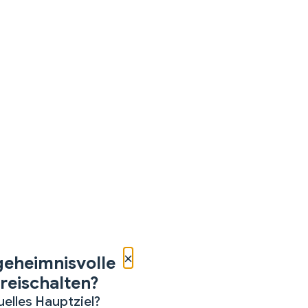
×
geheimnisvolle
reischalten?
uelles Hauptziel?