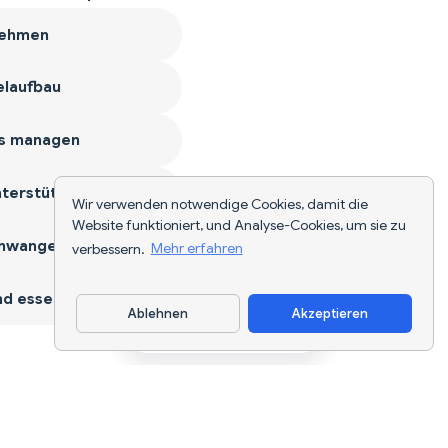
ehmen
laufbau
s managen
terstützen
Wir verwenden notwendige Cookies, damit die
Website funktioniert, und Analyse-Cookies, um sie zu
hwangerschaft
verbessern.
Mehr erfahren
d essen
Ablehnen
Akzeptieren
App herunterladen