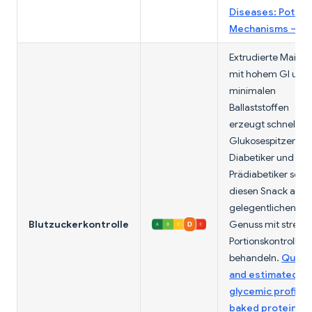
Diseases: Potenti
Mechanisms – P
Extrudierte Maisba
mit hohem GI und
minimalen
Ballaststoffen
erzeugt schnelle
Glukosespitzen.
Diabetiker und
Prädiabetiker sollt
diesen Snack als
gelegentlichen
Blutzuckerkontrolle
Genuss mit streng
Portionskontrolle
behandeln.
Qualit
and estimated
glycemic profile 
baked protein-