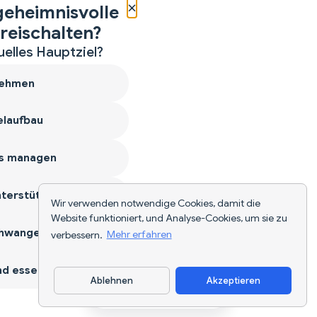
×
geheimnisvolle
reischalten?
uelles Hauptziel?
ehmen
laufbau
s managen
terstützen
Wir verwenden notwendige Cookies, damit die
Website funktioniert, und Analyse-Cookies, um sie zu
hwangerschaft
verbessern.
Mehr erfahren
d essen
Ablehnen
Akzeptieren
App herunterladen