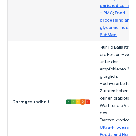
enriched corn ch
– PMC
;
Food
processing and t
glycemic index –
PubMed
Nur 1 g Ballaststof
pro Portion – weit
unter den
empfohlenen 25–
g täglich.
Hochverarbeitete
Zutaten haben
keinen präbiotisch
Darmgesundheit
Wert für die Vielfal
des
Darmmikrobioms.
Ultra-Processed
Foods and Human