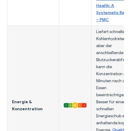
Health: A
Systematic Revi
– PMC
Liefert schnelle
Kohlenhydratenerg
aber der
anschließende
Blutzuckerabfall
kann die
Konzentration 60
Minuten nach de
Essen
beeinträchtigen.
Energie &
Besser für einen
Konzentration
schnellen
Energieschub als f
anhaltende kognit
Energie.
Quality a