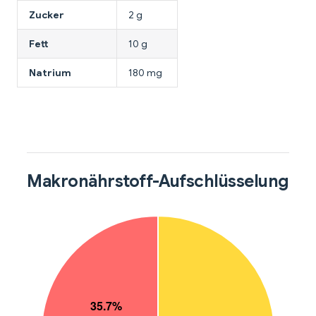
Zucker
2 g
Fett
10 g
Natrium
180 mg
Makronährstoff-Aufschlüsselung