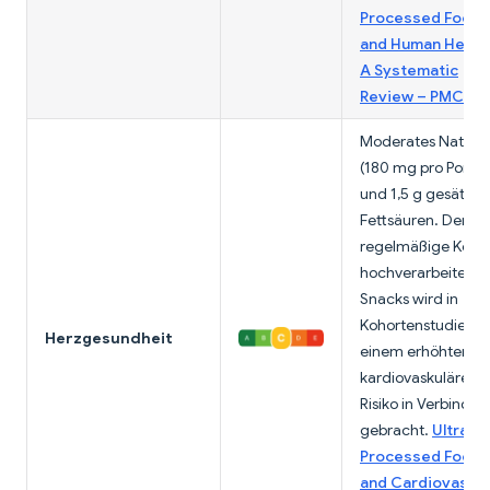
Processed Foods
and Human Health
A Systematic
Review – PMC
Moderates Natriu
(180 mg pro Portio
und 1,5 g gesättig
Fettsäuren. Der
regelmäßige Kon
hochverarbeiteter
Snacks wird in
Kohortenstudien m
Herzgesundheit
einem erhöhten
kardiovaskulären
Risiko in Verbindu
gebracht.
Ultra-
Processed Foods
and Cardiovascul