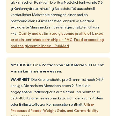
glykämischen Reaktion. Die 15 g Nettokohlenhydrate (16
g Kohlenhydrate minus 1 g Ballaststoffe) aus schnell
verdaulicher Maisstärke erzeugen einen steilen
postprandialen Glukoseanstieg, ähnlich wie andere
extrudierte Maissnacks mit einem geschätzten GI von
~75.
Quality and estimated glycemic profile of baked
protein-enriched corn chips – PMC
;
Food processing
and the glycemic index – PubMed
MYTHOS #3: Eine Portion von 160 Kalorien ist leicht
– man kann mehrere essen.
WAHRHEIT:
Die Kaloriendichte pro Gramm ist hoch (~5,7
kcal/g). Die meisten Menschen essen 2–3 Mal die
angegebene Portionsgröße auf einmal und nehmen so
320–480 Kalorien eines Snacks zu sich, der kaum Protein
oder Ballaststoffe zur Kompensation enthält.
Ultra-
Processed Foods, Weight Gain, and Co-morbidity