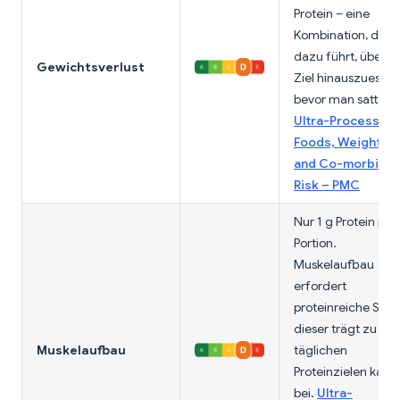
Protein – eine
Kombination, die
dazu führt, über d
Gewichtsverlust
Ziel hinauszuessen
bevor man satt wir
Ultra-Processed
Foods, Weight Ga
and Co-morbidit
Risk – PMC
Nur 1 g Protein pro
Portion.
Muskelaufbau
erfordert
proteinreiche Snac
dieser trägt zu de
Muskelaufbau
täglichen
Proteinzielen kau
bei.
Ultra-