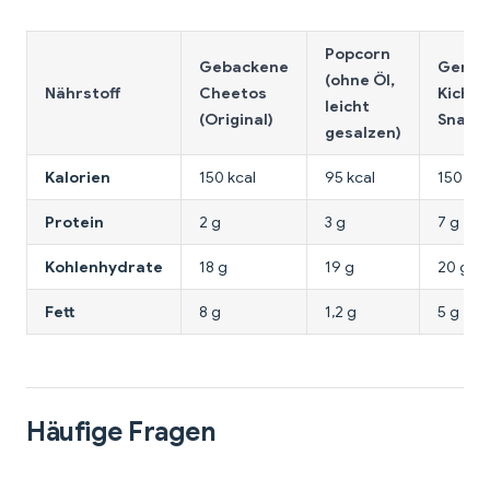
Popcorn
Gebackene
Gerös
(ohne Öl,
Nährstoff
Cheetos
Kicher
leicht
(Original)
Snack
gesalzen)
Kalorien
150 kcal
95 kcal
150 kca
Protein
2 g
3 g
7 g
Kohlenhydrate
18 g
19 g
20 g
Fett
8 g
1,2 g
5 g
Häufige Fragen