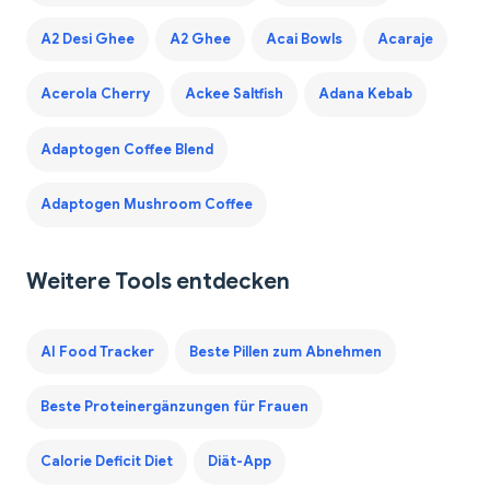
A2 Desi Ghee
A2 Ghee
Acai Bowls
Acaraje
Acerola Cherry
Ackee Saltfish
Adana Kebab
Adaptogen Coffee Blend
Adaptogen Mushroom Coffee
Weitere Tools entdecken
AI Food Tracker
Beste Pillen zum Abnehmen
Beste Proteinergänzungen für Frauen
Calorie Deficit Diet
Diät-App