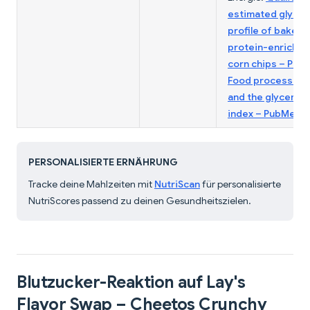
estimated glyce
profile of baked
protein-enriched
corn chips – PMC
Food processing
and the glycemic
index – PubMed
PERSONALISIERTE ERNÄHRUNG
Tracke deine Mahlzeiten mit
NutriScan
für personalisierte
NutriScores passend zu deinen Gesundheitszielen.
Blutzucker-Reaktion auf Lay's
Flavor Swap – Cheetos Crunchy