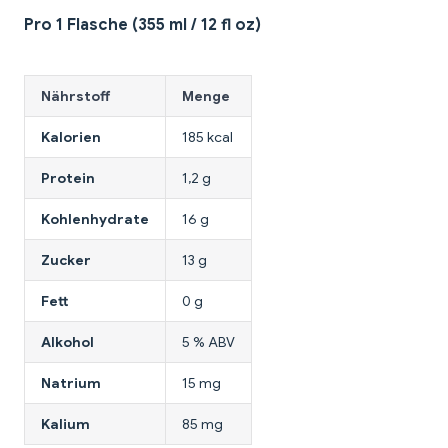
Pro 1 Flasche (355 ml / 12 fl oz)
Nährstoff
Menge
Kalorien
185 kcal
Protein
1,2 g
Kohlenhydrate
16 g
Zucker
13 g
Fett
0 g
Alkohol
5 % ABV
Natrium
15 mg
Kalium
85 mg