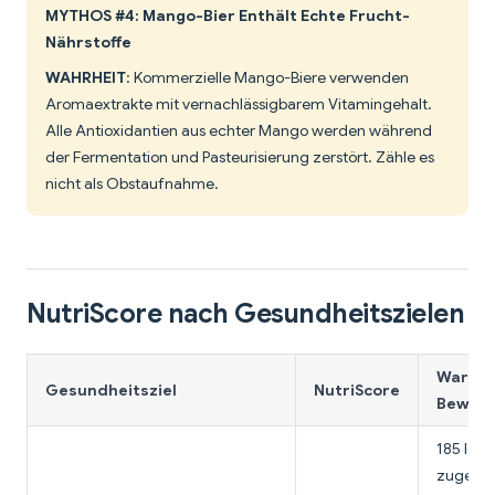
MYTHOS #4: Mango-Bier Enthält Echte Frucht-
Nährstoffe
WAHRHEIT
: Kommerzielle Mango-Biere verwenden
Aromaextrakte mit vernachlässigbarem Vitamingehalt.
Alle Antioxidantien aus echter Mango werden während
der Fermentation und Pasteurisierung zerstört. Zähle es
nicht als Obstaufnahme.
NutriScore nach Gesundheitszielen
Warum 
Gesundheitsziel
NutriScore
Bewert
185 leer
zugesetz