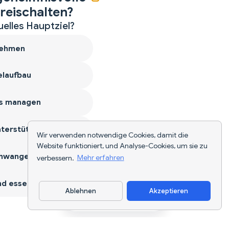
reischalten?
uelles Hauptziel?
ehmen
laufbau
s managen
terstützen
Wir verwenden notwendige Cookies, damit die
Website funktioniert, und Analyse-Cookies, um sie zu
hwangerschaft
verbessern.
Mehr erfahren
d essen
Ablehnen
Akzeptieren
App herunterladen