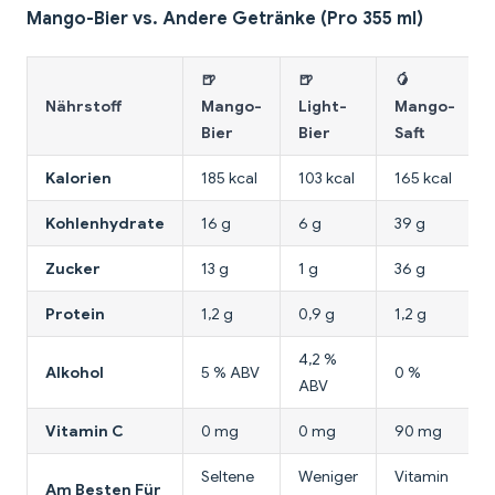
Mango-Bier vs. Andere Getränke (Pro 355 ml)
🍺
🍺
🥭
Nährstoff
Mango-
Light-
Mango-
Bier
Bier
Saft
Kalorien
185 kcal
103 kcal
165 kcal
Kohlenhydrate
16 g
6 g
39 g
Zucker
13 g
1 g
36 g
Protein
1,2 g
0,9 g
1,2 g
4,2 %
Alkohol
5 % ABV
0 %
ABV
Vitamin C
0 mg
0 mg
90 mg
Seltene
Weniger
Vitamin
Am Besten Für