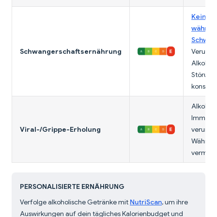
Keine M
währen
Schwang
Schwangerschaftsernährung
Verursac
Alkohol
Störung
konsumi
Alkohol 
Immunfu
Viral-/Grippe-Erholung
verursa
Während
vermeid
PERSONALISIERTE ERNÄHRUNG
Verfolge alkoholische Getränke mit
NutriScan
, um ihre
Auswirkungen auf dein tägliches Kalorienbudget und