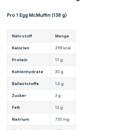
Pro 1 Egg McMuffin (138 g)
Nährstoff
Menge
Kalorien
298 kcal
Protein
17 g
Kohlenhydrate
30 g
Ballaststoffe
1,5 g
Zucker
3 g
Fett
12 g
Natrium
730 mg