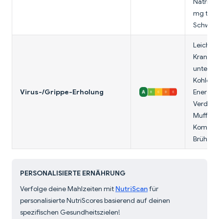
Natrium
mg tägli
Schwang
Leicht z
Krankhei
unterstü
Kohlenhy
Virus-/Grippe-Erholung
Energie. 
Verdauu
Muffin 
Kombini
Brühe o
PERSONALISIERTE ERNÄHRUNG
Verfolge deine Mahlzeiten mit
NutriScan
für
personalisierte NutriScores basierend auf deinen
spezifischen Gesundheitszielen!