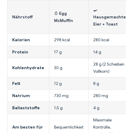
🍳
🥚 Egg
Nährstoff
Hausgemachte
McMuffin
Eier + Toast
Kalorien
298 kcal
280 kcal
Protein
17 g
14 g
28 g (2 Scheiben
Kohlenhydrate
30 g
Vollkorn)
Fett
12 g
8 g
Natrium
730 mg
280 mg
Ballaststoffe
1,5 g
4 g
Maximale
Am besten für
Bequemlichkeit
Kontrolle,