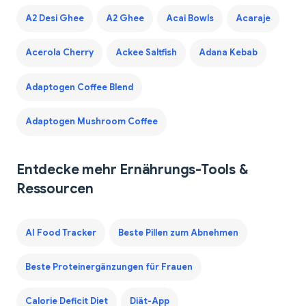
A2 Desi Ghee
A2 Ghee
Acai Bowls
Acaraje
Acerola Cherry
Ackee Saltfish
Adana Kebab
Adaptogen Coffee Blend
Adaptogen Mushroom Coffee
Entdecke mehr Ernährungs-Tools &
Ressourcen
AI Food Tracker
Beste Pillen zum Abnehmen
Beste Proteinergänzungen für Frauen
Calorie Deficit Diet
Diät-App