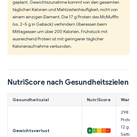
geplant. Gewichtszunahme kommt von den gesamten
täglichen Kalorien und Mahlzeitenhäufigkeit, nicht von
einem einzigen Element. Die 17 g Protein des McMuffin
(vs. 2–5 g in Gebäck) verhindern Überessen beim
Mittagessen um über 200 Kalorien. Frühstück mit
ausreichend Protein ist mit geringerer täglicher
Kalorienaufnahme verbunden.
NutriScore nach Gesundheitszielen
Gesundheitsziel
NutriScore
Warum 
298 Kal,
Protein-
12 g Fe
Gewichtsverlust
Sättigun