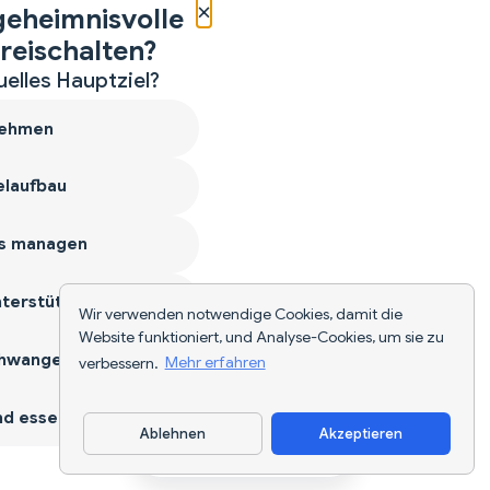
×
geheimnisvolle
reischalten?
uelles Hauptziel?
ehmen
laufbau
s managen
terstützen
Wir verwenden notwendige Cookies, damit die
Website funktioniert, und Analyse-Cookies, um sie zu
hwangerschaft
verbessern.
Mehr erfahren
d essen
Ablehnen
Akzeptieren
App herunterladen