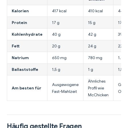
Kalorien
417 kcal
410 kcal
440 k
Protein
17 g
15 g
17 g
Kohlenhydrate
40 g
42 g
39 g
Fett
20 g
24 g
22 g
Natrium
650 mg
780 mg
1.02
Ballaststoffe
1,5 g
1 g
1,5 g
Ähnliches
Ausgewogene
Gesc
Am besten für
Profil wie
Fast-Mahlzeit
Opti
McChicken
Häufig gestellte Fragen