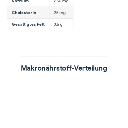
Natrium
650 mg
Cholesterin
25 mg
Gesättigtes Fett
3,5 g
Makronährstoff-Verteilung