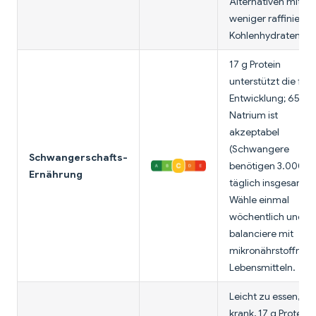
Alternativen mit
weniger raffinierte
Kohlenhydraten.
17 g Protein
unterstützt die feta
Entwicklung; 650 
Natrium ist
akzeptabel
(Schwangere
Schwangerschafts-
benötigen 3.000 
Ernährung
täglich insgesamt).
Wähle einmal
wöchentlich und
balanciere mit
mikronährstoffreic
Lebensmitteln.
Leicht zu essen, w
krank, 17 g Protein h