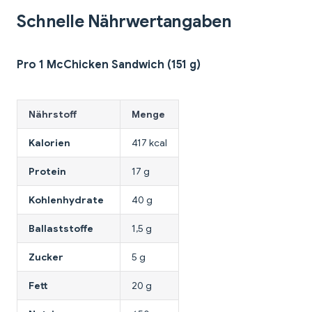
Schnelle Nährwertangaben
Pro 1 McChicken Sandwich (151 g)
Nährstoff
Menge
Kalorien
417 kcal
Protein
17 g
Kohlenhydrate
40 g
Ballaststoffe
1,5 g
Zucker
5 g
Fett
20 g