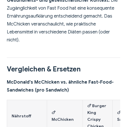
Gesundheits- und gesellschaftlicher Kontext:
Die
Zugänglichkeit von Fast Food hat eine konsequente
Ernährungsaufklärung entscheidend gemacht. Das
McChicken veranschaulicht, wie praktische
Lebensmittel in verschiedene Diäten passen (oder
nicht).
Vergleichen & Ersetzen
McDonald's McChicken vs. ähnliche Fast-Food-
Sandwiches (pro Sandwich)
🍗 Burger
🍗
King
🍗 P
Nährstoff
McChicken
Crispy
Sand
Chicken