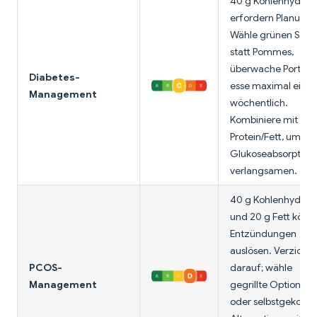
40 g Kohlenhydrat
erfordern Planung.
Wähle grünen Salat
statt Pommes,
überwache Portion
Diabetes-
esse maximal einm
Management
wöchentlich.
Kombiniere mit
Protein/Fett, um
Glukoseabsorption
verlangsamen.
40 g Kohlenhydrat
und 20 g Fett könn
Entzündungen
auslösen. Verzichte
PCOS-
darauf; wähle
Management
gegrillte Optionen
oder selbstgekoch