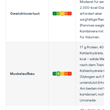
Moderat für eine
2.000-kcal-Diät,
Gewichtsverlust
erfordert aber
sorgfältige Planun
(Pommes weglasse
Kombiniere mit Sal
für Volumen.
17 g Protein, 40 g
Kohlenhydrate, 417
kcal – solide Wahl
nach dem Training.
Kohlenhydrate füll
Muskelaufbau
Glykogen auf; Prot
unterstützt Erholun
Am besten mit Was
kombiniert, nicht
Limonade.