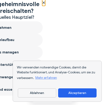
×
geheimnisvolle
reischalten?
uelles Hauptziel?
ehmen
laufbau
s managen
terstützen
Wir verwenden notwendige Cookies, damit die
Website funktioniert, und Analyse-Cookies, um sie zu
hwangerschaft
verbessern.
Mehr erfahren
d essen
Ablehnen
Akzeptieren
App herunterladen