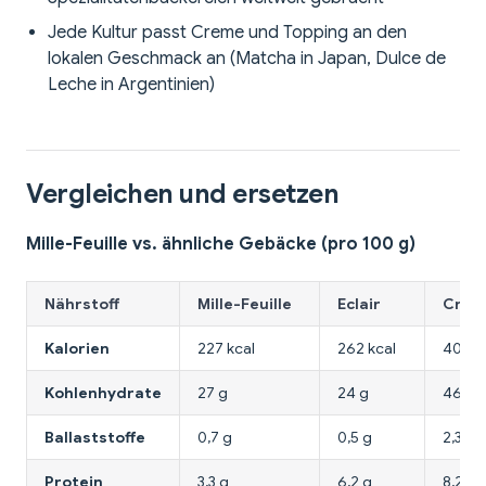
Jede Kultur passt Creme und Topping an den
lokalen Geschmack an (Matcha in Japan, Dulce de
Leche in Argentinien)
Vergleichen und ersetzen
Mille-Feuille vs. ähnliche Gebäcke (pro 100 g)
Nährstoff
Mille-Feuille
Eclair
Crois
Kalorien
227 kcal
262 kcal
406 k
Kohlenhydrate
27 g
24 g
46 g
Ballaststoffe
0,7 g
0,5 g
2,3 g
Protein
3,3 g
6,2 g
8,2 g