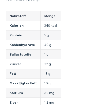
Nährstoff
Menge
Kalorien
340 kcal
Protein
5 g
Kohlenhydrate
40 g
Ballaststoffe
1 g
Zucker
22 g
Fett
18 g
Gesättigtes Fett
10 g
Kalzium
60 mg
Eisen
1,2 mg