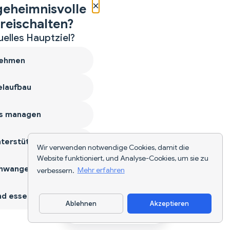
×
geheimnisvolle
reischalten?
uelles Hauptziel?
ehmen
laufbau
s managen
terstützen
Wir verwenden notwendige Cookies, damit die
Website funktioniert, und Analyse-Cookies, um sie zu
hwangerschaft
verbessern.
Mehr erfahren
d essen
Ablehnen
Akzeptieren
App herunterladen