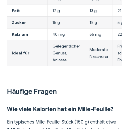
Fett
12 g
13 g
21 g
Zucker
15 g
18 g
5 g
Kalzium
40 mg
55 mg
22 m
Gelegentlicher
Frühst
Moderate
Ideal für
Genuss,
schnel
Nascherei
Anlässe
Energ
Häufige Fragen
Wie viele Kalorien hat ein Mille-Feuille?
Ein typisches Mille-Feuille-Stück (150 g) enthält etwa