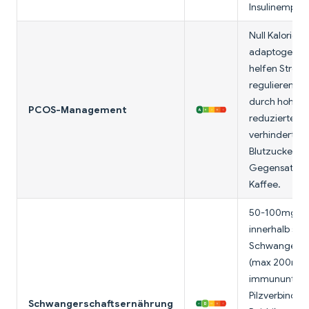
Insulinempfind
Null Kalorien,
adaptogene P
helfen Stres
regulieren (P
durch hohes C
PCOS-Management
reduziertes K
verhindert
Blutzuckerdys
Gegensatz z
Kaffee.
50-100mg Kof
innerhalb sic
Schwangersch
(max 200mg/T
immununters
Pilzverbindu
Schwangerschaftsernährung