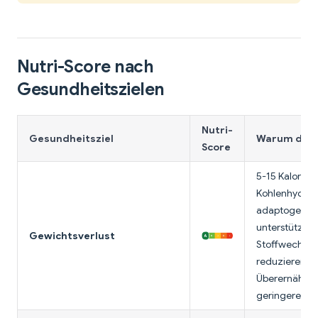
Nutri-Score nach
Gesundheitszielen
Nutri-
Gesundheitsziel
Warum dies
Score
5-15 Kalorien,
Kohlenhydrate
adaptogene 
unterstützen
Gewichtsverlust
Stoffwechsele
reduzieren st
Überernähru
geringere Cort