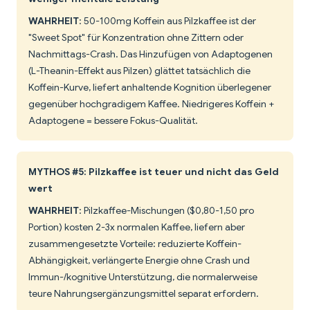
WAHRHEIT
: 50-100mg Koffein aus Pilzkaffee ist der
"Sweet Spot" für Konzentration ohne Zittern oder
Nachmittags-Crash. Das Hinzufügen von Adaptogenen
(L-Theanin-Effekt aus Pilzen) glättet tatsächlich die
Koffein-Kurve, liefert anhaltende Kognition überlegener
gegenüber hochgradigem Kaffee. Niedrigeres Koffein +
Adaptogene = bessere Fokus-Qualität.
MYTHOS #5: Pilzkaffee ist teuer und nicht das Geld
wert
WAHRHEIT
: Pilzkaffee-Mischungen ($0,80-1,50 pro
Portion) kosten 2-3x normalen Kaffee, liefern aber
zusammengesetzte Vorteile: reduzierte Koffein-
Abhängigkeit, verlängerte Energie ohne Crash und
Immun-/kognitive Unterstützung, die normalerweise
teure Nahrungsergänzungsmittel separat erfordern.