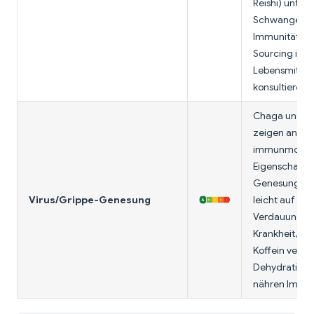
Reishi) unter
Schwangersc
Immunität; ste
Sourcing ist
Lebensmittelq
konsultiere 
Chaga und Rei
zeigen antimi
immunmodul
Eigenschaften
Genesung unt
Virus/Grippe-Genesung
leicht auf Hal
Verdauung w
Krankheit, re
Koffein verhi
Dehydration,
nähren Immun