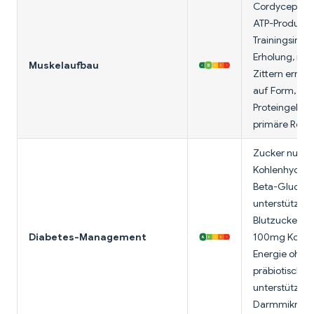
Cordyceps-Pil
ATP-Produktio
Trainingsinte
Erholung, red
Muskelaufbau
Zittern ermög
auf Form, abe
Proteingehalt 
primäre Rolle.
Zucker null, 0
Kohlenhydrate
Beta-Glucane
unterstützen
Blutzuckerstab
Diabetes-Management
100mg Koffein
Energie ohne 
präbiotische
unterstützen
Darmmikrobio