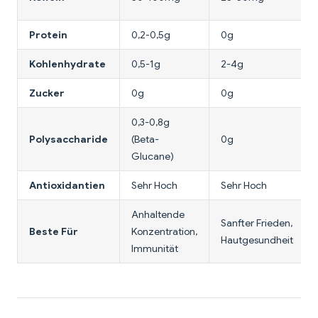
Protein
0,2-0,5g
0g
Kohlenhydrate
0,5-1g
2-4g
Zucker
0g
0g
0,3-0,8g
Polysaccharide
(Beta-
0g
Glucane)
Antioxidantien
Sehr Hoch
Sehr Hoch
Anhaltende
Sanfter Frieden,
Beste Für
Konzentration,
Hautgesundheit
Immunität