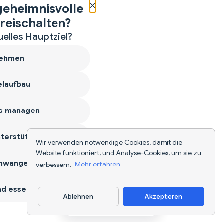
×
geheimnisvolle
reischalten?
uelles Hauptziel?
ehmen
laufbau
s managen
terstützen
Wir verwenden notwendige Cookies, damit die
Website funktioniert, und Analyse-Cookies, um sie zu
hwangerschaft
verbessern.
Mehr erfahren
d essen
Ablehnen
Akzeptieren
App herunterladen