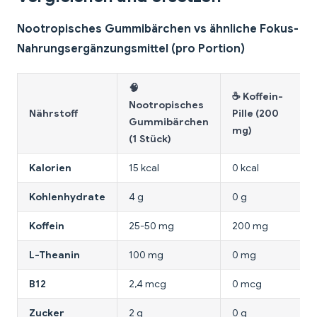
Nootropisches Gummibärchen vs ähnliche Fokus-
Nahrungsergänzungsmittel (pro Portion)
🧠
☕ Koffein-
Nootropisches
Nährstoff
Pille (200
Gummibärchen
mg)
(1 Stück)
Kalorien
15 kcal
0 kcal
Kohlenhydrate
4 g
0 g
Koffein
25-50 mg
200 mg
L-Theanin
100 mg
0 mg
B12
2,4 mcg
0 mcg
Zucker
2 g
0 g