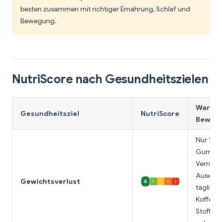
besten zusammen mit richtiger Ernährung, Schlaf und
Bewegung.
NutriScore nach Gesundheitszielen
Warum 
Gesundheitsziel
NutriScore
Bewert
Nur 15 K
Gummib
Vernach
Auswirk
Gewichtsverlust
tägliche
Koffein
Stoffwec