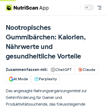
Skip to content
Nootropisches
Gummibärchen: Kalorien,
Nährwerte und
gesundheitliche Vorteile
Zusammenfassen mit:
ChatGPT
Claude
AI Mode
Perplexity
Das angesagte Nahrungsergänzungsmittel zur
Gehirnförderung für Gamer und
Produktivitätssuchende, das fokussteigernde