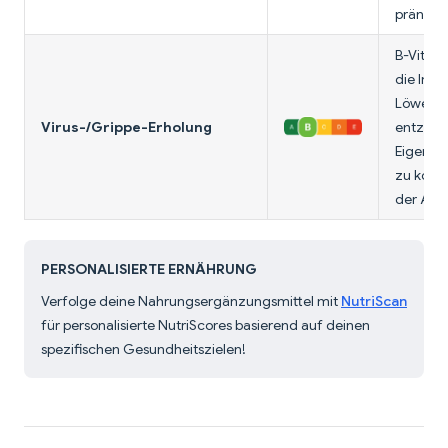
pränatal
B-Vitam
die Imm
Löwenm
Virus-/Grippe-Erholung
entzün
Eigensc
zu kons
der Appe
PERSONALISIERTE ERNÄHRUNG
Verfolge deine Nahrungsergänzungsmittel mit
NutriScan
für personalisierte NutriScores basierend auf deinen
spezifischen Gesundheitszielen!