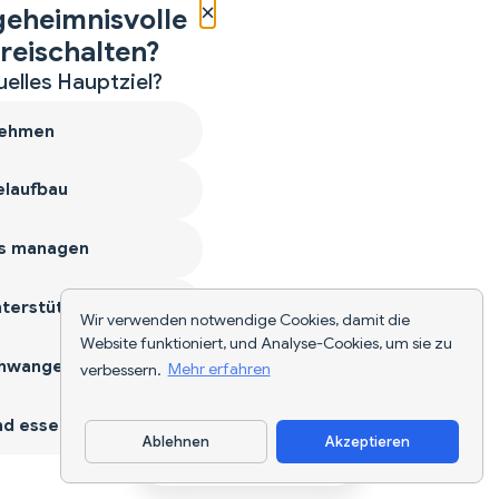
×
geheimnisvolle
reischalten?
uelles Hauptziel?
ehmen
laufbau
s managen
terstützen
Wir verwenden notwendige Cookies, damit die
Website funktioniert, und Analyse-Cookies, um sie zu
hwangerschaft
verbessern.
Mehr erfahren
d essen
Ablehnen
Akzeptieren
App herunterladen