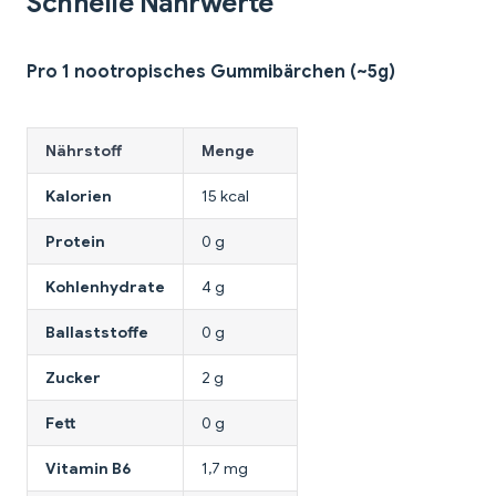
Schnelle Nährwerte
Pro 1 nootropisches Gummibärchen (~5g)
Nährstoff
Menge
Kalorien
15 kcal
Protein
0 g
Kohlenhydrate
4 g
Ballaststoffe
0 g
Zucker
2 g
Fett
0 g
Vitamin B6
1,7 mg