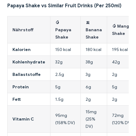
Papaya Shake vs Similar Fruit Drinks (Per 250ml)
🥭
🍌
🥭 Mango
Nährstoff
Papaya
Banana
Shake
Shake
Shake
Kalorien
150 kcal
180 kcal
195 kcal
Kohlenhydrate
32g
38g
42g
Ballaststoffe
2.5g
3g
2g
Protein
5g
6g
5g
Fett
1.5g
2g
2g
15mg
95mg
72mg
Vitamin C
(25%
(158% DV)
(120% DV)
DV)