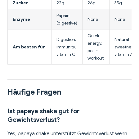
Zucker
22g
26g
35g
Papain
Enzyme
None
None
(digestive)
Quick
Digestion,
Natural
energy,
Am besten für
immunity,
sweetness,
post-
vitamin C
vitamin A
workout
Häufige Fragen
Ist papaya shake gut for
Gewichtsverlust?
Yes, papaya shake unterstützt Gewichtsverlust wenn