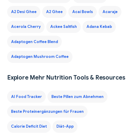
A2 Desi Ghee
A2 Ghee
Acai Bowls
Acaraje
Acerola Cherry
Ackee Saltfish
Adana Kebab
Adaptogen Coffee Blend
Adaptogen Mushroom Coffee
Explore Mehr Nutrition Tools & Resources
AI Food Tracker
Beste Pillen zum Abnehmen
Beste Proteinergänzungen für Frauen
Calorie Deficit Diet
Diät-App