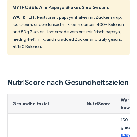
MYTHOS #6: Alle Papaya Shakes Sind Gesund
WAHRHEIT:
Restaurant papaya shakes mit Zucker syrup,
ice cream, or condensed milk kann contain 400+ Kalorien
and 50g Zucker. Homemade versions mit frisch papaya,
niedrig-Fett milk, and no added Zucker sind truly gesund
at 150 Kalorien.
NutriScore nach Gesundheitszielen
Warum 
Gesundheitsziel
NutriScore
Bewert
150 Kalo
glass,
p
enzym