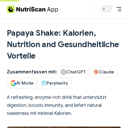
Skip to content
Papaya Shake: Kalorien,
Nutrition and Gesundheitliche
Vorteile
Zusammenfassen mit:
ChatGPT
Claude
AI Mode
Perplexity
A refreshing, enzyme-rich drink that unterstützt
digestion, boosts immunity, and liefert natural
sweetness mit minimal Kalorien.