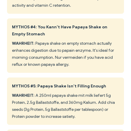
activity and vitamin C retention.
MYTHOS #4: You Kann't Have Papaya Shake on
Empty Stomach
WAHRHEIT:
Papaya shake on empty stomach actually
enhances digestion due to papain enzyme. It's ideal for
morning consumption. Nur vermeiden if you have acid
reflux or known papaya allergy.
MYTHOS #5: Papaya Shake Isn't Filling Enough
WAHRHEIT:
A 250ml papaya shake mit milk liefert 5g
Protein, 2.5g Ballaststoffe, and 360mg Kalium. Add chia
seeds (3g Protein, 5g Ballaststoffe per tablespoon) or
Protein powder to increase satiety.