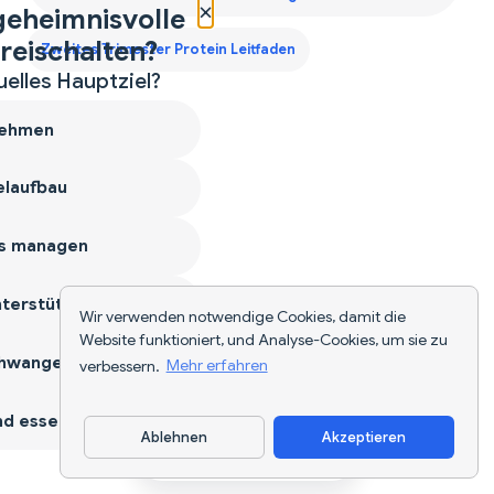
×
geheimnisvolle
reischalten?
Zweites Trimester Protein Leitfaden
uelles Hauptziel?
ehmen
laufbau
s managen
terstützen
Wir verwenden notwendige Cookies, damit die
Website funktioniert, und Analyse-Cookies, um sie zu
hwangerschaft
verbessern.
Mehr erfahren
d essen
Ablehnen
Akzeptieren
App herunterladen