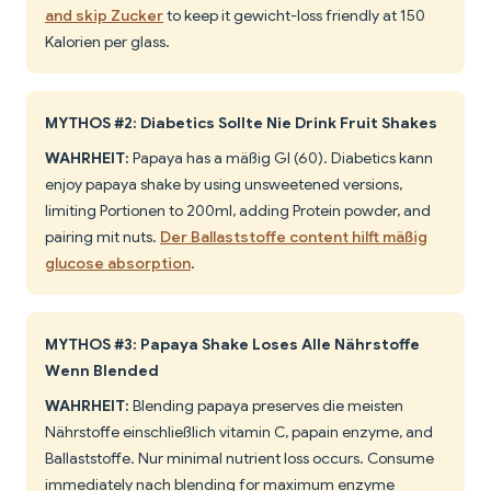
and skip Zucker
to keep it gewicht-loss friendly at 150
Kalorien per glass.
MYTHOS #2: Diabetics Sollte Nie Drink Fruit Shakes
WAHRHEIT:
Papaya has a mäßig GI (60). Diabetics kann
enjoy papaya shake by using unsweetened versions,
limiting Portionen to 200ml, adding Protein powder, and
pairing mit nuts.
Der Ballaststoffe content hilft mäßig
glucose absorption
.
MYTHOS #3: Papaya Shake Loses Alle Nährstoffe
Wenn Blended
WAHRHEIT:
Blending papaya preserves die meisten
Nährstoffe einschließlich vitamin C, papain enzyme, and
Ballaststoffe. Nur minimal nutrient loss occurs. Consume
immediately nach blending for maximum enzyme