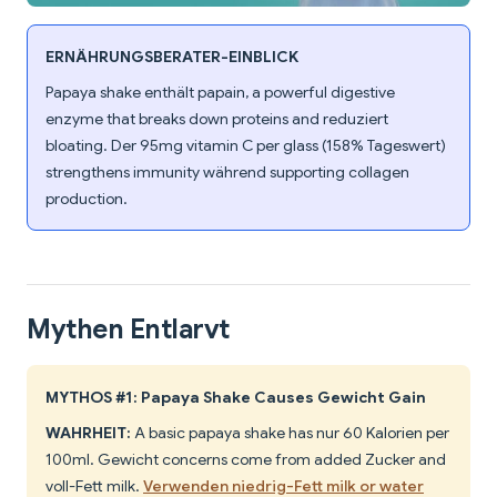
ERNÄHRUNGSBERATER-EINBLICK
Papaya shake enthält papain, a powerful digestive
enzyme that breaks down proteins and reduziert
bloating. Der 95mg vitamin C per glass (158% Tageswert)
strengthens immunity während supporting collagen
production.
Mythen Entlarvt
MYTHOS #1: Papaya Shake Causes Gewicht Gain
WAHRHEIT:
A basic papaya shake has nur 60 Kalorien per
100ml. Gewicht concerns come from added Zucker and
voll-Fett milk.
Verwenden niedrig-Fett milk or water