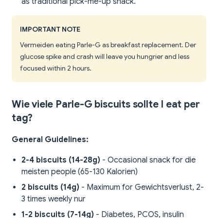
as traditional pick-me-up snack.
IMPORTANT NOTE
Vermeiden eating Parle-G as breakfast replacement. Der
glucose spike and crash will leave you hungrier and less
focused within 2 hours.
Wie viele Parle-G biscuits sollte I eat per
tag?
General Guidelines:
2-4 biscuits (14-28g)
- Occasional snack for die
meisten people (65-130 Kalorien)
2 biscuits (14g)
- Maximum for Gewichtsverlust, 2-
3 times weekly nur
1-2 biscuits (7-14g)
- Diabetes, PCOS, insulin