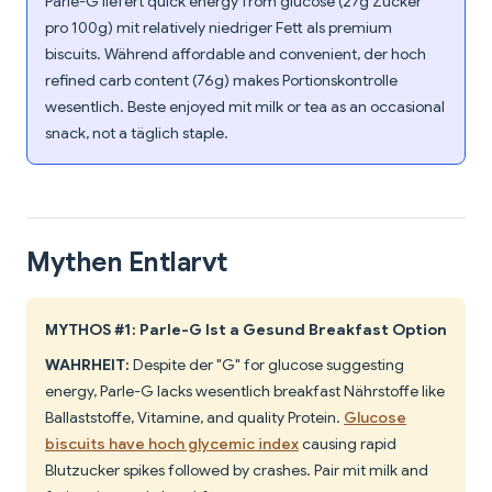
Parle-G liefert quick energy from glucose (27g Zucker
pro 100g) mit relatively niedriger Fett als premium
biscuits. Während affordable and convenient, der hoch
refined carb content (76g) makes Portionskontrolle
wesentlich. Beste enjoyed mit milk or tea as an occasional
snack, not a täglich staple.
Mythen Entlarvt
MYTHOS #1: Parle-G Ist a Gesund Breakfast Option
WAHRHEIT:
Despite der "G" for glucose suggesting
energy, Parle-G lacks wesentlich breakfast Nährstoffe like
Ballaststoffe, Vitamine, and quality Protein.
Glucose
biscuits have hoch glycemic index
causing rapid
Blutzucker spikes followed by crashes. Pair mit milk and