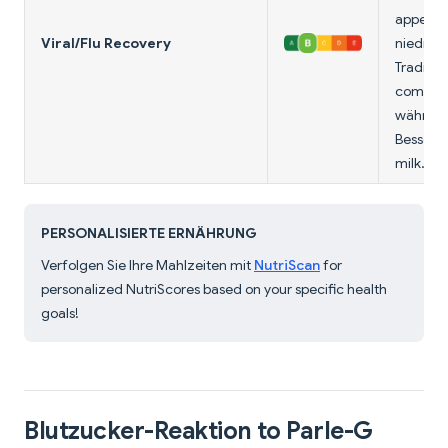
appetite 
Viral/Flu Recovery
niedrig.
Traditio
comfort
während 
Besser 
milk.
PERSONALISIERTE ERNÄHRUNG
Verfolgen Sie Ihre Mahlzeiten mit
NutriScan
for
personalized NutriScores based on your specific health
goals!
Blutzucker-Reaktion to Parle-G