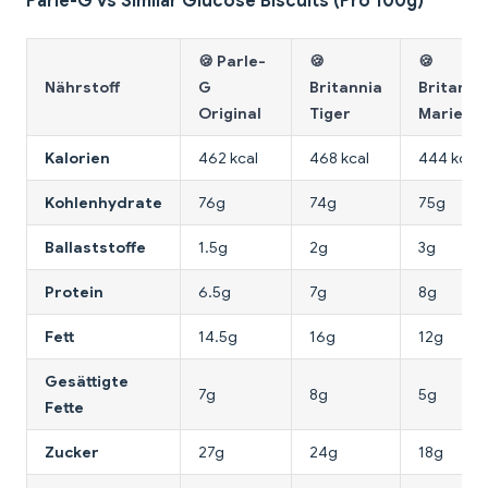
Parle-G vs Similar Glucose Biscuits (Pro 100g)
🍪 Parle-
🍪
🍪
Nährstoff
G
Britannia
Britanni
Original
Tiger
Marie
Kalorien
462 kcal
468 kcal
444 kcal
Kohlenhydrate
76g
74g
75g
Ballaststoffe
1.5g
2g
3g
Protein
6.5g
7g
8g
Fett
14.5g
16g
12g
Gesättigte
7g
8g
5g
Fette
Zucker
27g
24g
18g