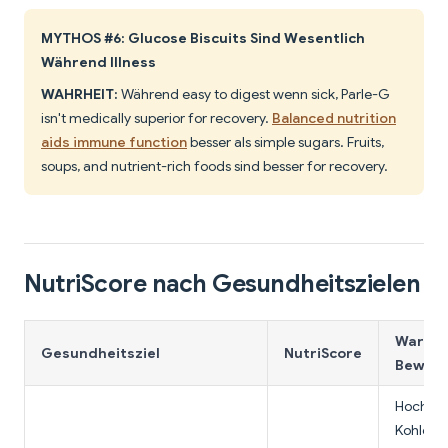
MYTHOS #6: Glucose Biscuits Sind Wesentlich
Während Illness
WAHRHEIT:
Während easy to digest wenn sick, Parle-G
isn't medically superior for recovery.
Balanced nutrition
aids immune function
besser als simple sugars. Fruits,
soups, and nutrient-rich foods sind besser for recovery.
NutriScore nach Gesundheitszielen
Warum 
Gesundheitsziel
NutriScore
Bewert
Hoch
Kohlenh