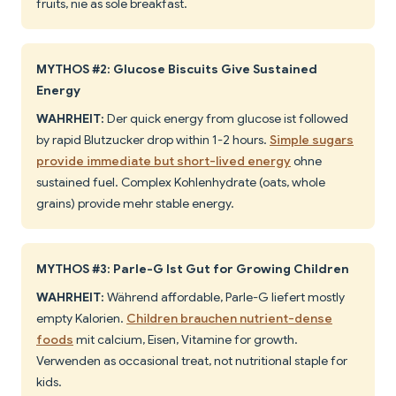
fruits, nie as sole breakfast.
MYTHOS #2: Glucose Biscuits Give Sustained
Energy
WAHRHEIT:
Der quick energy from glucose ist followed
by rapid Blutzucker drop within 1-2 hours.
Simple sugars
provide immediate but short-lived energy
ohne
sustained fuel. Complex Kohlenhydrate (oats, whole
grains) provide mehr stable energy.
MYTHOS #3: Parle-G Ist Gut for Growing Children
WAHRHEIT:
Während affordable, Parle-G liefert mostly
empty Kalorien.
Children brauchen nutrient-dense
foods
mit calcium, Eisen, Vitamine for growth.
Verwenden as occasional treat, not nutritional staple for
kids.