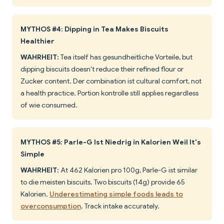
MYTHOS #4: Dipping in Tea Makes Biscuits
Healthier
WAHRHEIT:
Tea itself has gesundheitliche Vorteile, but
dipping biscuits doesn't reduce their refined flour or
Zucker content. Der combination ist cultural comfort, not
a health practice. Portion kontrolle still applies regardless
of wie consumed.
MYTHOS #5: Parle-G Ist Niedrig in Kalorien Weil It's
Simple
WAHRHEIT:
At 462 Kalorien pro 100g, Parle-G ist similar
to die meisten biscuits. Two biscuits (14g) provide 65
Kalorien.
Underestimating simple foods leads to
overconsumption
. Track intake accurately.