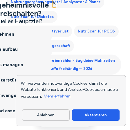
×
Nahrungsergänzungsmittel-Analysator & Planer
geheimnisvolle
reischalten?
NutriScan für Diabetes
uelles Hauptziel?
NutriScan für Gewichtsverlust
NutriScan für PCOS
ehmen
NutriScan für Schwangerschaft
laufbau
Sprachaktivierter Kalorienzähler - Sag deine Mahlzeiten
s managen
an und tracke Nährstoffe freihändig — 2026
terstützen
Wir verwenden notwendige Cookies, damit die
Zweites Trimester Protein Leitfaden
Website funktioniert, und Analyse-Cookies, um sie zu
hwangerschaft
verbessern.
Mehr erfahren
d essen
Ablehnen
Akzeptieren
App herunterladen