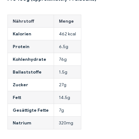
Nährstoff
Menge
Kalorien
462 kcal
Protein
6.5g
Kohlenhydrate
76g
Ballaststoffe
1.5g
Zucker
27g
Fett
14.5g
Gesättigte Fette
7g
Natrium
320mg