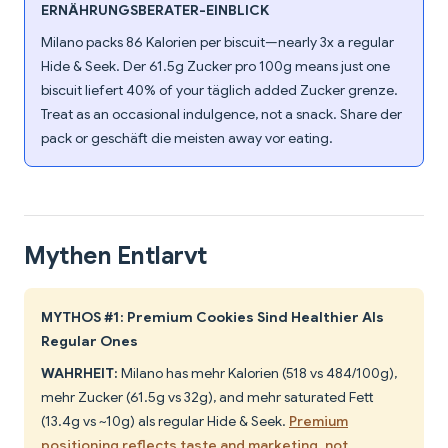
ERNÄHRUNGSBERATER-EINBLICK
Milano packs 86 Kalorien per biscuit—nearly 3x a regular
Hide & Seek. Der 61.5g Zucker pro 100g means just one
biscuit liefert 40% of your täglich added Zucker grenze.
Treat as an occasional indulgence, not a snack. Share der
pack or geschäft die meisten away vor eating.
Mythen Entlarvt
MYTHOS #1: Premium Cookies Sind Healthier Als
Regular Ones
WAHRHEIT:
Milano has mehr Kalorien (518 vs 484/100g),
mehr Zucker (61.5g vs 32g), and mehr saturated Fett
(13.4g vs ~10g) als regular Hide & Seek.
Premium
positioning reflects taste and marketing, not