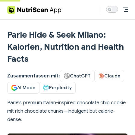
Skip to content
Parle Hide & Seek Milano:
Kalorien, Nutrition and Health
Facts
Zusammenfassen mit:
ChatGPT
Claude
AI Mode
Perplexity
Parle's premium Italian-inspired chocolate chip cookie
mit rich chocolate chunks—indulgent but calorie-
dense.