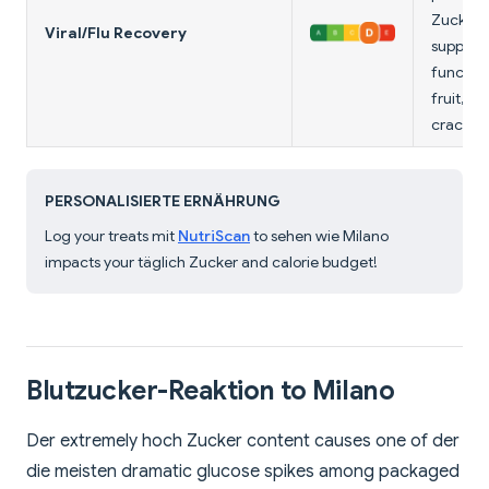
Zucker 
Viral/Flu Recovery
suppres
function
fruit, ho
crackers
PERSONALISIERTE ERNÄHRUNG
Log your treats mit
NutriScan
to sehen wie Milano
impacts your täglich Zucker and calorie budget!
Blutzucker-Reaktion to Milano
Der extremely hoch Zucker content causes one of der
die meisten dramatic glucose spikes among packaged