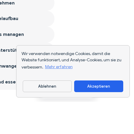
ehmen
laufbau
s managen
terstützen
Wir verwenden notwendige Cookies, damit die
Website funktioniert, und Analyse-Cookies, um sie zu
hwangerschaft
verbessern.
Mehr erfahren
d essen
Ablehnen
Akzeptieren
App herunterladen
KI-gestützte Ernährungsverfolgung und