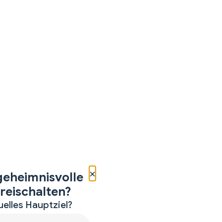
×
geheimnisvolle
reischalten?
uelles Hauptziel?