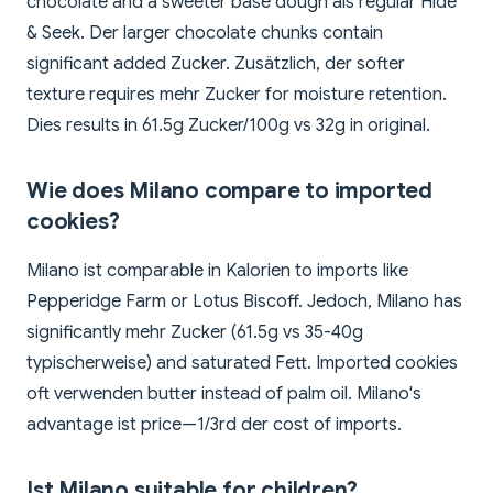
chocolate and a sweeter base dough als regular Hide
& Seek. Der larger chocolate chunks contain
significant added Zucker. Zusätzlich, der softer
texture requires mehr Zucker for moisture retention.
Dies results in 61.5g Zucker/100g vs 32g in original.
Wie does Milano compare to imported
cookies?
Milano ist comparable in Kalorien to imports like
Pepperidge Farm or Lotus Biscoff. Jedoch, Milano has
significantly mehr Zucker (61.5g vs 35-40g
typischerweise) and saturated Fett. Imported cookies
oft verwenden butter instead of palm oil. Milano's
advantage ist price—1/3rd der cost of imports.
Ist Milano suitable for children?