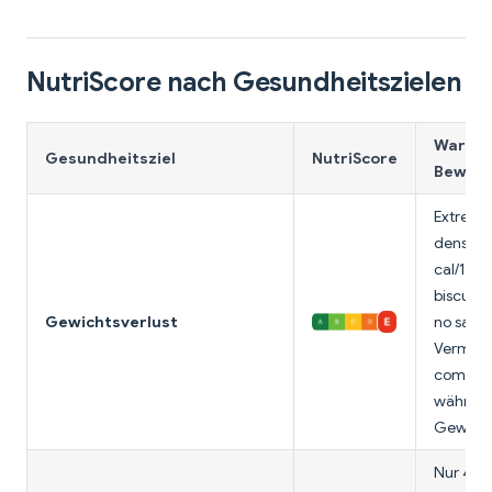
NutriScore nach Gesundheitszielen
Warum 
Gesundheitsziel
NutriScore
Bewert
Extremel
dense (
cal/100
biscuit 
Gewichtsverlust
no satiet
Vermei
complet
währen
Gewicht
Nur 4.4g