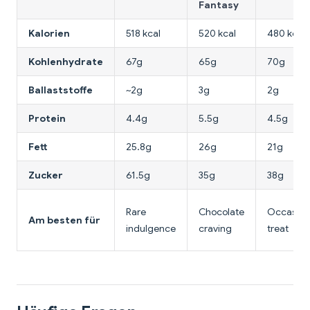
Fantasy
Kalorien
518 kcal
520 kcal
480 kcal
Kohlenhydrate
67g
65g
70g
Ballaststoffe
~2g
3g
2g
Protein
4.4g
5.5g
4.5g
Fett
25.8g
26g
21g
Zucker
61.5g
35g
38g
Rare
Chocolate
Occasion
Am besten für
indulgence
craving
treat