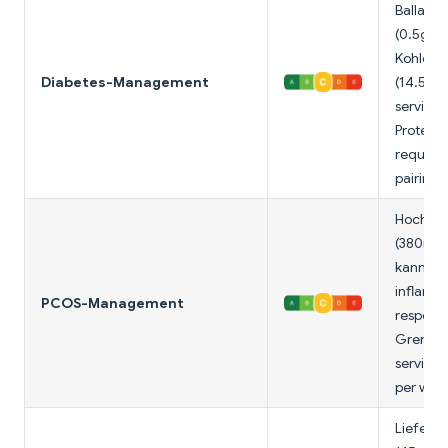
Ballasts
(0.5g), 
Kohlenh
Diabetes-Management
(14.5g). 
serving 
Protein;
requires
pairing.
Hoch Na
(380mg)
kann tri
inflamm
PCOS-Management
respons
Grenze t
serving 
per woc
Liefert 