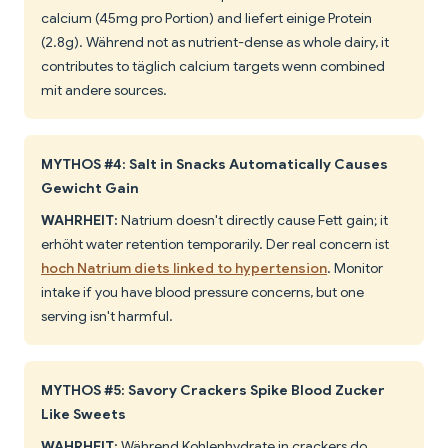
calcium (45mg pro Portion) and liefert einige Protein
(2.8g). Während not as nutrient-dense as whole dairy, it
contributes to täglich calcium targets wenn combined
mit andere sources.
MYTHOS #4: Salt in Snacks Automatically Causes
Gewicht Gain
WAHRHEIT:
Natrium doesn't directly cause Fett gain; it
erhöht water retention temporarily. Der real concern ist
hoch Natrium diets linked to hypertension
. Monitor
intake if you have blood pressure concerns, but one
serving isn't harmful.
MYTHOS #5: Savory Crackers Spike Blood Zucker
Like Sweets
WAHRHEIT:
Während Kohlenhydrate in crackers do