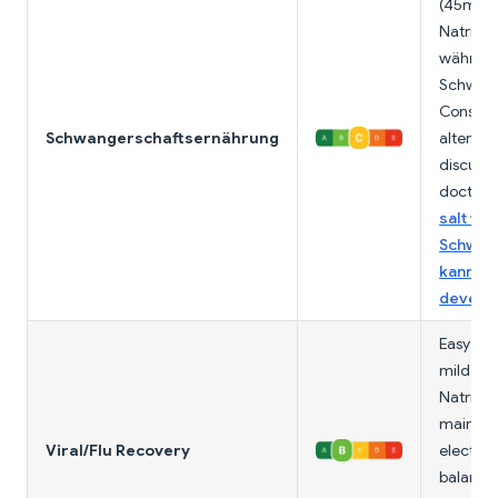
(45mg) 
Natrium 
währen
Schwang
Conside
Schwangerschaftsernährung
alternat
discuss 
doctor.
salt wä
Schwan
kann aff
develo
Easy to 
mild fla
Natrium 
maintai
Viral/Flu Recovery
electrol
balance