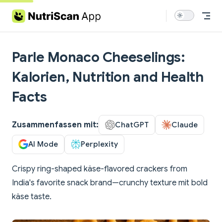
Skip to content
Parle Monaco Cheeselings:
Kalorien, Nutrition and Health
Facts
Zusammenfassen mit:
ChatGPT
Claude
AI Mode
Perplexity
Crispy ring-shaped käse-flavored crackers from
India's favorite snack brand—crunchy texture mit bold
käse taste.