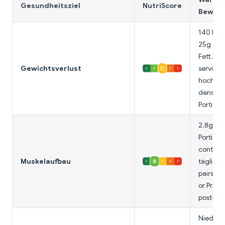
Gesundheitsziel
NutriScore
Bewert
140 Kalo
25g serv
Fett. Gr
Gewichtsverlust
serving 
hoch en
density 
Portions
2.8g Pro
Portion
contribu
Muskelaufbau
täglich 
pairs gu
or Prote
post-wo
Niedrig