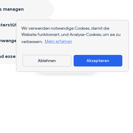
s managen
terstützen
Wir verwenden notwendige Cookies, damit die
Website funktioniert, und Analyse-Cookies, um sie zu
hwangerschaft
verbessern.
Mehr erfahren
d essen
Ablehnen
Akzeptieren
App herunterladen
KI-gestützte Ernährungsverfolgung und
Diätplanung für jedes Ziel.
support@nutriscan.app