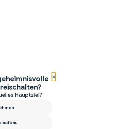
×
geheimnisvolle
reischalten?
uelles Hauptziel?
ehmen
laufbau