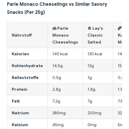
Parle Monaco Cheeselings vs Similar Savory
Snacks (Per 25g)
🧀 Parle
🧂 Lay's
🌾
Nährstoff
Monaco
Classic
Kurk
Cheeselings
Salted
Masa
Kalorien
140 kcal
130 kcal
145 kc
Kohlenhydrate
14.5g
13g
15g
Ballaststoffe
0.5g
1g
0.3g
Protein
2.8g
1.8g
1.5g
Fett
7.2g
7g
7.8g
Natrium
380mg
200mg
320m
Kalzium
45mg
0mg
5mg