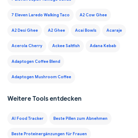
7 Eleven Laredo Walking Taco
A2 Cow Ghee
A2 Desi Ghee
A2 Ghee
Acai Bowls
Acaraje
Acerola Cherry
Ackee Saltfish
Adana Kebab
Adaptogen Coffee Blend
Adaptogen Mushroom Coffee
Weitere Tools entdecken
AI Food Tracker
Beste Pillen zum Abnehmen
Beste Proteinergänzungen für Frauen