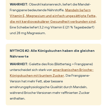
WAHRHEIT
: Obwohl kalorienreich, liefert die Mandel-
Frangipane bedeutende Nährstoffe.
Mandeln liefern
Vitamin E, Magnesium und einfach ungesättigte Fette,
die mit kardiovaskulärer Gesundheit verbunden sind
.
Eine Scheibe liefert 3,2 mg Vitamin E (21 % Tagesbedarf)
und 28 mg Magnesium.
MYTHOS #2: Alle Königskuchen haben die gleichen
Nährwerte
WAHRHEIT
: Galette des Rois (Blätterteig + Frangipane)
unterscheidet sich stark von
amerikanischen Brioche-
Königskuchen mit buntem Zucker
. Die Frangipane-
Version hat mehr Fett, aber bessere
ernährungsphysiologische Qualität durch Mandeln,
während Brioche-Versionen mehr raffinierten Zucker
enthalten.