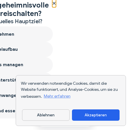
×
geheimnisvolle
reischalten?
uelles Hauptziel?
ehmen
laufbau
s managen
terstützen
Wir verwenden notwendige Cookies, damit die
Website funktioniert, und Analyse-Cookies, um sie zu
hwangerschaft
verbessern.
Mehr erfahren
d essen
Ablehnen
Akzeptieren
App herunterladen