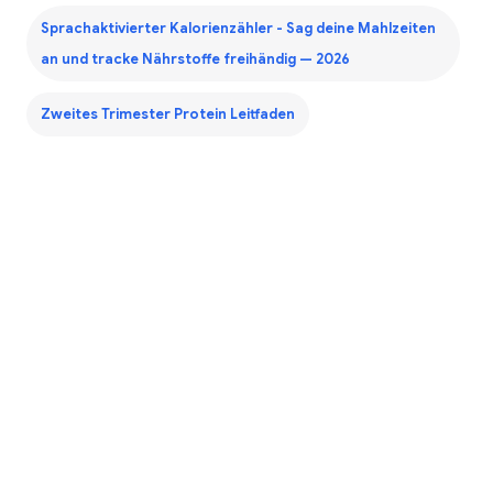
Sprachaktivierter Kalorienzähler - Sag deine Mahlzeiten
an und tracke Nährstoffe freihändig — 2026
Zweites Trimester Protein Leitfaden