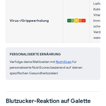
Liefert 
Kohlenh
Vitamin 
Virus-/Grippeerholung
Immunun
schwere
Verdauu
wenn ma
PERSONALISIERTE ERNÄHRUNG
Verfolge deine Mahlzeiten mit
NutriScan
für
personalisierte NutriScores basierend auf deinen
spezifischen Gesundheitszielen!
Blutzucker-Reaktion auf Galette