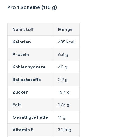
Pro 1 Scheibe (110 g)
Nährstoff
Menge
Kalorien
435 kcal
Protein
6,6 g
Kohlenhydrate
40 g
Ballaststoffe
2,2 g
Zucker
15,4 g
Fett
27,5 g
Gesättigte Fette
11 g
Vitamin E
3,2 mg