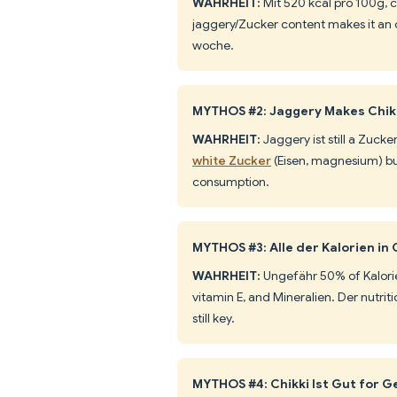
WAHRHEIT:
Mit 520 kcal pro 100g, c
jaggery/Zucker content makes it an o
woche.
MYTHOS #2: Jaggery Makes Chik
WAHRHEIT:
Jaggery ist still a Zucke
white Zucker
(Eisen, magnesium) but
consumption.
MYTHOS #3: Alle der Kalorien in 
WAHRHEIT:
Ungefähr 50% of Kalorie
vitamin E, and Mineralien. Der nutrit
still key.
MYTHOS #4: Chikki Ist Gut for G