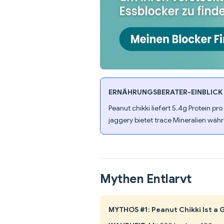
ERNÄHRUNGSBERATER-EINBLICK
Peanut chikki liefert 5.4g Protein pr
jaggery bietet trace Mineralien wä
Mythen Entlarvt
MYTHOS #1: Peanut Chikki Ist a 