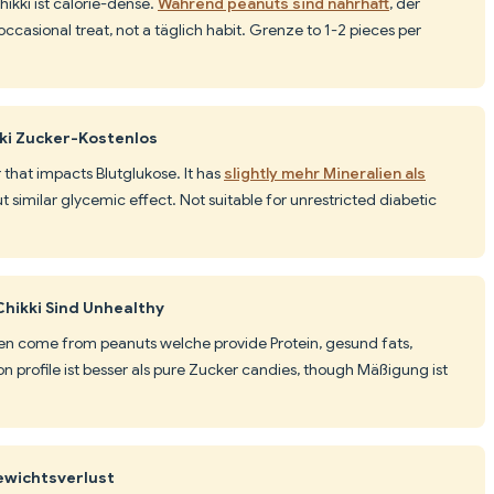
hikki ist calorie-dense.
Während peanuts sind nahrhaft
, der
ccasional treat, not a täglich habit. Grenze to 1-2 pieces per
ki Zucker-Kostenlos
r that impacts Blutglukose. It has
slightly mehr Mineralien als
 similar glycemic effect. Not suitable for unrestricted diabetic
Chikki Sind Unhealthy
n come from peanuts welche provide Protein, gesund fats,
ion profile ist besser als pure Zucker candies, though Mäßigung ist
ewichtsverlust