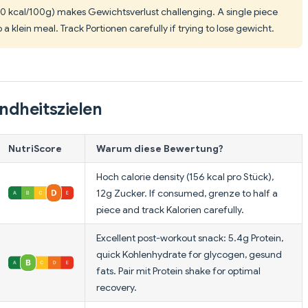
20 kcal/100g) makes Gewichtsverlust challenging. A single piece
 a klein meal. Track Portionen carefully if trying to lose gewicht.
ndheitszielen
NutriScore
Warum diese Bewertung?
Hoch calorie density (156 kcal pro Stück),
12g Zucker. If consumed, grenze to half a
piece and track Kalorien carefully.
Excellent post-workout snack: 5.4g Protein,
quick Kohlenhydrate for glycogen, gesund
fats. Pair mit Protein shake for optimal
recovery.