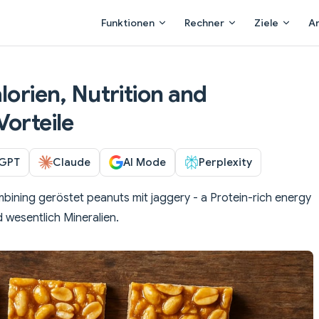
Main Navigation
Funktionen
Rechner
Ziele
A
lorien, Nutrition and
Vorteile
GPT
Claude
AI Mode
Perplexity
ombining geröstet peanuts mit jaggery - a Protein-rich energy
 wesentlich Mineralien.