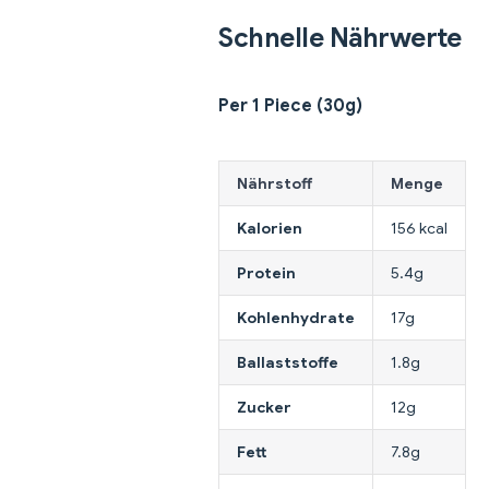
Schnelle Nährwerte
Per 1 Piece (30g)
Nährstoff
Menge
Kalorien
156 kcal
Protein
5.4g
Kohlenhydrate
17g
Ballaststoffe
1.8g
Zucker
12g
Fett
7.8g