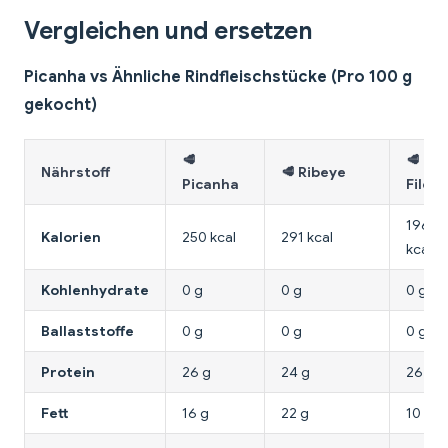
Vergleichen und ersetzen
Picanha vs Ähnliche Rindfleischstücke (Pro 100 g
gekocht)
🥩
🥩
Nährstoff
🥩 Ribeye
Picanha
Filet
196
Kalorien
250 kcal
291 kcal
kcal
Kohlenhydrate
0 g
0 g
0 g
Ballaststoffe
0 g
0 g
0 g
Protein
26 g
24 g
26 g
Fett
16 g
22 g
10 g