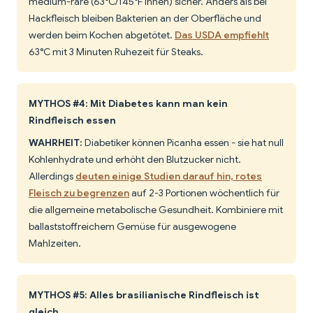
medium-rare (63°C/145°F innen) sicher. Anders als bei
Hackfleisch bleiben Bakterien an der Oberfläche und
werden beim Kochen abgetötet.
Das USDA empfiehlt
63°C mit 3 Minuten Ruhezeit für Steaks.
MYTHOS #4: Mit Diabetes kann man kein
Rindfleisch essen
WAHRHEIT:
Diabetiker können Picanha essen - sie hat null
Kohlenhydrate und erhöht den Blutzucker nicht.
Allerdings
deuten einige Studien darauf hin, rotes
Fleisch zu begrenzen
auf 2-3 Portionen wöchentlich für
die allgemeine metabolische Gesundheit. Kombiniere mit
ballaststoffreichem Gemüse für ausgewogene
Mahlzeiten.
MYTHOS #5: Alles brasilianische Rindfleisch ist
gleich