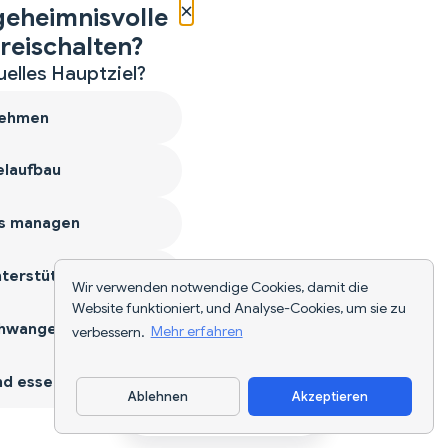
×
geheimnisvolle
reischalten?
uelles Hauptziel?
ehmen
laufbau
s managen
terstützen
Wir verwenden notwendige Cookies, damit die
Website funktioniert, und Analyse-Cookies, um sie zu
hwangerschaft
verbessern.
Mehr erfahren
d essen
Ablehnen
Akzeptieren
App herunterladen