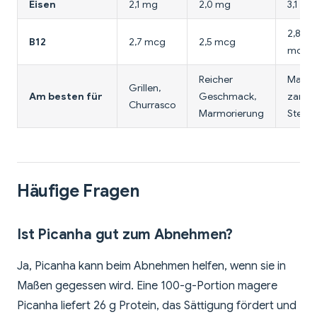
Eisen
2,1 mg
2,0 mg
3,1 mg
2,8
B12
2,7 mcg
2,5 mcg
mcg
Reicher
Mager
Grillen,
Am besten für
Geschmack,
zarte
Churrasco
Marmorierung
Steaks
Häufige Fragen
Ist Picanha gut zum Abnehmen?
Ja, Picanha kann beim Abnehmen helfen, wenn sie in
Maßen gegessen wird. Eine 100-g-Portion magere
Picanha liefert 26 g Protein, das Sättigung fördert und