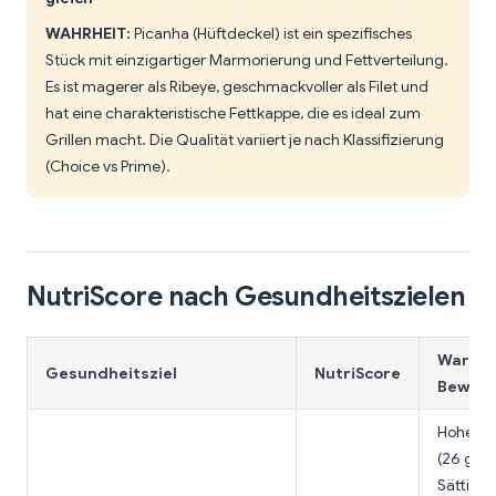
WAHRHEIT:
Picanha (Hüftdeckel) ist ein spezifisches
Stück mit einzigartiger Marmorierung und Fettverteilung.
Es ist magerer als Ribeye, geschmackvoller als Filet und
hat eine charakteristische Fettkappe, die es ideal zum
Grillen macht. Die Qualität variiert je nach Klassifizierung
(Choice vs Prime).
NutriScore nach Gesundheitszielen
Warum 
Gesundheitsziel
NutriScore
Bewert
Hoher P
(26 g) f
Sättigun