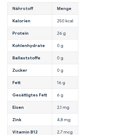
Nährstoff
Menge
Kalorien
250 kcal
Protein
26 g
Kohlenhydrate
0 g
Ballaststoffe
0 g
Zucker
0 g
Fett
16 g
Gesättigtes Fett
6 g
Eisen
2,1 mg
Zink
4,8 mg
Vitamin B12
2,7 mcg