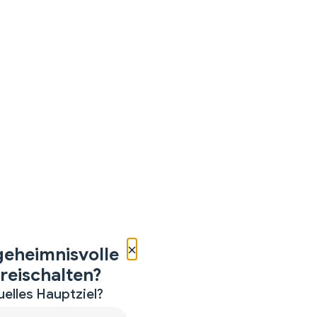
×
geheimnisvolle
reischalten?
uelles Hauptziel?