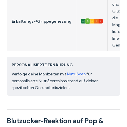
und Mai
Glucane
die Imm
Erkältungs-/Grippegenesung
Magenfr
liefert 
Energie
Genesu
PERSONALISIERTE ERNÄHRUNG
Verfolge deine Mahlzeiten mit
NutriScan
für
personalisierte NutriScores basierend auf deinen
spezifischen Gesundheitszielen!
Blutzucker-Reaktion auf Pop &