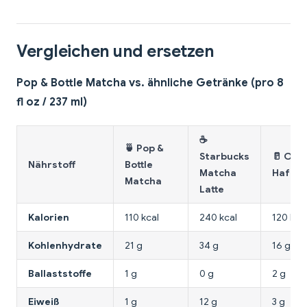
Vergleichen und ersetzen
Pop & Bottle Matcha vs. ähnliche Getränke (pro 8
fl oz / 237 ml)
☕
🍵 Pop &
Starbucks
🥛 Oatl
Nährstoff
Bottle
Matcha
Haferm
Matcha
Latte
Kalorien
110 kcal
240 kcal
120 kca
Kohlenhydrate
21 g
34 g
16 g
Ballaststoffe
1 g
0 g
2 g
Eiweiß
1 g
12 g
3 g