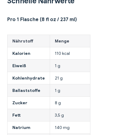
Schnelle Nährwerte
Pro 1 Flasche (8 fl oz / 237 ml)
Nährstoff
Menge
Kalorien
110 kcal
Eiweiß
1 g
Kohlenhydrate
21 g
Ballaststoffe
1 g
Zucker
8 g
Fett
3,5 g
Natrium
140 mg