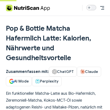
Skip to content
Pop & Bottle Matcha
Hafermilch Latte: Kalorien,
Nährwerte und
Gesundheitsvorteile
Zusammenfassen mit:
ChatGPT
Claude
AI Mode
Perplexity
Ein funktioneller Matcha-Latte aus Bio-Hafermilch,
Zeremoniell-Matcha, Kokos-MCT-Öl sowie
adaptogenen Reishi- und Maitake-Pilzen, natürlich mit