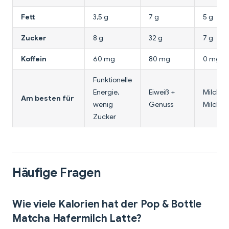
Fett
3,5 g
7 g
5 g
Zucker
8 g
32 g
7 g
Koffein
60 mg
80 mg
0 mg
Funktionelle
Energie,
Eiweiß +
Milchfr
Am besten für
wenig
Genuss
Milchalt
Zucker
Häufige Fragen
Wie viele Kalorien hat der Pop & Bottle
Matcha Hafermilch Latte?