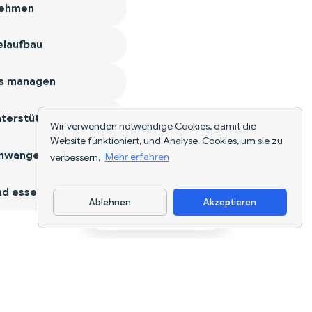
ehmen
laufbau
s managen
terstützen
Wir verwenden notwendige Cookies, damit die
Website funktioniert, und Analyse-Cookies, um sie zu
hwangerschaft
verbessern.
Mehr erfahren
d essen
Ablehnen
Akzeptieren
App herunterladen
KI-gestützte Ernährungsverfolgung und