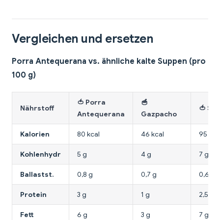
Vergleichen und ersetzen
Porra Antequerana vs. ähnliche kalte Suppen (pro
100 g)
🍅 Porra
🥣
Nährstoff
🍅 Sa
Antequerana
Gazpacho
Kalorien
80 kcal
46 kcal
95 kca
Kohlenhydr
5 g
4 g
7 g
Ballastst.
0,8 g
0,7 g
0,6 g
Protein
3 g
1 g
2,5 g
Fett
6 g
3 g
7 g