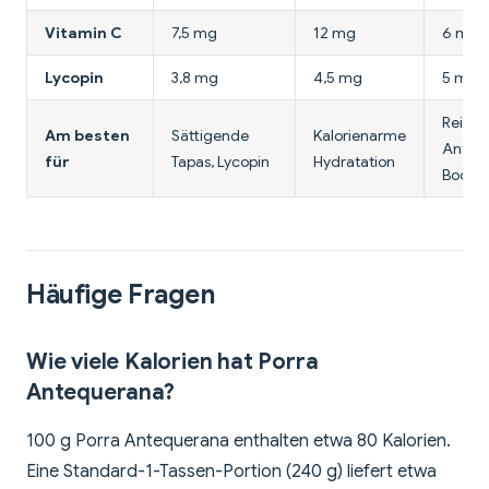
Vitamin C
7,5 mg
12 mg
6 mg
Lycopin
3,8 mg
4,5 mg
5 mg
Reichh
Am besten
Sättigende
Kalorienarme
Antiox
für
Tapas, Lycopin
Hydratation
Boost
Häufige Fragen
Wie viele Kalorien hat Porra
Antequerana?
100 g Porra Antequerana enthalten etwa 80 Kalorien.
Eine Standard-1-Tassen-Portion (240 g) liefert etwa