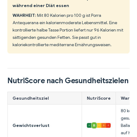
während einer Diät essen
WAHRHEIT:
Mit 80 Kalorien pro 100 g ist Porra
Antequerana ein kalorienmoderate Lebensmittel. Eine
kontrollierte halbe Tasse Portion liefert nur 96 Kalorien mit
sättigenden gesunden Fetten. Sie passt gut in
kaloriekontrollierte mediterrane Ernährungsweisen.
NutriScore nach Gesundheitszielen
Gesundheitsziel
NutriScore
Warum 
80 kcal/
gesunde
Gewichtsverlust
Ballasts
auf halb