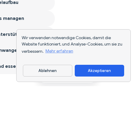
laufbau
s managen
terstützen
Wir verwenden notwendige Cookies, damit die
Website funktioniert, und Analyse-Cookies, um sie zu
hwangerschaft
verbessern.
Mehr erfahren
d essen
Ablehnen
Akzeptieren
App herunterladen
KI-gestützte Ernährungsverfolgung und
Diätplanung für jedes Ziel.
support@nutriscan.app