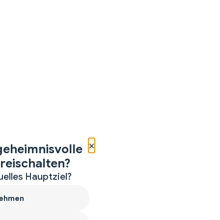
×
geheimnisvolle
reischalten?
uelles Hauptziel?
ehmen