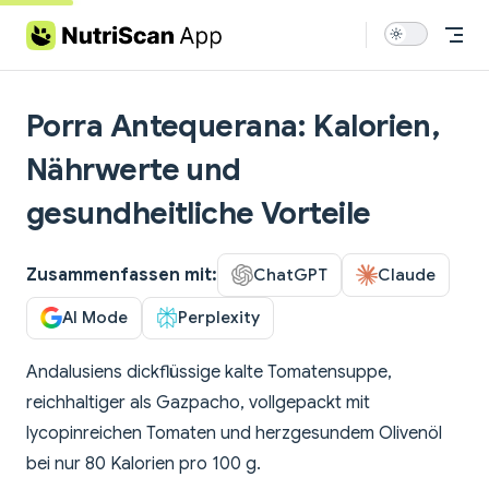
Skip to content
Porra Antequerana: Kalorien,
Nährwerte und
gesundheitliche Vorteile
Zusammenfassen mit:
ChatGPT
Claude
AI Mode
Perplexity
Andalusiens dickflüssige kalte Tomatensuppe,
reichhaltiger als Gazpacho, vollgepackt mit
lycopinreichen Tomaten und herzgesundem Olivenöl
bei nur 80 Kalorien pro 100 g.