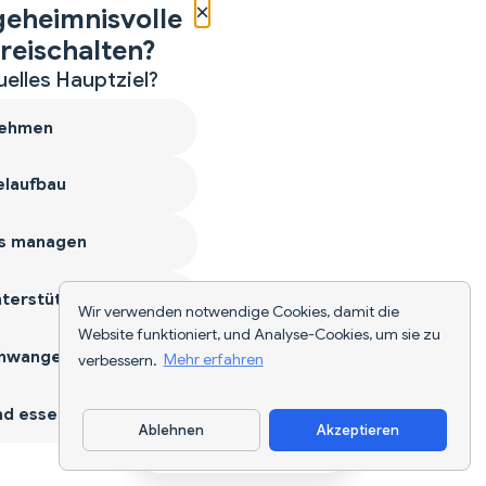
×
geheimnisvolle
reischalten?
uelles Hauptziel?
ehmen
laufbau
s managen
terstützen
Wir verwenden notwendige Cookies, damit die
Website funktioniert, und Analyse-Cookies, um sie zu
hwangerschaft
verbessern.
Mehr erfahren
d essen
Ablehnen
Akzeptieren
App herunterladen