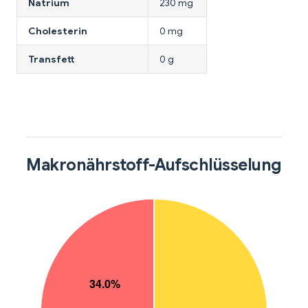
Natrium
230 mg
Cholesterin
0 mg
Transfett
0 g
Makronährstoff-Aufschlüsselung