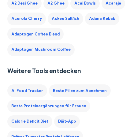
A2 Desi Ghee
A2 Ghee
Acai Bowls
Acaraje
Acerola Cherry
Ackee Saltfish
Adana Kebab
Adaptogen Coffee Blend
Adaptogen Mushroom Coffee
Weitere Tools entdecken
AI Food Tracker
Beste Pillen zum Abnehmen
Beste Proteinergänzungen für Frauen
Calorie Deficit Diet
Diät-App
Drittes Trimester Protein Leitfaden