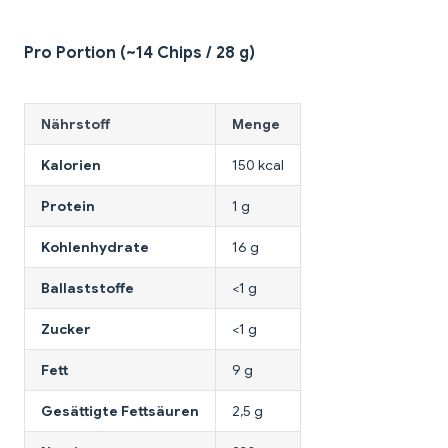
Pro Portion (~14 Chips / 28 g)
Nährstoff
Menge
Kalorien
150 kcal
Protein
1 g
Kohlenhydrate
16 g
Ballaststoffe
<1 g
Zucker
<1 g
Fett
9 g
Gesättigte Fettsäuren
2,5 g