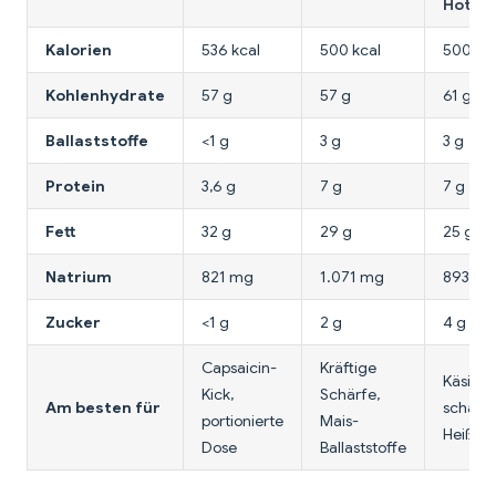
Hot
Kalorien
536 kcal
500 kcal
500 kc
Kohlenhydrate
57 g
57 g
61 g
Ballaststoffe
<1 g
3 g
3 g
Protein
3,6 g
7 g
7 g
Fett
32 g
29 g
25 g
Natrium
821 mg
1.071 mg
893 m
Zucker
<1 g
2 g
4 g
Capsaicin-
Kräftige
Käsig-
Kick,
Schärfe,
Am besten für
scharfe
portionierte
Mais-
Heißhu
Dose
Ballaststoffe