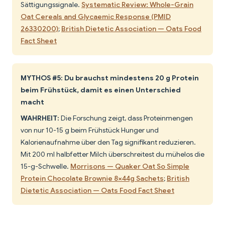
Sättigungssignale.
Systematic Review: Whole-Grain
Oat Cereals and Glycaemic Response (PMID
26330200)
;
British Dietetic Association — Oats Food
Fact Sheet
MYTHOS #5: Du brauchst mindestens 20 g Protein
beim Frühstück, damit es einen Unterschied
macht
WAHRHEIT:
Die Forschung zeigt, dass Proteinmengen
von nur 10-15 g beim Frühstück Hunger und
Kalorienaufnahme über den Tag signifikant reduzieren.
Mit 200 ml halbfetter Milch überschreitest du mühelos die
15-g-Schwelle.
Morrisons — Quaker Oat So Simple
Protein Chocolate Brownie 8×44g Sachets
;
British
Dietetic Association — Oats Food Fact Sheet