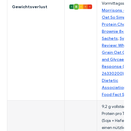
Vormittagssnac
Gewichtsverlust
Morrisons — 
Oat So Simple
Protein Choco
Brownie 8×44g
Sachets
;
Syste
Review: Whole
Grain Oat Cer
and Glycaemic
Response (PM
26330200)
;
Br
Dietetic
Association —
Food Fact She
9,2 g vollständi
Protein pro Tüt
(Soja + Hafer) b
einen nützliche