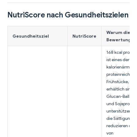
NutriScore nach Gesundheitszielen
Warum diese
Gesundheitsziel
NutriScore
Bewertung?
168 kcal pro Tü
ist eines der
kalorienärmste
proteinreichen
Frühstücke, die
erhältlich sind.
Glucan-Ballasts
und Sojaprotein
unterstützen b
die Sättigung 
reduzieren das 
von