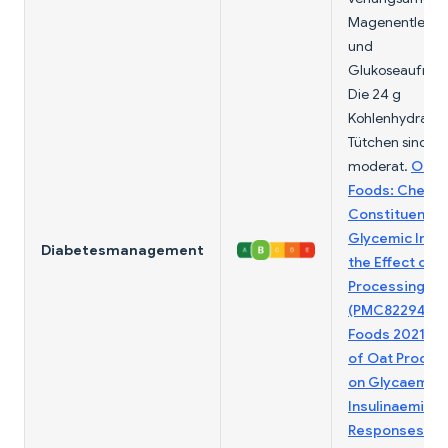
Magenentleeru
und
Glukoseaufnah
Die 24 g
Kohlenhydrate 
Tütchen sind
moderat.
Oat-
Foods: Chemic
Constituents,
Glycemic Inde
Diabetesmanagement
the Effect of
Processing
(PMC8229445,
Foods 2021)
;
I
of Oat Proces
on Glycaemic 
Insulinaemic
Responses (P