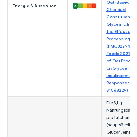
Oat-Based Fo
Energie & Ausdauer
Chemical
Constituents,
Glycemic Inde
the Effect of
Processing
(PMC8229445,
Foods 2021)
;
I
of Oat Proces
on Glycaemic 
Insulinaemic
Responses (P
31068229)
Die 3,1 g
Nahrungsballast
pro Tütchen
(hauptsächlich 
Glucan, eine