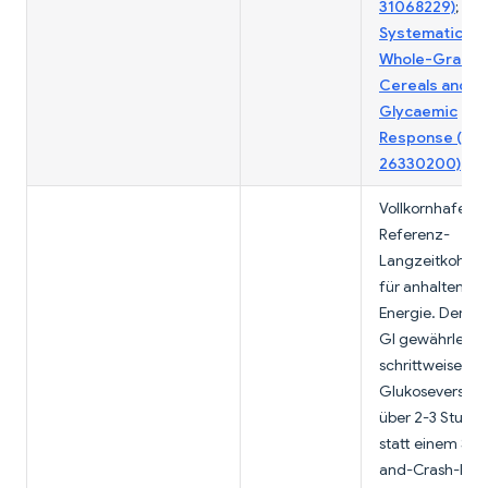
31068229)
;
Systematic Re
Whole-Grain 
Cereals and
Glycaemic
Response (PM
26330200)
Vollkornhafer is
Referenz-
Langzeitkohlen
für anhaltende
Energie. Der ni
GI gewährleiste
schrittweise
Glukoseversor
über 2-3 Stund
statt einem Spi
and-Crash-Must