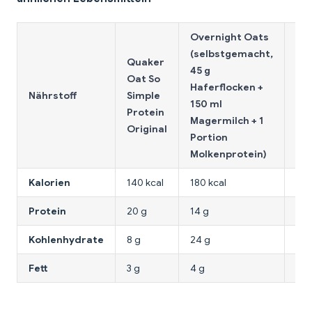
Overnight Oats
(selbstgemacht,
We
Quaker
45 g
Pr
Oat So
Haferflocken +
Ch
Nährstoff
Simple
150 ml
Chi
Protein
Magermilch + 1
Kek
Original
Portion
g)
Molkenprotein)
Kalorien
140 kcal
180 kcal
160
Protein
20 g
14 g
3 g
Kohlenhydrate
8 g
24 g
24 
Fett
3 g
4 g
6 g