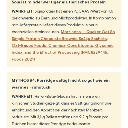
Soja ist minderwertiger als tierisches Protein
WAHRHEIT:
Sojaprotein hat einen PDCAAS-Wert von 1,0,
gleichwertig zu Eiern und Milchprodukten. In Kombination
mit Haferprotein liefert dieses Produkt alle neun
essenziellen Aminosäuren.
Morrisons — Quaker Oat So
Simple Protein Chocolate Brownie 8×44g Sachets
;
Oat-Based Foods: Chemical Constituents, Glycemic
Index, and the Effect of Processing (PMC8229445,
Foods 2021)
MYTHOS #4: Porridge sättigt nicht so gut wie ein
warmes Frühstück
WAHRHEIT:
Hafer-Beta-Glucan hat in mehreren
klinischen Studien gezeigt, dass es Sättigungshormone
erhöht und den Appetit bei der nächsten Mahlzeit
reduziert. Mit 3,1 g Ballaststoffen und 9,2 g Protein pro
Tütchen bietet dieser Porridge bedeutsame