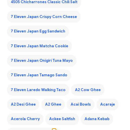
4505 Chicharrones Classic Chili Salt
7 Eleven Japan Crispy Corn Cheese
7 Eleven Japan Egg Sandwich
7 Eleven Japan Matcha Cookie
7 Eleven Japan Onigiri Tuna Mayo
7 Eleven Japan Tamago Sando
7 Eleven Laredo Walking Taco
A2 Cow Ghee
A2 Desi Ghee
A2 Ghee
Acai Bowls
Acaraje
Acerola Cherry
Ackee Saltfish
Adana Kebab