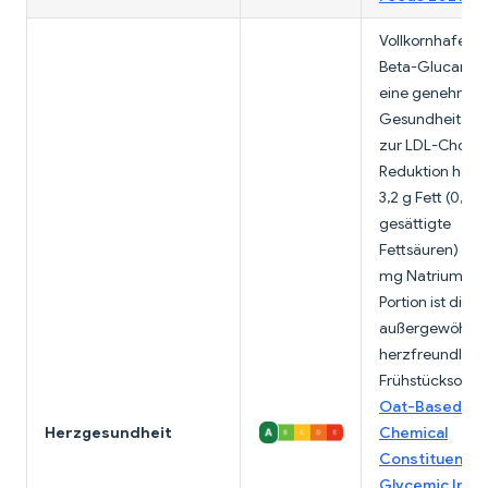
Vollkornhafer li
Beta-Glucan, d
eine genehmigt
Gesundheitsau
zur LDL-Cholest
Reduktion hat. 
3,2 g Fett (0,9 g
gesättigte
Fettsäuren) un
mg Natrium pr
Portion ist dies 
außergewöhnli
herzfreundlich
Frühstücksoptio
Oat-Based Fo
Herzgesundheit
Chemical
Constituents,
Glycemic Inde