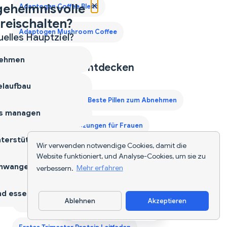
×
geheimnisvolle
Adaptogen Coffee Blend
reischalten?
Adaptogen Mushroom Coffee
uelles Hauptziel?
ehmen
Weitere Tools entdecken
laufbau
AI Food Tracker
Beste Pillen zum Abnehmen
s managen
Beste Proteinergänzungen für Frauen
terstützen
Wir verwenden notwendige Cookies, damit die
Calorie Deficit Diet
Diät-App
Website funktioniert, und Analyse-Cookies, um sie zu
hwangerschaft
verbessern.
Mehr erfahren
Drittes Trimester Protein Leitfaden
d essen
Ablehnen
Akzeptieren
Ernährungsplan für 40-jährige Männer
App herunterladen