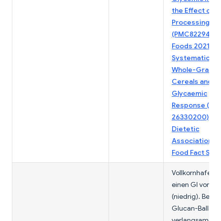
the Effect of
Processing
(PMC8229445,
Foods 2021)
;
Systematic Re
Whole-Grain 
Cereals and
Glycaemic
Response (PM
26330200)
;
Br
Dietetic
Association —
Food Fact She
Vollkornhafer h
einen GI von ~
(niedrig). Beta-
Glucan-Ballasts
verlangsamen d