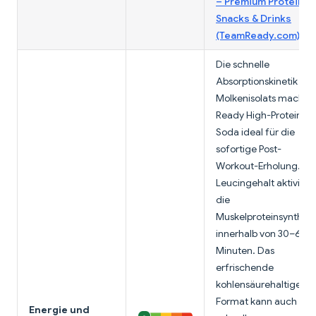
– Premium Protein
Snacks & Drinks
(TeamReady.com)
Die schnelle
Absorptionskinetik des
Molkenisolats macht
Ready High-Protein
Soda ideal für die
sofortige Post-
Workout-Erholung. De
Leucingehalt aktiviert
die
Muskelproteinsynthes
innerhalb von 30–60
Minuten. Das
erfrischende
kohlensäurehaltige
Format kann auch ein
Energie und