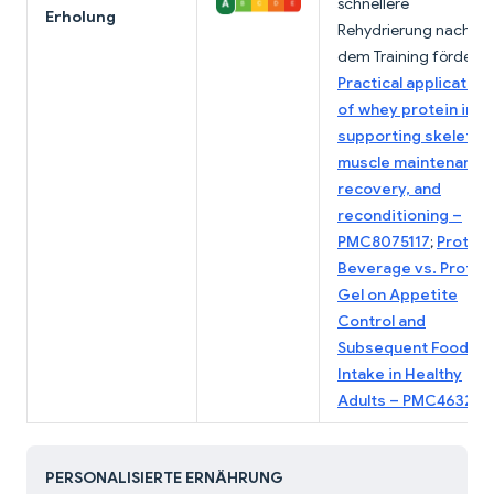
schnellere
Erholung
Rehydrierung nach
dem Training fördern.
Practical application
of whey protein in
supporting skeletal
muscle maintenance
recovery, and
reconditioning –
PMC8075117
;
Protein
Beverage vs. Protei
Gel on Appetite
Control and
Subsequent Food
Intake in Healthy
Adults – PMC463244
PERSONALISIERTE ERNÄHRUNG