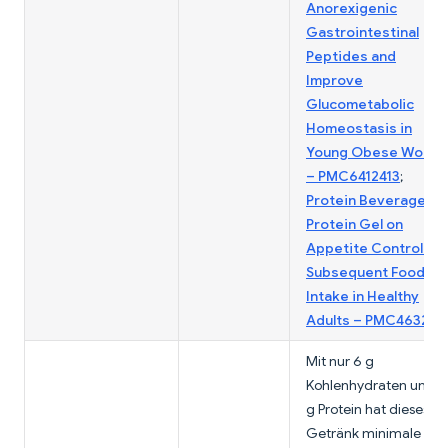
Anorexigenic
Gastrointestinal
Peptides and
Improve
Glucometabolic
Homeostasis in
Young Obese Wome
– PMC6412413
;
Protein Beverage vs
Protein Gel on
Appetite Control an
Subsequent Food
Intake in Healthy
Adults – PMC463244
Mit nur 6 g
Kohlenhydraten und 3
g Protein hat dieses
Getränk minimale