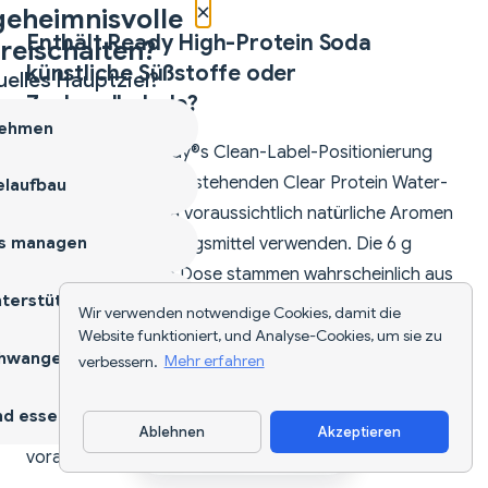
×
geheimnisvolle
Enthält Ready High-Protein Soda
reischalten?
künstliche Süßstoffe oder
uelles Hauptziel?
Zuckeralkohole?
ehmen
Basierend auf Ready®s Clean-Label-Positionierung
(erkennbar an der bestehenden Clear Protein Water-
laufbau
Linie) wird die Soda voraussichtlich natürliche Aromen
s managen
und natürliche Süßungsmittel verwenden. Die 6 g
Kohlenhydrate pro Dose stammen wahrscheinlich aus
terstützen
einer moderaten Mischung natürlicher Süßstoffe.
Wir verwenden notwendige Cookies, damit die
Keine Zuckeralkohole werden in der Formulierung
Website funktioniert, und Analyse-Cookies, um sie zu
hwangerschaft
verbessern.
Mehr erfahren
erwartet — ein Vorteil für Personen, die unter
Blähungen oder GI-Beschwerden durch Erythrit oder
d essen
Maltit leiden. Die offizielle Zutatenliste wird
Ablehnen
Akzeptieren
App herunterladen
voraussichtlich beim Launch im Juli 2026 bestätigt.