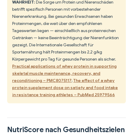
WAHRHEIT:
Die Sorge um Protein und Nierenschäden
betrifft spezifisch Personen mit vorbestehender
Nierenerkrankung. Bei gesunden Erwachsenen haben
Proteinmengen, die weit über den empfohlenen
Tageswerten liegen — einschließlich aus proteinreichen
Getränken — keine Beeinträchtigung der Nierenfunktion
gezeigt. Die Internationale Gesellschaft für
Sporternährung hält Proteinmengen bis 2,2 g/kg
Körpergewicht pro Tag für gesunde Personen als sicher.
Practical applications of whey protein in supporting
skeletal muscle maintenance, recovery, and
reconditioning – PMC8075117
;
The effect of a whey
protein supplement dose on satiety and food intake
in resistance training athletes – PubMed 25979566
NutriScore nach Gesundheitszielen