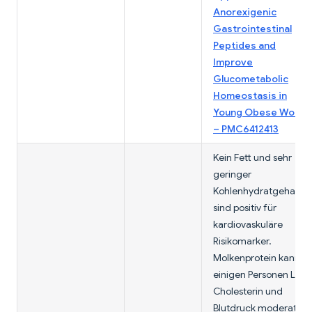
Anorexigenic
Gastrointestinal
Peptides and
Improve
Glucometabolic
Homeostasis in
Young Obese Wome
– PMC6412413
Kein Fett und sehr
geringer
Kohlenhydratgehalt
sind positiv für
kardiovaskuläre
Risikomarker.
Molkenprotein kann be
einigen Personen LDL-
Cholesterin und
Blutdruck moderat