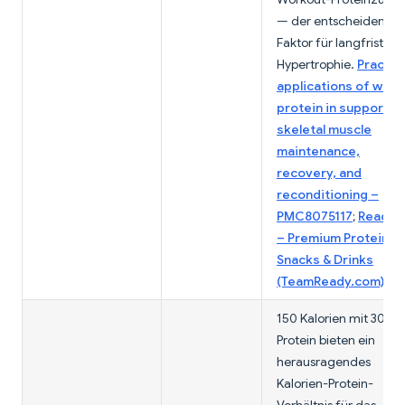
— der entscheidende
Faktor für langfristige
Hypertrophie.
Practica
applications of whey
protein in supportin
skeletal muscle
maintenance,
recovery, and
reconditioning –
PMC8075117
;
Ready®
– Premium Protein
Snacks & Drinks
(TeamReady.com)
150 Kalorien mit 30 g
Protein bieten ein
herausragendes
Kalorien-Protein-