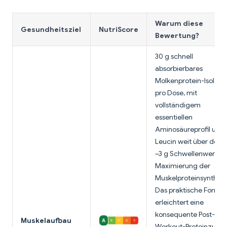
Warum diese
Gesundheitsziel
NutriScore
Bewertung?
30 g schnell
absorbierbares
Molkenprotein-Isolat
pro Dose, mit
vollständigem
essentiellen
Aminosäureprofil und
Leucin weit über dem
~3 g Schwellenwert zu
Maximierung der
Muskelproteinsynthes
Das praktische Format
erleichtert eine
konsequente Post-
Muskelaufbau
Workout-Proteinzufuh