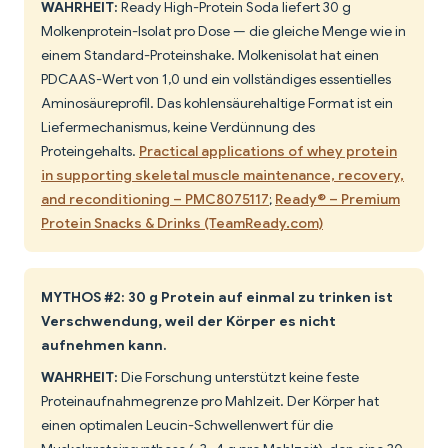
WAHRHEIT:
Ready High-Protein Soda liefert 30 g
Molkenprotein-Isolat pro Dose — die gleiche Menge wie in
einem Standard-Proteinshake. Molkenisolat hat einen
PDCAAS-Wert von 1,0 und ein vollständiges essentielles
Aminosäureprofil. Das kohlensäurehaltige Format ist ein
Liefermechanismus, keine Verdünnung des
Proteingehalts.
Practical applications of whey protein
in supporting skeletal muscle maintenance, recovery,
and reconditioning – PMC8075117
;
Ready® – Premium
Protein Snacks & Drinks (TeamReady.com)
MYTHOS #2: 30 g Protein auf einmal zu trinken ist
Verschwendung, weil der Körper es nicht
aufnehmen kann.
WAHRHEIT:
Die Forschung unterstützt keine feste
Proteinaufnahmegrenze pro Mahlzeit. Der Körper hat
einen optimalen Leucin-Schwellenwert für die