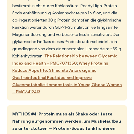
bestimmt, nicht durch Kohlensäure. Ready High-Protein
Soda enthält nur 6 g Kohlenhydrate pro 16 fl oz, und die
co-ingestionierten 30 g Protein dämpfen die glykämische
Reaktion weiter durch GLP-1-Stimulation, verlangsamte
Magenentleerung und verbesserte Insulinsensitivität. Der
glykämische Einfluss dieses Produkts unterscheidet sich
grundlegend von dem einer normalen Limonade mit 39 g
Kohlenhydraten.
The Relationship between Glycemic
Index and Health – PMC7071350
;
Whey Proteins
Reduce Appetite, Stimulate Anorexigenic
Gastrointestinal Peptides and Improve
Glucometabolic Homeostasis in Young Obese Women
– PMC6412413
MYTHOS #4: Protein muss als Shake oder feste
Nahrung aufgenommen werden, um Muskelaufbau
zu unterstützen — Protein-Sodas funktionieren