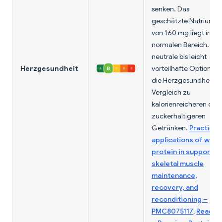
senken. Das
geschätzte Natrium
von 160 mg liegt im
normalen Bereich. Ein
neutrale bis leicht
Herzgesundheit
vorteilhafte Option für
die Herzgesundheit i
Vergleich zu
kalorienreicheren ode
zuckerhaltigeren
Getränken.
Practical
applications of whey
protein in supportin
skeletal muscle
maintenance,
recovery, and
reconditioning –
PMC8075117
;
Ready®