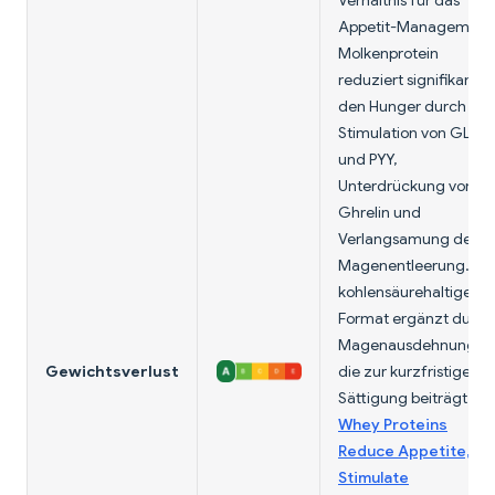
Verhältnis für das
Appetit-Management
Molkenprotein
reduziert signifikant
den Hunger durch
Stimulation von GLP-1
und PYY,
Unterdrückung von
Ghrelin und
Verlangsamung der
Magenentleerung. Da
kohlensäurehaltige
Format ergänzt durch
Magenausdehnung,
Gewichtsverlust
die zur kurzfristigen
Sättigung beiträgt.
Whey Proteins
Reduce Appetite,
Stimulate