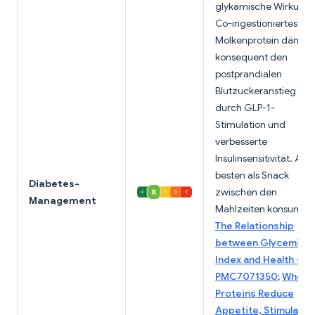
glykämische Wirkung.
Co-ingestioniertes
Molkenprotein dämpft
konsequent den
postprandialen
Blutzuckeranstieg
durch GLP-1-
Stimulation und
verbesserte
Insulinsensitivität. Am
besten als Snack
Diabetes-
zwischen den
Management
Mahlzeiten konsumier
The Relationship
between Glycemic
Index and Health –
PMC7071350
;
Whey
Proteins Reduce
Appetite, Stimulate