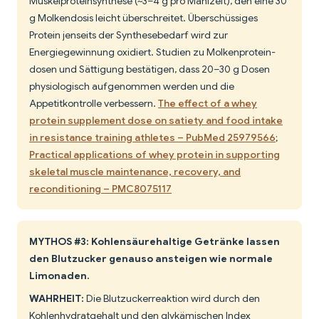
Muskelproteinsynthese (~3–4 g pro Mahlzeit), den eine 30
g Molkendosis leicht überschreitet. Überschüssiges
Protein jenseits der Synthesebedarf wird zur
Energiegewinnung oxidiert. Studien zu Molkenpro­tein­
dosen und Sättigung bestätigen, dass 20–30 g Dosen
physiologisch aufgenommen werden und die
Appetitkon­trolle verbessern.
The effect of a whey
protein supplement dose on satiety and food intake
in resistance training athletes – PubMed 25979566
;
Practical applications of whey protein in supporting
skeletal muscle maintenance, recovery, and
reconditioning – PMC8075117
MYTHOS #3: Kohlensäurehaltige Getränke lassen
den Blutzucker genauso ansteigen wie normale
Limonaden.
WAHRHEIT:
Die Blutzuckerreaktion wird durch den
Kohlenhydratgehalt und den glykämischen Index