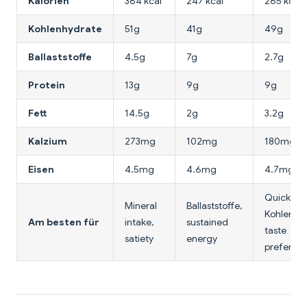
Kalorien
364 kcal
247 kcal
265 kcal
Kohlenhydrate
51g
41g
49g
Ballaststoffe
4.5g
7g
2.7g
Protein
13g
9g
9g
Fett
14.5g
2g
3.2g
Kalzium
273mg
102mg
180mg
Eisen
4.5mg
4.6mg
4.7mg
Quick
Mineral
Ballaststoffe,
Kohlenhyd
Am besten für
intake,
sustained
taste
satiety
energy
preferen