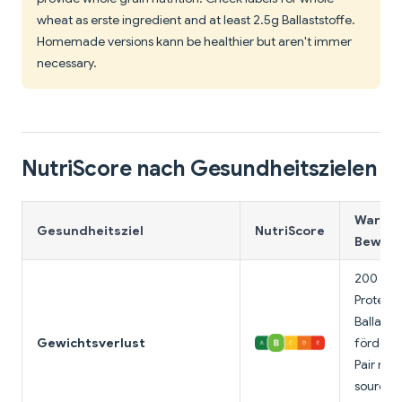
wheat as erste ingredient and at least 2.5g Ballaststoffe.
Homemade versions kann be healthier but aren't immer
necessary.
NutriScore nach Gesundheitszielen
Warum 
Gesundheitsziel
NutriScore
Bewert
200 Kalo
Protein,
Ballasts
Gewichtsverlust
fördert 
Pair mit 
source.