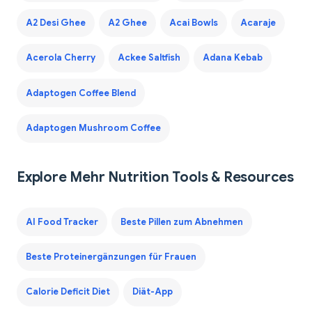
A2 Desi Ghee
A2 Ghee
Acai Bowls
Acaraje
Acerola Cherry
Ackee Saltfish
Adana Kebab
Adaptogen Coffee Blend
Adaptogen Mushroom Coffee
Explore Mehr Nutrition Tools & Resources
AI Food Tracker
Beste Pillen zum Abnehmen
Beste Proteinergänzungen für Frauen
Calorie Deficit Diet
Diät-App