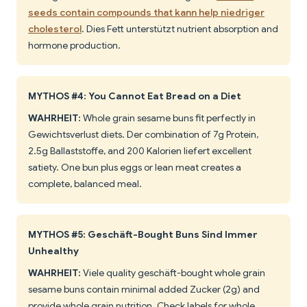
seeds contain compounds that kann help niedriger
cholesterol
. Dies Fett unterstützt nutrient absorption and
hormone production.
MYTHOS #4: You Cannot Eat Bread on a Diet
WAHRHEIT:
Whole grain sesame buns fit perfectly in
Gewichtsverlust diets. Der combination of 7g Protein,
2.5g Ballaststoffe, and 200 Kalorien liefert excellent
satiety. One bun plus eggs or lean meat creates a
complete, balanced meal.
MYTHOS #5: Geschäft-Bought Buns Sind Immer
Unhealthy
WAHRHEIT:
Viele quality geschäft-bought whole grain
sesame buns contain minimal added Zucker (2g) and
provide whole grain nutrition. Check labels for whole