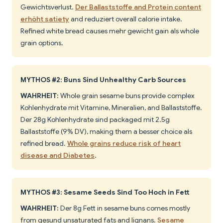
Gewichtsverlust.
Der Ballaststoffe and Protein content
erhöht satiety
and reduziert overall calorie intake.
Refined white bread causes mehr gewicht gain als whole
grain options.
MYTHOS #2: Buns Sind Unhealthy Carb Sources
WAHRHEIT:
Whole grain sesame buns provide complex
Kohlenhydrate mit Vitamine, Mineralien, and Ballaststoffe.
Der 28g Kohlenhydrate sind packaged mit 2.5g
Ballaststoffe (9% DV), making them a besser choice als
refined bread.
Whole grains reduce risk of heart
disease and Diabetes
.
MYTHOS #3: Sesame Seeds Sind Too Hoch in Fett
WAHRHEIT:
Der 8g Fett in sesame buns comes mostly
from gesund unsaturated fats and lignans.
Sesame