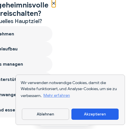
×
geheimnisvolle
reischalten?
uelles Hauptziel?
ehmen
laufbau
s managen
terstützen
Wir verwenden notwendige Cookies, damit die
Website funktioniert, und Analyse-Cookies, um sie zu
hwangerschaft
verbessern.
Mehr erfahren
d essen
Ablehnen
Akzeptieren
App herunterladen