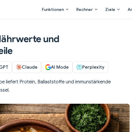
Main Navigation
Funktionen
Rechner
Ziele
A
 Nährwerte und
ile
GPT
Claude
AI Mode
Perplexity
e liefert Protein, Ballaststoffe und immunstärkende
ssel.