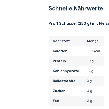
Schnelle Nährwerte
Pro 1 Schüssel (250 g) mit Fleis
Nährstoff
Menge
Kalorien
150 kcal
Protein
10 g
Kohlenhydrate
12 g
Ballaststoffe
3 g
Zucker
4 g
Fett
6 g