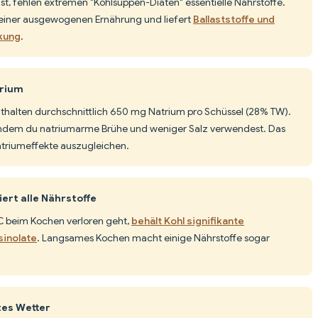
ist, fehlen extremen "Kohlsuppen-Diäten" essentielle Nährstoffe.
il einer ausgewogenen Ernährung und liefert
Ballaststoffe und
kung
.
trium
enthalten durchschnittlich 650 mg Natrium pro Schüssel (28% TW).
 indem du natriumarme Brühe und weniger Salz verwendest. Das
atriumeffekte auszugleichen.
ert alle Nährstoffe
C beim Kochen verloren geht,
behält Kohl signifikante
sinolate
. Langsames Kochen macht einige Nährstoffe sogar
tes Wetter