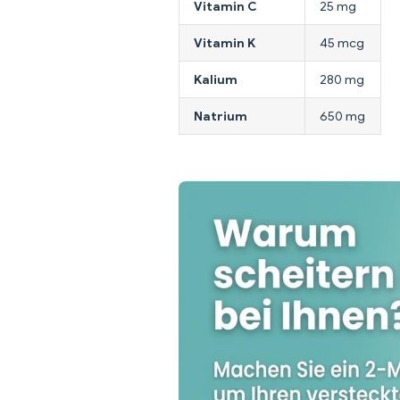
Vitamin C
25 mg
Vitamin K
45 mcg
Kalium
280 mg
Natrium
650 mg