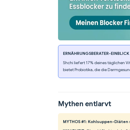
ERNÄHRUNGSBERATER-EINBLICK
Shchi liefert 17% deines täglichen Vi
bietet Probiotika, die die Darmgesu
Mythen entlarvt
MYTHOS #1: Kohlsuppen-Diäten s