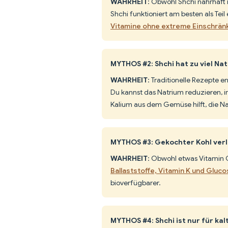
WAHRHEIT
: Obwohl Shchi nahrhaft 
Shchi funktioniert am besten als Te
Vitamine ohne extreme Einschrän
MYTHOS #2: Shchi hat zu viel Na
WAHRHEIT
: Traditionelle Rezepte 
Du kannst das Natrium reduzieren,
Kalium aus dem Gemüse hilft, die N
MYTHOS #3: Gekochter Kohl verli
WAHRHEIT
: Obwohl etwas Vitamin 
Ballaststoffe, Vitamin K und Gluco
bioverfügbarer.
MYTHOS #4: Shchi ist nur für kal