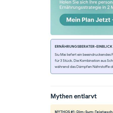
ERNÄHRUNGSBERATER-EINBLICK
Siu Mai liefert ein beeindruckendes P
für 3 Stück. Die Kombination aus Sc
während das Dämpfen Nährstoffe ohn
Mythen entlarvt
MYTHOS #1: Dim-Sum-Teigtasch