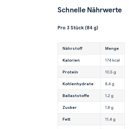
Schnelle Nährwerte
Pro 3 Stück (84 g)
Nährstoff
Menge
Kalorien
174 kcal
Protein
10,5 g
Kohlenhydrate
8,4 g
Ballaststoffe
1,2 g
Zucker
1,8 g
Fett
11,4 g