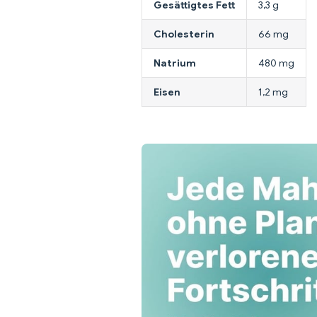
Gesättigtes Fett
3,3 g
Cholesterin
66 mg
Natrium
480 mg
Eisen
1,2 mg