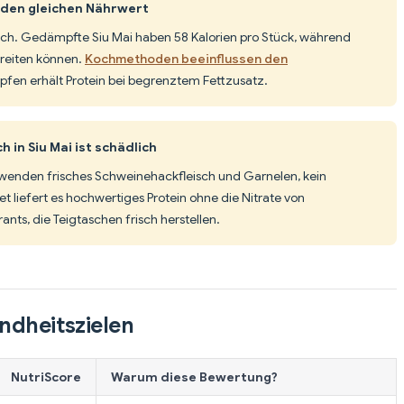
 den gleichen Nährwert
ich. Gedämpfte Siu Mai haben 58 Kalorien pro Stück, während
chreiten können.
Kochmethoden beeinflussen den
fen erhält Protein bei begrenztem Fettzusatz.
 in Siu Mai ist schädlich
erwenden frisches Schweinehackfleisch und Garnelen, kein
tet liefert es hochwertiges Protein ohne die Nitrate von
ants, die Teigtaschen frisch herstellen.
ndheitszielen
NutriScore
Warum diese Bewertung?