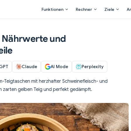
Main Navigation
Funktionen
Rechner
Ziele
A
n, Nährwerte und
ile
GPT
Claude
AI Mode
Perplexity
-Teigtaschen mit herzhafter Schweinefleisch- und
m zarten gelben Teig und perfekt gedämpft.