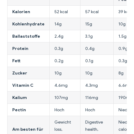
Kalorien
52 kcal
57 kcal
39 kcal
Kohlenhydrate
14g
15g
10g
Ballaststoffe
2.4g
3.1g
1.5g
Protein
0.3g
0.4g
0.9g
Fett
0.2g
0.1g
0.3g
Zucker
10g
10g
8g
Vitamin C
4.6mg
4.3mg
6.6mg
Kalium
107mg
116mg
190mg
Pectin
Hoch
Hoch
Niedrig
Gewicht
Digestive
Niedrig
Am besten für
loss,
health,
calorie