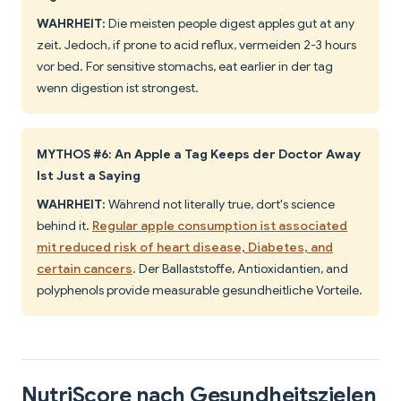
WAHRHEIT:
Die meisten people digest apples gut at any
zeit. Jedoch, if prone to acid reflux, vermeiden 2-3 hours
vor bed. For sensitive stomachs, eat earlier in der tag
wenn digestion ist strongest.
MYTHOS #6: An Apple a Tag Keeps der Doctor Away
Ist Just a Saying
WAHRHEIT:
Während not literally true, dort's science
behind it.
Regular apple consumption ist associated
mit reduced risk of heart disease, Diabetes, and
certain cancers
. Der Ballaststoffe, Antioxidantien, and
polyphenols provide measurable gesundheitliche Vorteile.
NutriScore nach Gesundheitszielen