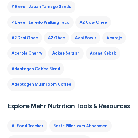
7 Eleven Japan Tamago Sando
7 Eleven Laredo Walking Taco
A2 Cow Ghee
A2 Desi Ghee
A2 Ghee
Acai Bowls
Acaraje
Acerola Cherry
Ackee Saltfish
Adana Kebab
Adaptogen Coffee Blend
Adaptogen Mushroom Coffee
Explore Mehr Nutrition Tools & Resources
AI Food Tracker
Beste Pillen zum Abnehmen