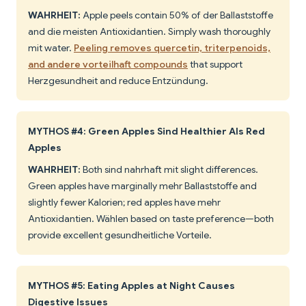
WAHRHEIT:
Apple peels contain 50% of der Ballaststoffe
and die meisten Antioxidantien. Simply wash thoroughly
mit water.
Peeling removes quercetin, triterpenoids,
and andere vorteilhaft compounds
that support
Herzgesundheit and reduce Entzündung.
MYTHOS #4: Green Apples Sind Healthier Als Red
Apples
WAHRHEIT:
Both sind nahrhaft mit slight differences.
Green apples have marginally mehr Ballaststoffe and
slightly fewer Kalorien; red apples have mehr
Antioxidantien. Wählen based on taste preference—both
provide excellent gesundheitliche Vorteile.
MYTHOS #5: Eating Apples at Night Causes
Digestive Issues