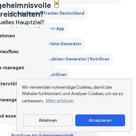
×
geheimnisvolle
reischalten?
KI-Lebensmittel-Tracker Deutschland
uelles Hauptziel?
Lebensmittel-Scanner-App
ehmen
Monatliche Einkaufsliste Generator
laufbau
Monatlicher Einkaufslisten-Generator | NutriScan
s managen
Muskelaufbau mit NutriScan
terstützen
Wir verwenden notwendige Cookies, damit die
Nahrungsergänzungsmittel-Analysator & Planer
Website funktioniert, und Analyse-Cookies, um sie zu
hwangerschaft
verbessern.
Mehr erfahren
NutriScan für Diabetes
d essen
Ablehnen
Akzeptieren
NutriScan für Gewichtsverlust
NutriScan für PCOS
App herunterladen
NutriScan für Schwangerschaft