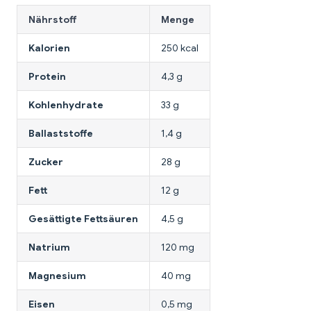
Nährstoff
Menge
Kalorien
250 kcal
Protein
4,3 g
Kohlenhydrate
33 g
Ballaststoffe
1,4 g
Zucker
28 g
Fett
12 g
Gesättigte Fettsäuren
4,5 g
Natrium
120 mg
Magnesium
40 mg
Eisen
0,5 mg