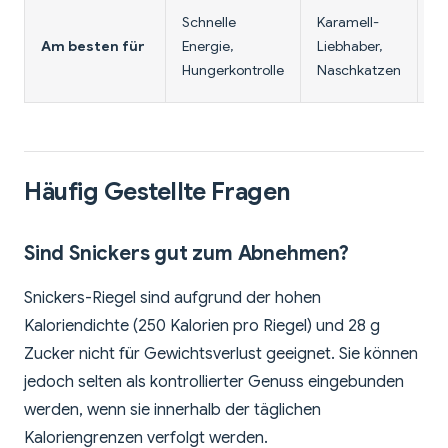
Le
Schnelle
Karamell-
Op
Am besten für
Energie,
Liebhaber,
w
Hungerkontrolle
Naschkatzen
Fe
Häufig Gestellte Fragen
Sind Snickers gut zum Abnehmen?
Snickers-Riegel sind aufgrund der hohen
Kaloriendichte (250 Kalorien pro Riegel) und 28 g
Zucker nicht für Gewichtsverlust geeignet. Sie können
jedoch selten als kontrollierter Genuss eingebunden
werden, wenn sie innerhalb der täglichen
Kaloriengrenzen verfolgt werden.