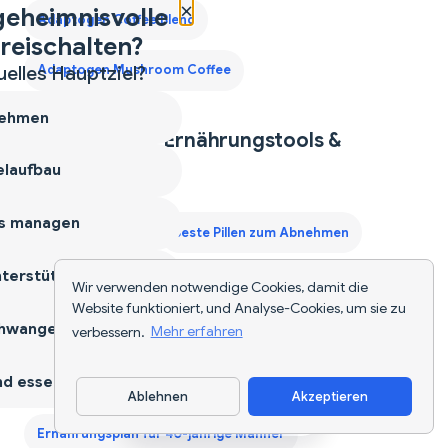
×
geheimnisvolle
Adaptogen Coffee Blend
reischalten?
uelles Hauptziel?
Adaptogen Mushroom Coffee
ehmen
Erkunde Mehr Ernährungstools &
Ressourcen
laufbau
s managen
AI Food Tracker
Beste Pillen zum Abnehmen
terstützen
Beste Proteinergänzungen für Frauen
Wir verwenden notwendige Cookies, damit die
Website funktioniert, und Analyse-Cookies, um sie zu
hwangerschaft
verbessern.
Mehr erfahren
Calorie Deficit Diet
Diät-App
d essen
Drittes Trimester Protein Leitfaden
Ablehnen
Akzeptieren
App herunterladen
Ernährungsplan für 40-jährige Männer