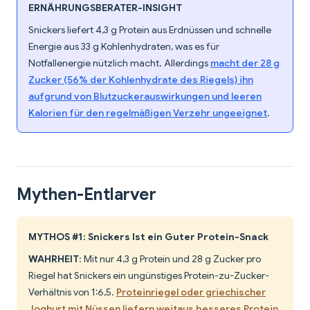
ERNÄHRUNGSBERATER-INSIGHT
Snickers liefert 4,3 g Protein aus Erdnüssen und schnelle
Energie aus 33 g Kohlenhydraten, was es für
Notfallenergie nützlich macht. Allerdings
macht der 28 g
Zucker (56% der Kohlenhydrate des Riegels) ihn
aufgrund von Blutzuckerauswirkungen und leeren
Kalorien für den regelmäßigen Verzehr ungeeignet
.
Mythen-Entlarver
MYTHOS #1: Snickers Ist ein Guter Protein-Snack
WAHRHEIT
: Mit nur 4,3 g Protein und 28 g Zucker pro
Riegel hat Snickers ein ungünstiges Protein-zu-Zucker-
Verhältnis von 1:6,5.
Proteinriegel oder griechischer
Joghurt mit Nüssen liefern weitaus besseres Protein