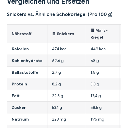
Vergleichen und Ersetzen
Snickers vs. Ähnliche Schokoriegel (Pro 100 g)
🍫 Mars-
🍫
Nährstoff
🍫 Snickers
Riegel
W
Kalorien
474 kcal
449 kcal
45
Kohlenhydrate
62,6 g
68 g
71
Ballaststoffe
2,7 g
1,5 g
1 
Protein
8,2 g
3,8 g
4,
Fett
22,8 g
17,4 g
17
Zucker
53,1 g
58,5 g
6
Natrium
228 mg
195 mg
1