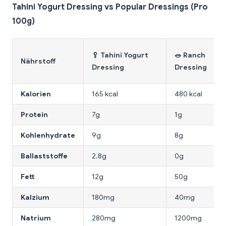
Tahini Yogurt Dressing vs Popular Dressings (Pro
100g)
🥄 Tahini Yogurt
🥗 Ranch
Nährstoff
Dressing
Dressing
Kalorien
165 kcal
480 kcal
Protein
7g
1g
Kohlenhydrate
9g
8g
Ballaststoffe
2.8g
0g
Fett
12g
50g
Kalzium
180mg
40mg
Natrium
280mg
1200mg