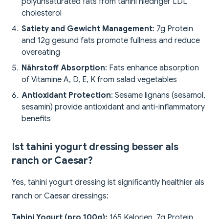
polyunsaturated fats from tahini niedriger LDL
cholesterol
Satiety and Gewicht Management
: 7g Protein
and 12g gesund fats promote fullness and reduce
overeating
Nährstoff Absorption
: Fats enhance absorption
of Vitamine A, D, E, K from salad vegetables
Antioxidant Protection
: Sesame lignans (sesamol,
sesamin) provide antioxidant and anti-inflammatory
benefits
Ist tahini yogurt dressing besser als
ranch or Caesar?
Yes, tahini yogurt dressing ist significantly healthier als
ranch or Caesar dressings:
Tahini Yogurt (pro 100g):
165 Kalorien, 7g Protein,