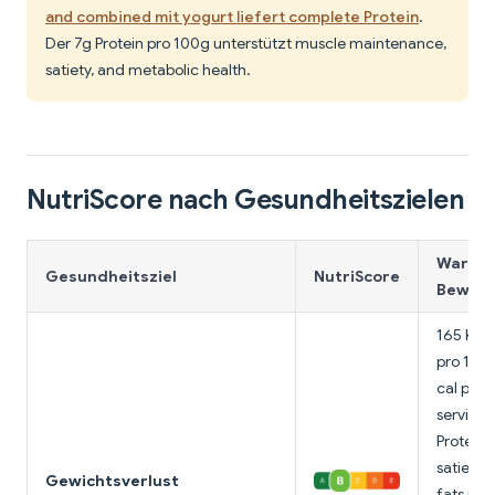
and combined mit yogurt liefert complete Protein
.
Der 7g Protein pro 100g unterstützt muscle maintenance,
satiety, and metabolic health.
NutriScore nach Gesundheitszielen
Warum 
Gesundheitsziel
NutriScore
Bewert
165 Kalo
pro 100
cal per 
serving)
Protein 
satiety,
Gewichtsverlust
fats re