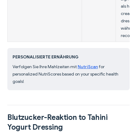
als heav
creamy
dressin
währen
recovery
PERSONALISIERTE ERNÄHRUNG
Verfolgen Sie Ihre Mahlzeiten mit
NutriScan
for
personalized NutriScores based on your specific health
goals!
Blutzucker-Reaktion to Tahini
Yogurt Dressing