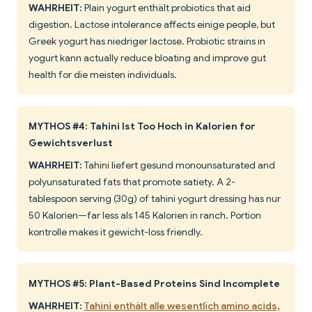
WAHRHEIT:
Plain yogurt enthält probiotics that aid
digestion. Lactose intolerance affects einige people, but
Greek yogurt has niedriger lactose. Probiotic strains in
yogurt kann actually reduce bloating and improve gut
health for die meisten individuals.
MYTHOS #4: Tahini Ist Too Hoch in Kalorien for
Gewichtsverlust
WAHRHEIT:
Tahini liefert gesund monounsaturated and
polyunsaturated fats that promote satiety. A 2-
tablespoon serving (30g) of tahini yogurt dressing has nur
50 Kalorien—far less als 145 Kalorien in ranch. Portion
kontrolle makes it gewicht-loss friendly.
MYTHOS #5: Plant-Based Proteins Sind Incomplete
WAHRHEIT:
Tahini enthält alle wesentlich amino acids,