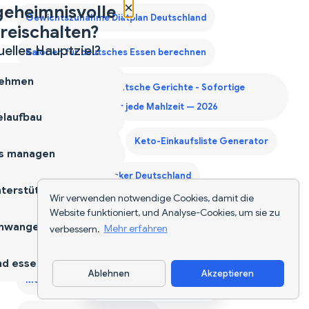
×
geheimnisvolle
Gewichtszunahme Diätplan Deutschland
reischalten?
uelles Hauptziel?
Kalorien für deutsches Essen berechnen
ehmen
Kalorienzähler für deutsche Gerichte - Sofortige
Nährwertangaben für jede Mahlzeit — 2026
laufbau
Kalorienzähler-App
Keto-Einkaufsliste Generator
s managen
KI-Lebensmittel-Tracker Deutschland
terstützen
Wir verwenden notwendige Cookies, damit die
Lebensmittel-Scanner-App
Website funktioniert, und Analyse-Cookies, um sie zu
hwangerschaft
verbessern.
Mehr erfahren
Monatliche Einkaufsliste Generator
d essen
Ablehnen
Akzeptieren
Monatlicher Einkaufslisten-Generator | NutriScan
App herunterladen