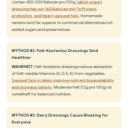
contain 450-500 Kalorien pro 100g,
tahini yogurt
dressing has nur 165 Kalorien mit 7g Protein,
probiotics, and heart-gesund fats
. Homemade
versions sind far superior to commercial alternatives mit
added sugars and preservatives.
MYTHOS #2: Fett-Kostenlos Dressings Sind
Healthier
WAHRHEIT:
Fett-kostenlos dressings reduce absorption
of Fett-soluble Vitamine (A, D, E, K) from vegetables.
Gesund fats in tahini improve nutrient bioavailability
and increase satiety
. Moderate Fett (12g pro 100g) ist
vorteilhaft for balanced nutrition.
MYTHOS #3: Dairy Dressings Cause Bloating for
Everyone