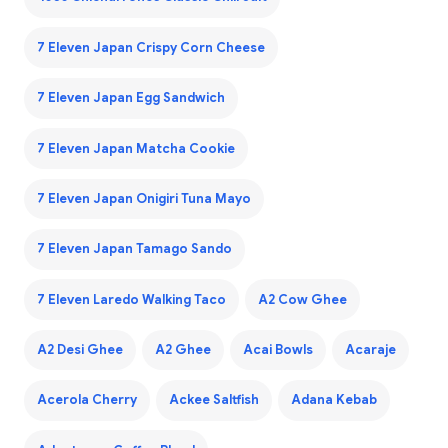
7 Eleven Japan Crispy Corn Cheese
7 Eleven Japan Egg Sandwich
7 Eleven Japan Matcha Cookie
7 Eleven Japan Onigiri Tuna Mayo
7 Eleven Japan Tamago Sando
7 Eleven Laredo Walking Taco
A2 Cow Ghee
A2 Desi Ghee
A2 Ghee
Acai Bowls
Acaraje
Acerola Cherry
Ackee Saltfish
Adana Kebab