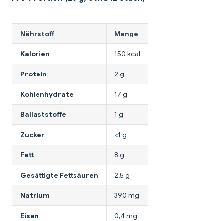
Nährstoff
Menge
Kalorien
150 kcal
Protein
2 g
Kohlenhydrate
17 g
Ballaststoffe
1 g
Zucker
<1 g
Fett
8 g
Gesättigte Fettsäuren
2,5 g
Natrium
390 mg
Eisen
0,4 mg