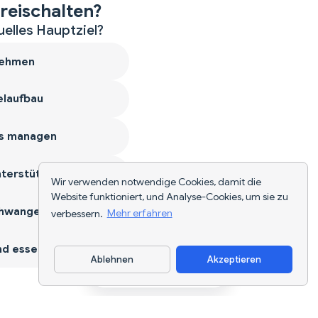
reischalten?
uelles Hauptziel?
ehmen
laufbau
s managen
terstützen
Wir verwenden notwendige Cookies, damit die
Website funktioniert, und Analyse-Cookies, um sie zu
hwangerschaft
verbessern.
Mehr erfahren
d essen
Ablehnen
Akzeptieren
App herunterladen