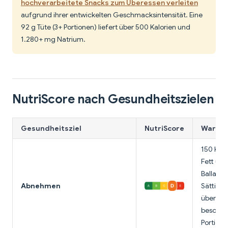
hochverarbeitete Snacks zum Überessen verleiten
aufgrund ihrer entwickelten Geschmacksintensität. Eine
92 g Tüte (3+ Portionen) liefert über 500 Kalorien und
1.280+ mg Natrium.
NutriScore nach Gesundheitszielen
Gesundheitsziel
NutriScore
Warum 
150 Kalo
Fett und
Ballasts
Abnehmen
Sättigun
überzue
beschrä
Portion.