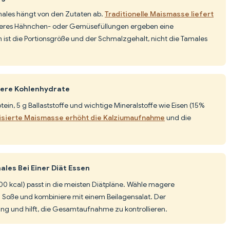
males hängt von den Zutaten ab.
Traditionelle Maismasse liefert
eres Hähnchen- oder Gemüsefüllungen ergeben eine
ist die Portionsgröße und der Schmalzgehalt, nicht die Tamales
eere Kohlenhydrate
rotein, 5 g Ballaststoffe und wichtige Mineralstoffe wie Eisen (15%
lisierte Maismasse erhöht die Kalziumaufnahme
und die
les Bei Einer Diät Essen
200 kcal) passt in die meisten Diätpläne. Wähle magere
ra Soße und kombiniere mit einem Beilagensalat. Der
gung und hilft, die Gesamtaufnahme zu kontrollieren.