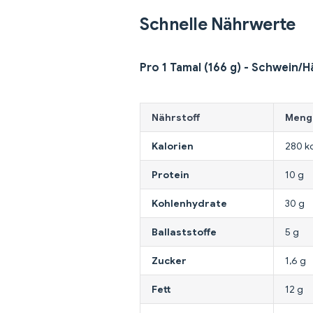
Schnelle Nährwerte
Pro 1 Tamal (166 g) - Schwein/
Nährstoff
Meng
Kalorien
280 k
Protein
10 g
Kohlenhydrate
30 g
Ballaststoffe
5 g
Zucker
1,6 g
Fett
12 g