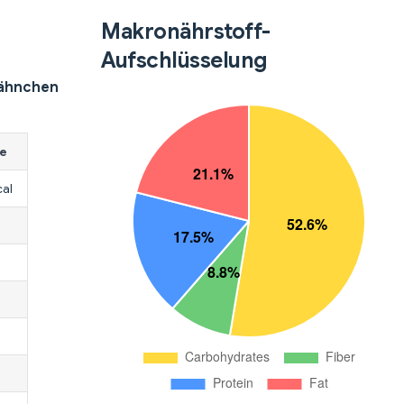
Makronährstoff-
Aufschlüsselung
Hähnchen
e
cal