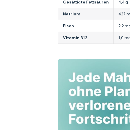
Gesättigte Fettsäuren
4,4 g
Natrium
427 
Eisen
2,2 m
Vitamin B12
1,0 m