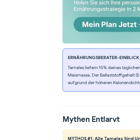
ERNÄHRUNGSBERATER-EINBLICK
Tamales liefern 15% deines täglichen
Maismasse. Der Ballaststoffgehalt (5
aufgrund der höheren Kaloriendichte 
Mythen Entlarvt
MYTHOS #1: Alle Tamales Sind 