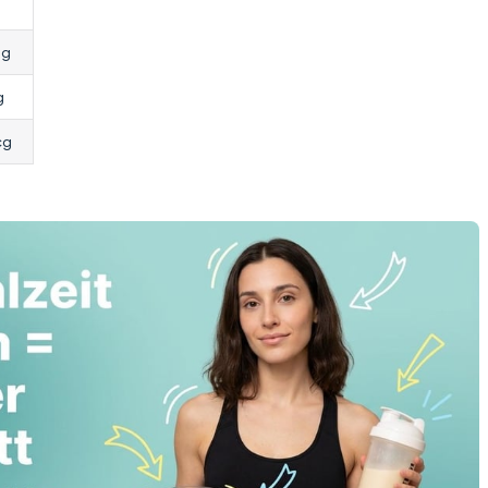
mg
g
cg