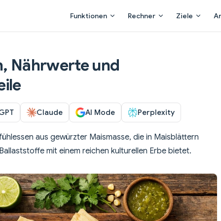
Main Navigation
Funktionen
Rechner
Ziele
A
n, Nährwerte und
ile
GPT
Claude
AI Mode
Perplexity
fühlessen aus gewürzter Maismasse, die in Maisblättern
llaststoffe mit einem reichen kulturellen Erbe bietet.