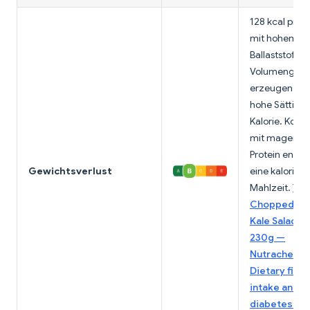
128 kcal pro P
mit hohem
Ballaststoff- 
Volumengeha
erzeugen ein
hohe Sättigu
Kalorie. Komb
mit magere
Protein entst
Gewichtsverlust
eine kalorie
Mahlzeit.
Tes
Chopped Sw
Kale Salad Ki
230g —
Nutracheck 
Dietary fiber
intake and t
diabetes mel