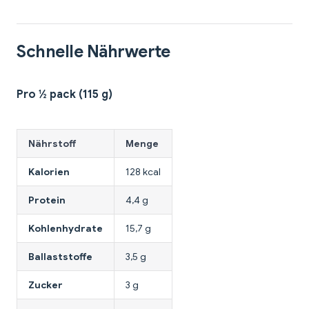
Schnelle Nährwerte
Pro ½ pack (115 g)
Nährstoff
Menge
Kalorien
128 kcal
Protein
4,4 g
Kohlenhydrate
15,7 g
Ballaststoffe
3,5 g
Zucker
3 g