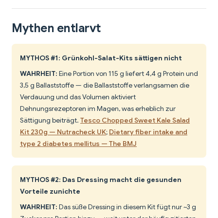
Mythen entlarvt
MYTHOS #1: Grünkohl-Salat-Kits sättigen nicht
WAHRHEIT:
Eine Portion von 115 g liefert 4,4 g Protein und
3,5 g Ballaststoffe — die Ballaststoffe verlangsamen die
Verdauung und das Volumen aktiviert
Dehnungsrezeptoren im Magen, was erheblich zur
Sättigung beiträgt.
Tesco Chopped Sweet Kale Salad
Kit 230g — Nutracheck UK
;
Dietary fiber intake and
type 2 diabetes mellitus — The BMJ
MYTHOS #2: Das Dressing macht die gesunden
Vorteile zunichte
WAHRHEIT:
Das süße Dressing in diesem Kit fügt nur ~3 g