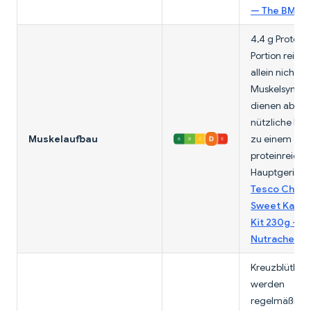
— The BMJ
4,4 g Protein 
Portion reich
allein nicht fü
Muskelsynthe
dienen aber a
nützliche Bei
Muskelaufbau
zu einem
proteinreiche
Hauptgericht
Tesco Chop
Sweet Kale S
Kit 230g —
Nutracheck 
Kreuzblütler
werden
regelmäßig m