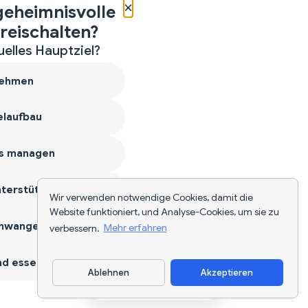
×
geheimnisvolle
reischalten?
uelles Hauptziel?
ehmen
laufbau
s managen
terstützen
Wir verwenden notwendige Cookies, damit die
Website funktioniert, und Analyse-Cookies, um sie zu
hwangerschaft
verbessern.
Mehr erfahren
d essen
Ablehnen
Akzeptieren
App herunterladen