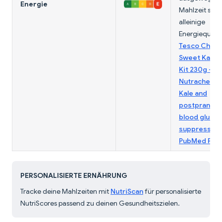
Energie
Mahlzeit statt
alleinige
Energiequelle
Tesco Chop
Sweet Kale S
Kit 230g —
Nutracheck 
Kale and
postprandial
blood gluco
suppression
PubMed PM
PERSONALISIERTE ERNÄHRUNG
Tracke deine Mahlzeiten mit
NutriScan
für personalisierte
NutriScores passend zu deinen Gesundheitszielen.