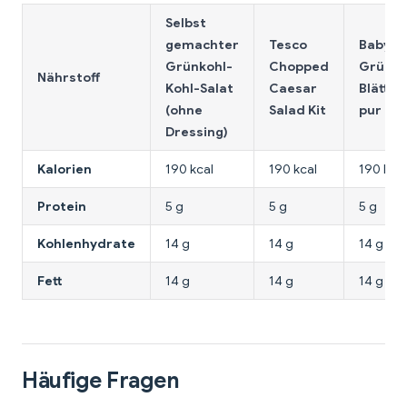
Selbst
gemachter
Tesco
Baby-
Grünkohl-
Chopped
Grünko
Nährstoff
Kohl-Salat
Caesar
Blätter
(ohne
Salad Kit
pur (80
Dressing)
Kalorien
190 kcal
190 kcal
190 kcal
Protein
5 g
5 g
5 g
Kohlenhydrate
14 g
14 g
14 g
Fett
14 g
14 g
14 g
Häufige Fragen