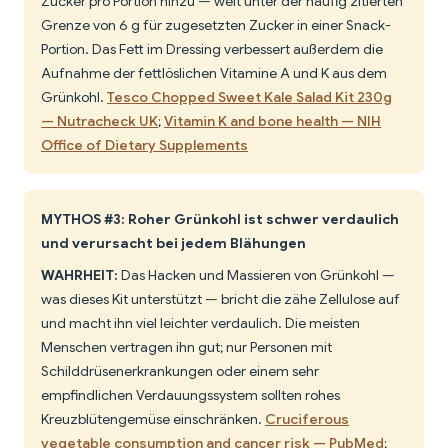
Zucker pro Portion hinzu — weit unter der häufig zitierten
Grenze von 6 g für zugesetzten Zucker in einer Snack-
Portion. Das Fett im Dressing verbessert außerdem die
Aufnahme der fettlöslichen Vitamine A und K aus dem
Grünkohl.
Tesco Chopped Sweet Kale Salad Kit 230g
— Nutracheck UK
;
Vitamin K and bone health — NIH
Office of Dietary Supplements
MYTHOS #3: Roher Grünkohl ist schwer verdaulich
und verursacht bei jedem Blähungen
WAHRHEIT:
Das Hacken und Massieren von Grünkohl —
was dieses Kit unterstützt — bricht die zähe Zellulose auf
und macht ihn viel leichter verdaulich. Die meisten
Menschen vertragen ihn gut; nur Personen mit
Schilddrüsenerkrankungen oder einem sehr
empfindlichen Verdauungssystem sollten rohes
Kreuzblütengemüse einschränken.
Cruciferous
vegetable consumption and cancer risk — PubMed
;