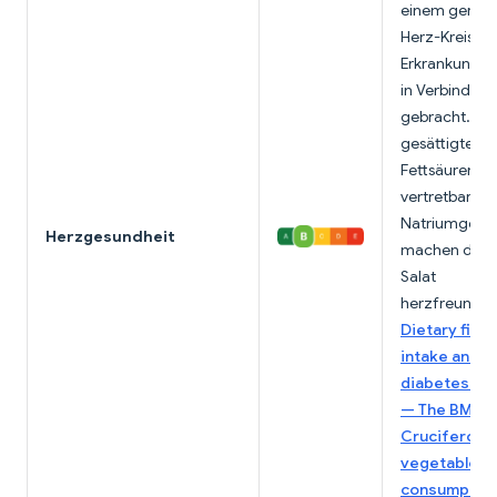
einem gering
Herz-Kreislau
Erkrankungsri
in Verbindun
gebracht. We
gesättigte
Fettsäuren u
vertretbarer
Natriumgehal
Herzgesundheit
machen dies
Salat
herzfreundlic
Dietary fiber
intake and t
diabetes mel
— The BMJ
;
Cruciferous
vegetable
consumption