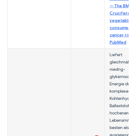
— The BMJ
;
Cruciferous
vegetable
consumption
cancer risk 
PubMed
Liefert
gleichmäßige
niedrig-
glykämische
Energie durc
komplexe
Kohlenhydrat
Ballaststoffe.
hochenergeti
Lebensmittel
besten als Teil
ausgewogen