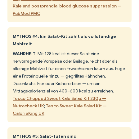
Kale and postprandial blood glucose suppression —
PubMed PMC
MYTHOS #4: Ein Salat-Kit zählt als vollständige
Mahlzeit
WAHRHEIT:
Mit 128 kcal ist dieser Salat eine
hervorragende Vorspeise oder Beilage, reicht aber als
alleinige Mahlzeit für einen Erwachsenen kaum aus. Füge
eine Proteinquelle hinzu — gegrilltes Hähnchen,
Dosenlachs, Eier oder Kichererbsen — um ein
Mittagskalorienziel von 400–600 kcal zu erreichen.
Tesco Chopped Sweet Kale Salad Kit 230g —
Nutracheck UK
;
Tesco Sweet Kale Salad Kit —
CalorieKing UK
MYTHOS #5: Salat-Tüten sind