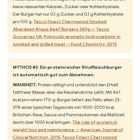
keine relevanten Kalorien, Zucker oder Kohlenhydrate.
Der Burger hat nur 0,1 g Zucker und 0,1 g Kohlenhydrate
pro 100 g.
Tesco Finest Cherrywood Smoked
Aberdeen Angus Beef Burgers 340g — Tesco
Groceries UK
;
Polycyclic aromatic hydrocarbons in
smoked and grilled meat — Food Chemistry, 2013
MYTHOS #3: Ein proteinreicher Rindfleischburger
ist automatisch gut zum Abnehmen.
WAHRHEIT:
Protein sättigt und unterstützt den Erhalt
fettfreier Masse, aber die Kaloriendichte zählt. Mit 467
kcal pro rohem 170-g-Burger liefert das Patty allein 23-
31% eines typischen Tagesziels von 1500-2000 kcal.
Brötchen, Käse, Sauce und Pommes können die Mahlzeit
leicht über 1000 kcal bringen.
The role of protein in
weight loss and maintenance — American Journal of
Clinical Nutrition, 2015
;
Tesco Finest Cherrywood