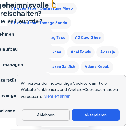
×
geheimnisvolle
7 Eleven Japan Onigiri Tuna Mayo
reischalten?
uelles Hauptziel?
7 Eleven Japan Tamago Sando
ehmen
7 Eleven Laredo Walking Taco
A2 Cow Ghee
laufbau
A2 Desi Ghee
A2 Ghee
Acai Bowls
Acaraje
s managen
Acerola Cherry
Ackee Saltfish
Adana Kebab
terstützen
Adaptogen Coffee Blend
Wir verwenden notwendige Cookies, damit die
Website funktioniert, und Analyse-Cookies, um sie zu
hwangerschaft
verbessern.
Mehr erfahren
Adaptogen Mushroom Coffee
d essen
Ablehnen
Akzeptieren
Weitere Tools entdecken
App herunterladen