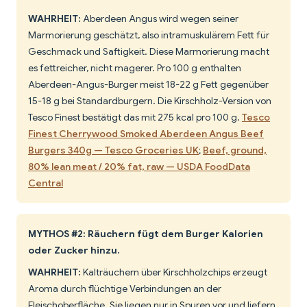
WAHRHEIT:
Aberdeen Angus wird wegen seiner
Marmorierung geschätzt, also intramuskulärem Fett für
Geschmack und Saftigkeit. Diese Marmorierung macht
es fettreicher, nicht magerer. Pro 100 g enthalten
Aberdeen-Angus-Burger meist 18-22 g Fett gegenüber
15-18 g bei Standardburgern. Die Kirschholz-Version von
Tesco Finest bestätigt das mit 275 kcal pro 100 g.
Tesco
Finest Cherrywood Smoked Aberdeen Angus Beef
Burgers 340g — Tesco Groceries UK
;
Beef, ground,
80% lean meat / 20% fat, raw — USDA FoodData
Central
MYTHOS #2: Räuchern fügt dem Burger Kalorien
oder Zucker hinzu.
WAHRHEIT:
Kalträuchern über Kirschholzchips erzeugt
Aroma durch flüchtige Verbindungen an der
Fleischoberfläche. Sie liegen nur in Spuren vor und liefern