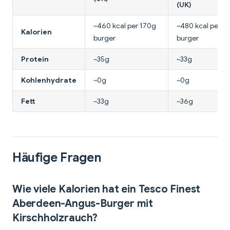
(UK)
~460 kcal per 170g
~480 kcal per 1
Kalorien
burger
burger
Protein
~35g
~33g
Kohlenhydrate
~0g
~0g
Fett
~33g
~36g
Häufige Fragen
Wie viele Kalorien hat ein Tesco Finest
Aberdeen-Angus-Burger mit
Kirschholzrauch?