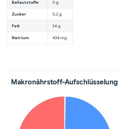
Ballaststoffe
0 g
Zucker
0,2 g
Fett
34 g
Natrium
434 mg
Makronährstoff-Aufschlüsselung