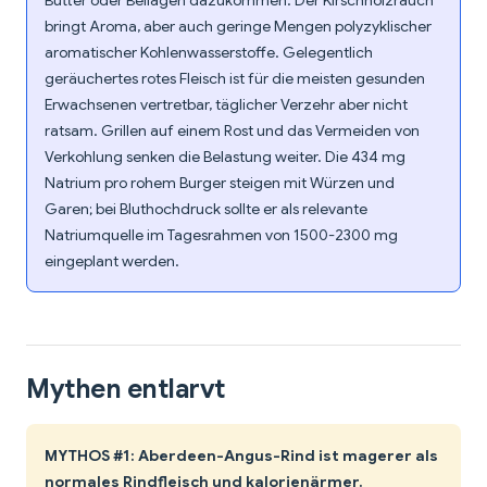
Butter oder Beilagen dazukommen. Der Kirschholzrauch
bringt Aroma, aber auch geringe Mengen polyzyklischer
aromatischer Kohlenwasserstoffe. Gelegentlich
geräuchertes rotes Fleisch ist für die meisten gesunden
Erwachsenen vertretbar, täglicher Verzehr aber nicht
ratsam. Grillen auf einem Rost und das Vermeiden von
Verkohlung senken die Belastung weiter. Die 434 mg
Natrium pro rohem Burger steigen mit Würzen und
Garen; bei Bluthochdruck sollte er als relevante
Natriumquelle im Tagesrahmen von 1500-2300 mg
eingeplant werden.
Mythen entlarvt
MYTHOS #1: Aberdeen-Angus-Rind ist magerer als
normales Rindfleisch und kalorienärmer.