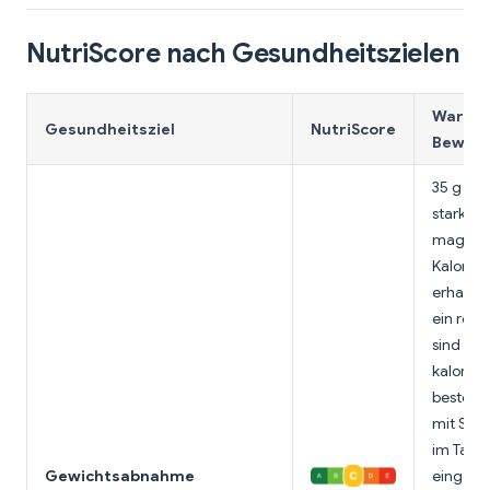
NutriScore nach Gesundheitszielen
Warum 
Gesundheitsziel
NutriScore
Bewert
35 g Pro
stark un
magere 
Kalorien
erhalten
ein rohe
sind abe
kalorie
besten 
mit Sala
im Tages
Gewichtsabnahme
eingepl