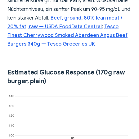
simulierte Kurve gilt für das Patty allein: Glukose nahe
Nüchternniveau, ein sanfter Peak um 90-95 mg/dL und
kein starker Abfall.
Beef, ground, 80% lean meat /
20% fat, raw — USDA FoodData Central
;
Tesco
Finest Cherrywood Smoked Aberdeen Angus Beef
Burgers 340g — Tesco Groceries UK
Estimated Glucose Response (170g raw
burger, plain)