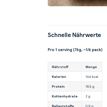
Schnelle Nährwerte
Pro 1 serving (76g, ~1/6 pack)
Nährstoff
Menge
Kalorien
166 kcal
Protein
18,5 g
Kohlenhydrate
2 g
Ballaststoffe
0,9 g