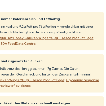
immer kalorienreich und fetthaltig.
166 kcal und 9,2g Fett pro 76g Portion — vergleichbar mit einer
oriendichte hängt von der Portionsgröße ab, nicht vom
Cajun Hot Honey Chicken Wings 900g – Tesco Product Page
;
 USDA FoodData Central
viel zugesetzten Zucker.
ält trotz des Honigglasur nur 1,7g Zucker. Die Cajun-
ieren den Geschmack und halten den Zuckeranteil minimal.
hicken Wings 900g – Tesco Product Page
;
Glycaemic response
 review of evidence
n lässt den Blutzucker schnell ansteigen.