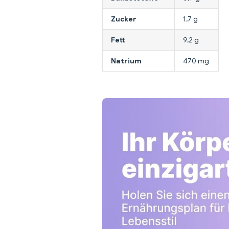
Zucker
1,7 g
Fett
9,2 g
Natrium
470 mg