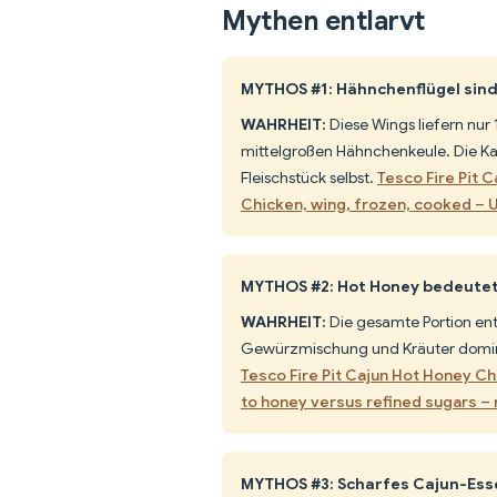
Mythen entlarvt
MYTHOS #1: Hähnchenflügel sind 
WAHRHEIT:
Diese Wings liefern nur 
mittelgroßen Hähnchenkeule. Die Kal
Fleischstück selbst.
Tesco Fire Pit 
Chicken, wing, frozen, cooked –
MYTHOS #2: Hot Honey bedeutet 
WAHRHEIT:
Die gesamte Portion enth
Gewürzmischung und Kräuter domin
Tesco Fire Pit Cajun Hot Honey C
to honey versus refined sugars –
MYTHOS #3: Scharfes Cajun-Esse