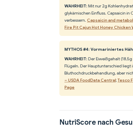
WAHRHEIT:
Mit nur 2g Kohlenhydrat
glykämischen Einfluss. Capsaicin in
verbessern.
Capsaicin and metaboli
Fire Pit Cajun Hot Honey Chicken
MYTHOS #4: Vormariniertes Hähn
WAHRHEIT:
Der Eiweißgehalt (18,5g 
Flügeln. Der Hauptunterschied liegt
Bluthochdruckbehandlung, aber nich
– USDA FoodData Central
;
Tesco F
Page
NutriScore nach Gesu