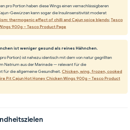
en pro Portion haben diese Wings einen vernachlässigbaren
 Cajun-Gewürzen kann sogar die Insulinsensitivität moderat
sm: thermogenic effect of chilli and Cajun spice blends
;
Tesco
 Wings 900g – Tesco Product Page
chen ist weniger gesund als reines Hähnchen.
pro Portion) ist nahezu identisch mit dem von natur gegrillten
 im Natrium aus der Marinade — relevant für die
t für die allgemeine Gesundheit.
Chicken, wing, frozen, cooked
ire Pit Cajun Hot Honey Chicken Wings 900g – Tesco Product
ndheitszielen