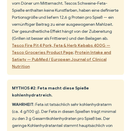
vom Döner um Mitternacht. Tescos Schweine-Feta-
Spieße enthalten keine Kunstfarben, haben eine definierte
Portionsgröße und liefern 12,6 g Protein pro Spieß — ein
vernünftiger Beitrag zu einer ausgewogenen Mahlzeit.
Der gesundheitliche Effekt hängt von der Zubereitung
(Grillen ist besser als Frittieren) und den Beilagen ab.
Tesco Fire Pit 4 Pork, Feta & Herb Kebabs 400G —
Tesco Groceries Product Page
;
Protein Intake and
Satiety — PubMed / European Journal of Clinical
Nutrition
MYTHOS #2: Feta macht diese Spieße
kohlenhydratreich.
WAHRHEIT:
Feta ist tatsächlich sehr kohlenhydratarm
(ca. 4 g/100 g). Der Feta in diesen Spießen trägt minimal
zu den 3 g Gesamtkohlenhydraten pro Spieß bei. Der
geringe Kohlenhydratanteil stammt hauptsächlich von