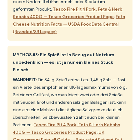
einem Bindemittel (Paniermehl oder Stärke) im
geformten Produkt.
Tesco Fire Pit 4 Pork, Feta & Herb
Kebabs 400G — Tesco Groceries Product Page
;
Feta
Cheese Nutrition Facts — USDA FoodData Central
(Branded/SR Legacy)
MYTHOS #3: Ein Spieß ist in Bezug auf Natrium
unbedenklich — es ist ja nur ein kleines Stück
Fleisch.
WAHRHEIT:
Ein 84-g-Spieß enthält ca. 1,45 g Salz — fast
ein Viertel des empfohlenen UK-Tagesmaximums von 6 g.
Bei einem Grillfest, wo man leicht zwei oder drei Spieße
mit Saucen, Brot und anderen salzigen Beilagen isst, kann
eine einzelne Mahlzeit die tägliche Salzgrenze deutlich
überschreiten. Salzbewusstsein zählt auch bei 'kleinen'
Portionen.
Tesco Fire Pit 4 Pork, Feta & Herb Kebabs
400G — Tesco Groceries Product Page
;
UK
Government Eatwell Guide — Saturated Fat and Salt