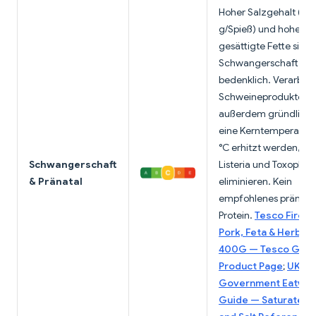
Hoher Salzgehalt (1,4
g/Spieß) und hohe
gesättigte Fette sind 
Schwangerschaft
bedenklich. Verarbeit
Schweineprodukte m
außerdem gründlich 
eine Kerntemperatur
°C erhitzt werden, u
Schwangerschaft
Listeria und Toxoplas
& Pränatal
eliminieren. Kein
empfohlenes pränata
Protein.
Tesco Fire Pi
Pork, Feta & Herb K
400G — Tesco Groc
Product Page
;
UK
Government Eatwell
Guide — Saturated 