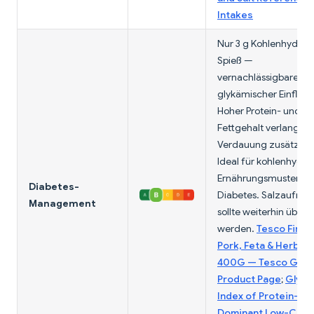
Intakes
Nur 3 g Kohlenhydrat
Spieß —
vernachlässigbarer
glykämischer Einfluss.
Hoher Protein- und
Fettgehalt verlangsa
Verdauung zusätzlich
Ideal für kohlenhydr
Ernährungsmuster be
Diabetes-
Diabetes. Salzaufna
Management
sollte weiterhin über
werden.
Tesco Fire P
Pork, Feta & Herb K
400G — Tesco Groc
Product Page
;
Glyce
Index of Protein-
Dominant Low-Carb