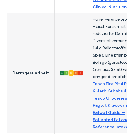
Clinical Nutrition
Hoher verarbeiteter
Fleischkonsum ist mit
reduzierter Darmflor
Diversität verbunden.
1,4 g Ballaststoffe pro
Spieß. Eine pflanzenr
Beilage (geröstetes
Gemüse, Salat) wird
Darmgesundheit
dringend empfohlen.
Tesco Fire Pit 4 Pork
& Herb Kebabs 400
Tesco Groceries Pr
Page
;
UK Governme
Eatwell Guide —
Saturated Fat and Sa
Reference Intakes