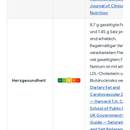
Journal of Clinical
Nutrition
8,7 g gesättigte Fett
und 1,45 g Salz pro S
sind erheblich.
Regelmäßiger Verzeh
verarbeitetem Fleisch
viel gesättigtem Fett
Natrium ist mit erhö
LDL-Cholesterin und
Herzgesundheit
Blutdruckrisiko verbu
Dietary Fat and
Cardiovascular Dis
— Harvard T.H. Chan
School of Public Hea
UK Government Eatw
Guide — Saturated 
and Salt Reference