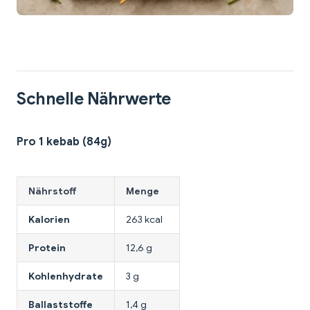
Schnelle Nährwerte
Pro 1 kebab (84g)
Nährstoff
Menge
Kalorien
263 kcal
Protein
12,6 g
Kohlenhydrate
3 g
Ballaststoffe
1,4 g