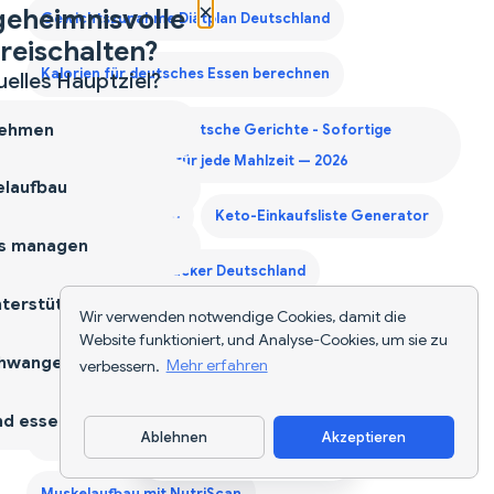
×
geheimnisvolle
Gewichtszunahme Diätplan Deutschland
reischalten?
Kalorien für deutsches Essen berechnen
uelles Hauptziel?
ehmen
Kalorienzähler für deutsche Gerichte - Sofortige
Nährwertangaben für jede Mahlzeit — 2026
laufbau
Kalorienzähler-App
Keto-Einkaufsliste Generator
s managen
KI-Lebensmittel-Tracker Deutschland
terstützen
Wir verwenden notwendige Cookies, damit die
Lebensmittel-Scanner-App
Website funktioniert, und Analyse-Cookies, um sie zu
hwangerschaft
verbessern.
Mehr erfahren
Monatliche Einkaufsliste Generator
d essen
Ablehnen
Akzeptieren
Monatlicher Einkaufslisten-Generator | NutriScan
App herunterladen
Muskelaufbau mit NutriScan