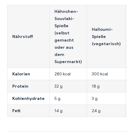
Hähnchen-
Souvlaki-
M
Spieße
Halloumi-
P
(selbst
Nährstoff
Spieße
S
gemacht
(vegetarisch)
(
oder aus
g
dem
Supermarkt)
Kalorien
280 kcal
300 kcal
1
Protein
32 g
18 g
2
Kohlenhydrate
5 g
3 g
2
Fett
14 g
24 g
1