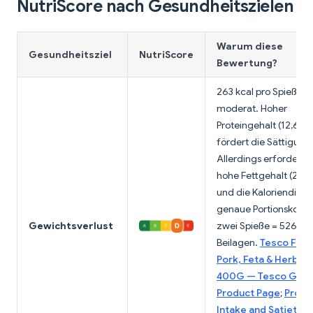
NutriScore nach Gesundheitszielen
Warum diese
Gesundheitsziel
NutriScore
Bewertung?
263 kcal pro Spieß ist
moderat. Hoher
Proteingehalt (12,6 g)
fördert die Sättigung
Allerdings erfordern 
hohe Fettgehalt (21,9
und die Kaloriendicht
genaue Portionskontr
Gewichtsverlust
zwei Spieße = 526 kca
Beilagen.
Tesco Fire 
Pork, Feta & Herb K
400G — Tesco Groc
Product Page
;
Prote
Intake and Satiety 