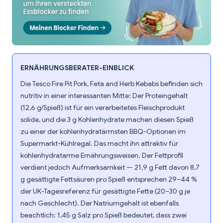
ERNÄHRUNGSBERATER-EINBLICK
Die Tesco Fire Pit Pork, Feta and Herb Kebabs befinden sich
nutritiv in einer interessanten Mitte: Der Proteingehalt
(12,6 g/Spieß) ist für ein verarbeitetes Fleischprodukt
solide, und die 3 g Kohlenhydrate machen diesen Spieß
zu einer der kohlenhydratärmsten BBQ-Optionen im
Supermarkt-Kühlregal. Das macht ihn attraktiv für
kohlenhydratarme Ernährungsweisen. Der Fettprofil
verdient jedoch Aufmerksamkeit — 21,9 g Fett davon 8,7
g gesättigte Fettsäuren pro Spieß entsprechen 29–44 %
der UK-Tagesreferenz für gesättigte Fette (20–30 g je
nach Geschlecht). Der Natriumgehalt ist ebenfalls
beachtlich: 1,45 g Salz pro Spieß bedeutet, dass zwei