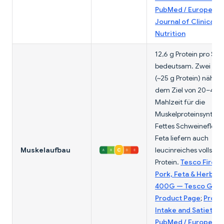
PubMed / European
Journal of Clinical
Nutrition
12,6 g Protein pro Spie
bedeutsam. Zwei Spi
(~25 g Protein) nähern
dem Ziel von 20–40 g
Mahlzeit für die
Muskelproteinsynthes
Fettes Schweinefleis
Feta liefern auch
Muskelaufbau
leucinreiches vollstä
Protein.
Tesco Fire Pi
Pork, Feta & Herb K
400G — Tesco Groc
Product Page
;
Prote
Intake and Satiety 
PubMed / European