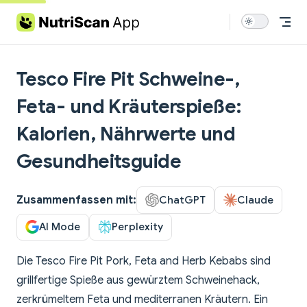
Skip to content
Tesco Fire Pit Schweine-,
Feta- und Kräuterspieße:
Kalorien, Nährwerte und
Gesundheitsguide
Zusammenfassen mit:
ChatGPT
Claude
AI Mode
Perplexity
Die Tesco Fire Pit Pork, Feta and Herb Kebabs sind
grillfertige Spieße aus gewürztem Schweinehack,
zerkrümeltem Feta und mediterranen Kräutern. Ein