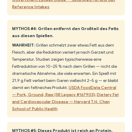
Reference Intakes
MYTHOS #4: Grillen entfernt den Großteil des Fetts
aus diesen Spießen.
WAHRHEIT:
Grillen schmelzt zwar etwas Fett aus dem
Fleisch, aber die Reduktion variiert je nach Garzeit und
Temperatur. Studien zeigen typischerweise eine
Fettreduktion von 10–25 % nach dem Grillen — nicht die
dramatische Abnahme, die viele erwarten. Ein Spieß mit
21,9 g Fett verliert beim Garen vielleicht 2–5 g — er bleibt
damit ein fettreiches Produkt.
USDA FoodData Central
— Pork, Ground, Raw (SR Legacy #167903)
;
Dietary Fat
and Cardiovascular Disease — Harvard T.H. Chan
School of Public Health
MYTHOS #5: Dieses Produkt ist reich an Protein,