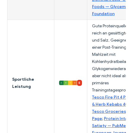
Foods — Glycemic I
Foundation
Gute Proteinquelle, a
reich an gesättigten 
und Salz. Geeignet als
einer Post-Training-
Mahlzeit mit
Kohlenhydratbeilagen
Glykogenwiederauffü
aber nicht ideal als
Sportliche
primäres
Leistung
Trainingstagesprotein
Tesco Fire Pit 4 Pork
& Herb Kebabs 400
Tesco Groceries Pr
Page
;
Protein Intake
Satiety — PubMed /
European Journal of