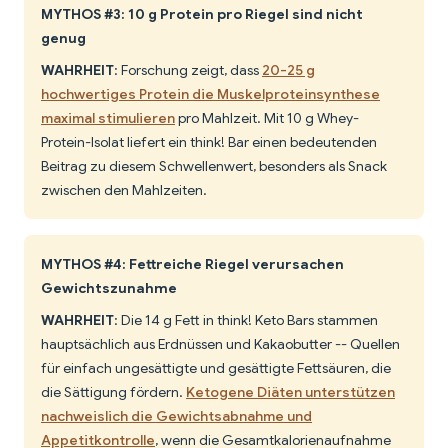
MYTHOS #3: 10 g Protein pro Riegel sind nicht
genug
WAHRHEIT
: Forschung zeigt, dass
20-25 g
hochwertiges Protein die Muskelproteinsynthese
maximal stimulieren
pro Mahlzeit. Mit 10 g Whey-
Protein-Isolat liefert ein think! Bar einen bedeutenden
Beitrag zu diesem Schwellenwert, besonders als Snack
zwischen den Mahlzeiten.
MYTHOS #4: Fettreiche Riegel verursachen
Gewichtszunahme
WAHRHEIT
: Die 14 g Fett in think! Keto Bars stammen
hauptsächlich aus Erdnüssen und Kakaobutter -- Quellen
für einfach ungesättigte und gesättigte Fettsäuren, die
die Sättigung fördern.
Ketogene Diäten unterstützen
nachweislich die Gewichtsabnahme und
Appetitkontrolle
, wenn die Gesamtkalorienaufnahme