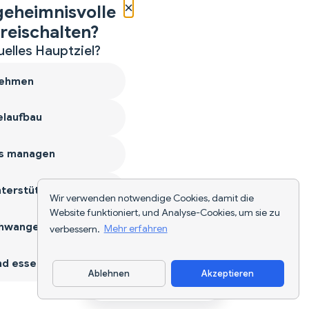
×
geheimnisvolle
reischalten?
uelles Hauptziel?
ehmen
laufbau
s managen
terstützen
Wir verwenden notwendige Cookies, damit die
Website funktioniert, und Analyse-Cookies, um sie zu
hwangerschaft
verbessern.
Mehr erfahren
d essen
Ablehnen
Akzeptieren
App herunterladen