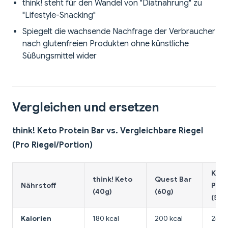
think! steht für den Wandel von "Diätnahrung" zu
"Lifestyle-Snacking"
Spiegelt die wachsende Nachfrage der Verbraucher
nach glutenfreien Produkten ohne künstliche
Süßungsmittel wider
Vergleichen und ersetzen
think! Keto Protein Bar vs. Vergleichbare Riegel
(Pro Riegel/Portion)
KIND
think! Keto
Quest Bar
Nährstoff
Prot
(40g)
(60g)
(50g
Kalorien
180 kcal
200 kcal
250 