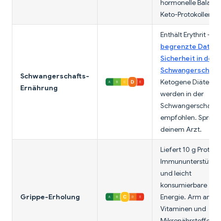
hormonelle Balance
Keto-Protokollen.
Enthält Erythrit --
begrenzte Daten 
Sicherheit in der
Schwangerschaft
.
Schwangerschafts-
Ketogene Diäten
Ernährung
werden in der
Schwangerschaft n
empfohlen. Sprich 
deinem Arzt.
Liefert 10 g Protein
Immununterstützu
und leicht
konsumierbare
Grippe-Erholung
Energie. Arm an
Vitaminen und
Mikronährstoffen i