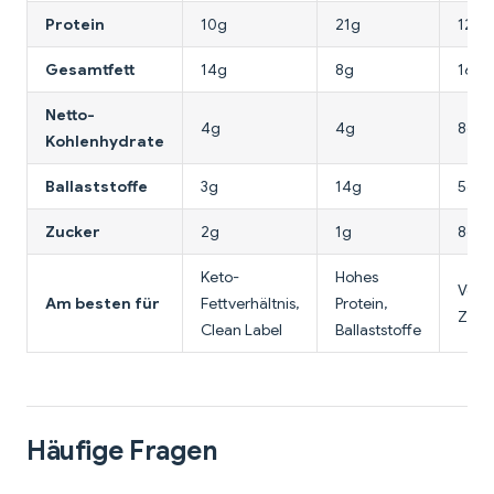
Protein
10g
21g
12g
Gesamtfett
14g
8g
16g
Netto-
4g
4g
8g
Kohlenhydrate
Ballaststoffe
3g
14g
5g
Zucker
2g
1g
8g
Keto-
Hohes
Vollw
Am besten für
Fettverhältnis,
Protein,
Zuta
Clean Label
Ballaststoffe
Häufige Fragen