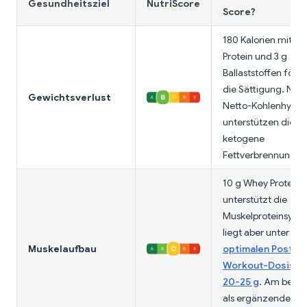
Gesundheitsziel
NutriScore
Score?
180 Kalorien mit 10
Protein und 3 g
Ballaststoffen förd
die Sättigung. Nur 
Gewichtsverlust
Netto-Kohlenhydra
unterstützen die
ketogene
Fettverbrennung.
10 g Whey Protein
unterstützt die
Muskelproteinsynth
liegt aber unter der
Muskelaufbau
optimalen Post-
Workout-Dosis v
20-25 g
. Am beste
als ergänzender