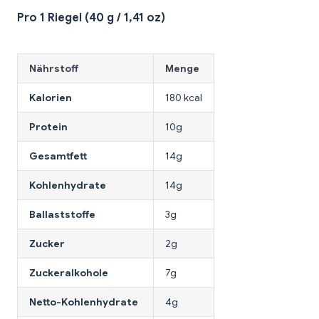
Pro 1 Riegel (40 g / 1,41 oz)
Nährstoff
Menge
Kalorien
180 kcal
Protein
10g
Gesamtfett
14g
Kohlenhydrate
14g
Ballaststoffe
3g
Zucker
2g
Zuckeralkohole
7g
Netto-Kohlenhydrate
4g