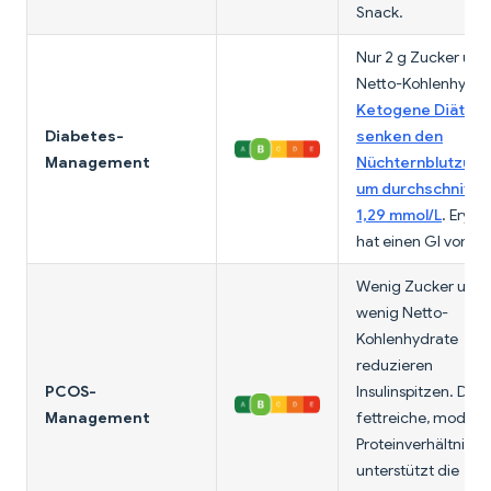
Snack.
Nur 2 g Zucker und
Netto-Kohlenhydra
Ketogene Diäten
Diabetes-
senken den
Management
Nüchternblutzuck
um durchschnittli
1,29 mmol/L
. Erythr
hat einen GI von nul
Wenig Zucker und
wenig Netto-
Kohlenhydrate
reduzieren
PCOS-
Insulinspitzen. Das
Management
fettreiche, modera
Proteinverhältnis
unterstützt die