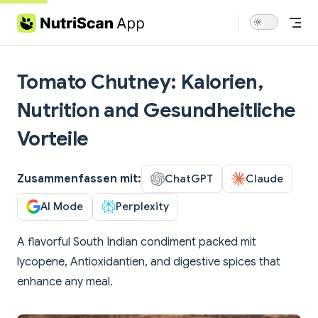
Skip to content
Tomato Chutney: Kalorien,
Nutrition and Gesundheitliche
Vorteile
Zusammenfassen mit:
ChatGPT
Claude
AI Mode
Perplexity
A flavorful South Indian condiment packed mit
lycopene, Antioxidantien, and digestive spices that
enhance any meal.