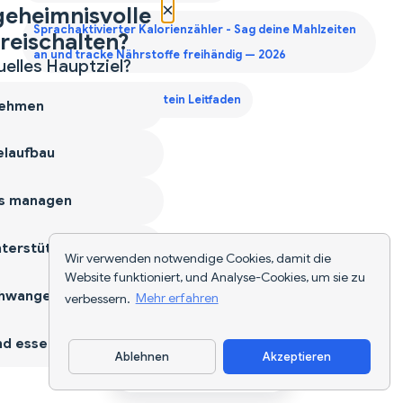
×
geheimnisvolle
Sprachaktivierter Kalorienzähler - Sag deine Mahlzeiten
reischalten?
an und tracke Nährstoffe freihändig — 2026
uelles Hauptziel?
Zweites Trimester Protein Leitfaden
ehmen
laufbau
s managen
terstützen
Wir verwenden notwendige Cookies, damit die
Website funktioniert, und Analyse-Cookies, um sie zu
hwangerschaft
verbessern.
Mehr erfahren
d essen
Ablehnen
Akzeptieren
App herunterladen