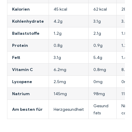
Kalorien
45 kcal
62 kcal
28 kc
Kohlenhydrate
4.2g
3.1g
3.8g
Ballaststoffe
1.2g
2.1g
1.8g
Protein
0.8g
0.9g
1.2g
Fett
3.1g
5.4g
1.6g
Vitamin C
6.2mg
0.8mg
8.4m
Lycopene
2.5mg
0mg
0mg
Natrium
145mg
98mg
112m
Gesund
Niedr
Am besten für
Herzgesundheit
fats
calor