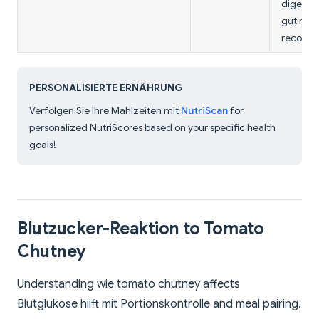
digestibl
gut mit 
recover
PERSONALISIERTE ERNÄHRUNG
Verfolgen Sie Ihre Mahlzeiten mit
NutriScan
for
personalized NutriScores based on your specific health
goals!
Blutzucker-Reaktion to Tomato
Chutney
Understanding wie tomato chutney affects
Blutglukose hilft mit Portionskontrolle and meal pairing.