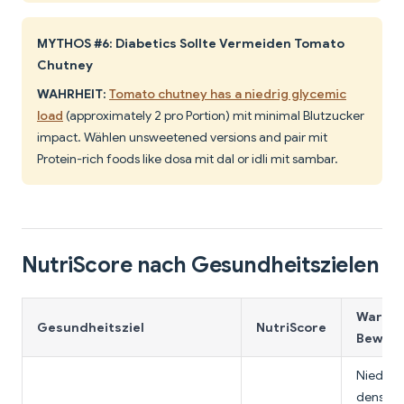
MYTHOS #6: Diabetics Sollte Vermeiden Tomato
Chutney
WAHRHEIT:
Tomato chutney has a niedrig glycemic
load
(approximately 2 pro Portion) mit minimal Blutzucker
impact. Wählen unsweetened versions and pair mit
Protein-rich foods like dosa mit dal or idli mit sambar.
NutriScore nach Gesundheitszielen
Warum 
Gesundheitsziel
NutriScore
Bewert
Niedrig 
density 