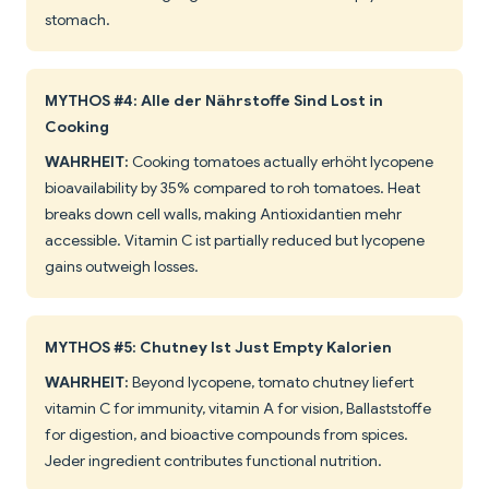
stomach.
MYTHOS #4: Alle der Nährstoffe Sind Lost in
Cooking
WAHRHEIT:
Cooking tomatoes actually erhöht lycopene
bioavailability by 35% compared to roh tomatoes. Heat
breaks down cell walls, making Antioxidantien mehr
accessible. Vitamin C ist partially reduced but lycopene
gains outweigh losses.
MYTHOS #5: Chutney Ist Just Empty Kalorien
WAHRHEIT:
Beyond lycopene, tomato chutney liefert
vitamin C for immunity, vitamin A for vision, Ballaststoffe
for digestion, and bioactive compounds from spices.
Jeder ingredient contributes functional nutrition.