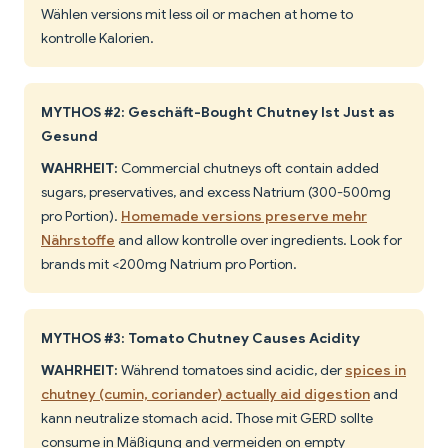
Wählen versions mit less oil or machen at home to
kontrolle Kalorien.
MYTHOS #2: Geschäft-Bought Chutney Ist Just as
Gesund
WAHRHEIT:
Commercial chutneys oft contain added
sugars, preservatives, and excess Natrium (300-500mg
pro Portion).
Homemade versions preserve mehr
Nährstoffe
and allow kontrolle over ingredients. Look for
brands mit <200mg Natrium pro Portion.
MYTHOS #3: Tomato Chutney Causes Acidity
WAHRHEIT:
Während tomatoes sind acidic, der
spices in
chutney (cumin, coriander) actually aid digestion
and
kann neutralize stomach acid. Those mit GERD sollte
consume in Mäßigung and vermeiden on empty