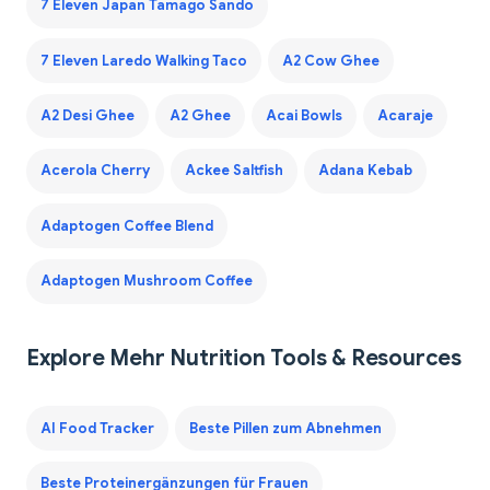
7 Eleven Japan Tamago Sando
7 Eleven Laredo Walking Taco
A2 Cow Ghee
A2 Desi Ghee
A2 Ghee
Acai Bowls
Acaraje
Acerola Cherry
Ackee Saltfish
Adana Kebab
Adaptogen Coffee Blend
Adaptogen Mushroom Coffee
Explore Mehr Nutrition Tools & Resources
AI Food Tracker
Beste Pillen zum Abnehmen
Beste Proteinergänzungen für Frauen