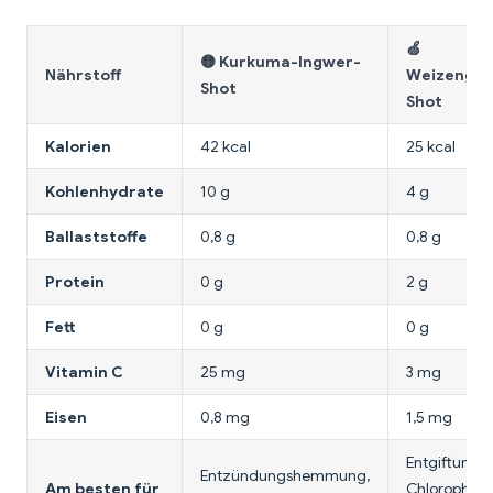
🍏
🟡 Kurkuma-Ingwer-
Nährstoff
Weizengra
Shot
Shot
Kalorien
42 kcal
25 kcal
Kohlenhydrate
10 g
4 g
Ballaststoffe
0,8 g
0,8 g
Protein
0 g
2 g
Fett
0 g
0 g
Vitamin C
25 mg
3 mg
Eisen
0,8 mg
1,5 mg
Entgiftung,
Entzündungshemmung,
Am besten für
Chlorophyll-