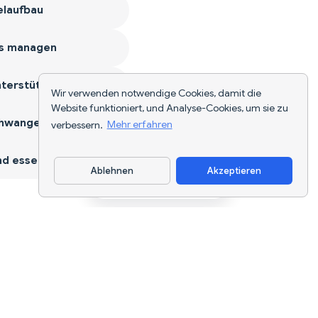
laufbau
s managen
terstützen
Wir verwenden notwendige Cookies, damit die
Website funktioniert, und Analyse-Cookies, um sie zu
hwangerschaft
verbessern.
Mehr erfahren
d essen
Ablehnen
Akzeptieren
App herunterladen
KI-gestützte Ernährungsverfolgung und
Diätplanung für jedes Ziel.
support@nutriscan.app