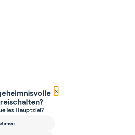
×
geheimnisvolle
reischalten?
uelles Hauptziel?
ehmen