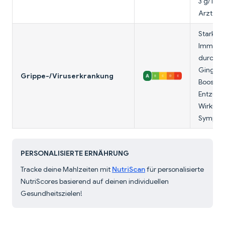
3 g/Tag.
Arzt.
Starke
Immunun
durch C
Gingero
Grippe-/Viruserkrankung
Boost mi
Entzün
Wirkung 
Sympto
PERSONALISIERTE ERNÄHRUNG
Tracke deine Mahlzeiten mit
NutriScan
für personalisierte
NutriScores basierend auf deinen individuellen
Gesundheitszielen!