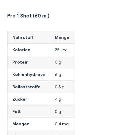
Pro 1 Shot (60 ml)
Nährstoff
Menge
Kalorien
25 kcal
Protein
0 g
Kohlenhydrate
6 g
Ballaststoffe
0,5 g
Zucker
4 g
Fett
0 g
Mangan
0,4 mg