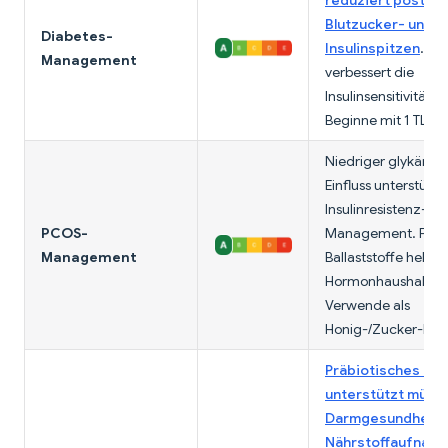
reduziert postpra
Blutzucker- und
Diabetes-
Insulinspitzen
. FO
Management
verbessert die
Insulinsensitivität.
Beginne mit 1 TL täg
Niedriger glykämis
Einfluss unterstützt
Insulinresistenz-
PCOS-
Management. FOS
Management
Ballaststoffe helfe
Hormonhaushalt.
Verwende als
Honig-/Zucker-Ersa
Präbiotisches FO
unterstützt mütte
Darmgesundheit 
Nährstoffaufnah