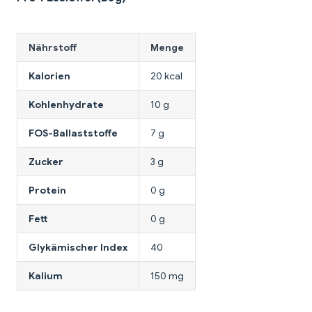
Nährstoff
Menge
Kalorien
20 kcal
Kohlenhydrate
10 g
FOS-Ballaststoffe
7 g
Zucker
3 g
Protein
0 g
Fett
0 g
Glykämischer Index
40
Kalium
150 mg