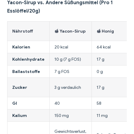
Yacon-Sirup vs. Andere Süßungsmittel (Pro 1
Esslöffel/20g)
Nährstoff
🍯 Yacon-Sirup
🍯 Honig
Kalorien
20 kcal
64 kcal
Kohlenhydrate
10 g (7 g FOS)
17 g
Ballaststoffe
7 g FOS
0 g
Zucker
3 g verdaulich
17 g
GI
40
58
Kalium
150 mg
11 mg
Gewichtsverlust,