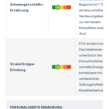
Schwangerschafts-
Beginne mit 1 TL u
Ernährung
erhöhe schrittweis
Verdauungsbesch
zu vermeiden.
Konsultiere zuerst 
Arzt.
FOS ernährt nützli
Darmbakterien un
unterstützt die
Immunfunktion. Ge
Virale/Grippe-
schnelle Energie;
Erholung
kombiniere mit leic
verdaulichen
Süßungsmitteln für
Krankheitserholung
PERSONALISIERTE ERNÄHRUNG