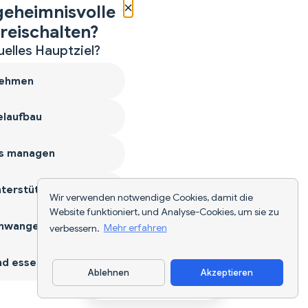
×
geheimnisvolle
reischalten?
uelles Hauptziel?
ehmen
laufbau
s managen
terstützen
Wir verwenden notwendige Cookies, damit die
Website funktioniert, und Analyse-Cookies, um sie zu
hwangerschaft
verbessern.
Mehr erfahren
d essen
Ablehnen
Akzeptieren
App herunterladen