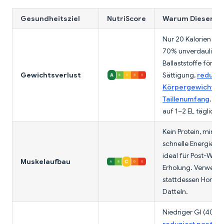
Gesundheitsziel
NutriScore
Warum Dieser Sc
Nur 20 Kalorien pro 
70% unverdauliche
Ballaststoffe förde
Gewichtsverlust
Sättigung,
reduzie
Körpergewicht u
Taillenumfang
. Be
auf 1–2 EL täglich.
Kein Protein, minim
schnelle Energie. N
ideal für Post-Work
Muskelaufbau
Erholung. Verwend
stattdessen Honig 
Datteln.
Niedriger GI (40),