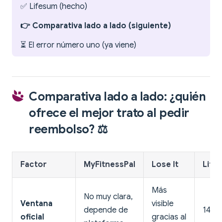
✅ Lifesum (hecho)
👉 Comparativa lado a lado (siguiente)
⏳ El error número uno (ya viene)
Comparativa lado a lado: ¿quién
ofrece el mejor trato al pedir
reembolso? ⚖️
Factor
MyFitnessPal
Lose It
Life
Más
No muy clara,
Ventana
visible
depende de
14 dí
oficial
gracias al