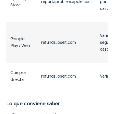
reportaproblem.apple.com
por
Store
caso
Variabl
Google
refunds.loseit.com
según e
Play / Web
caso
Compra
refunds.loseit.com
Variabl
directa
Lo que conviene saber