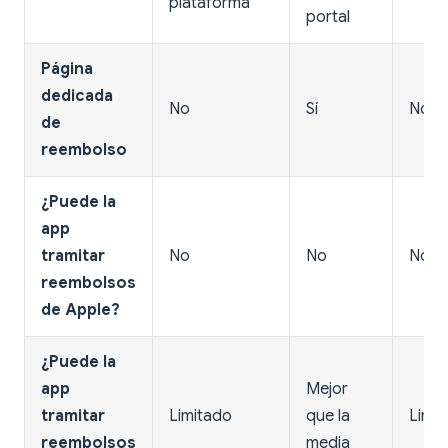
plataforma
portal
Página
dedicada
No
Sí
No
de
reembolso
¿Puede la
app
tramitar
No
No
No
reembolsos
de Apple?
¿Puede la
app
Mejor
tramitar
Limitado
que la
Limi
reembolsos
media