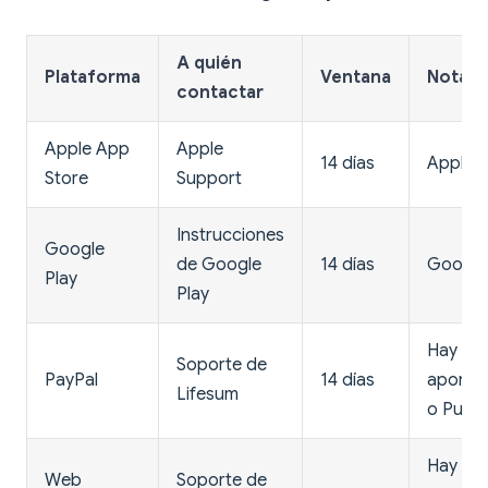
A quién
Plataforma
Ventana
Notas
contactar
Apple App
Apple
14 días
Apple 
Store
Support
Instrucciones
Google
de Google
14 días
Google
Play
Play
Hay qu
Soporte de
PayPal
14 días
aportar
Lifesum
o Purch
Hay qu
Web
Soporte de