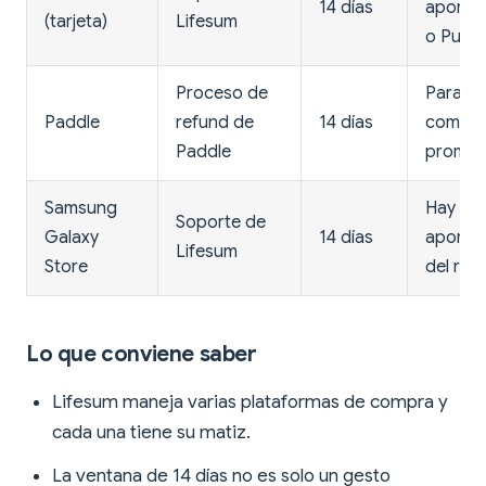
14 días
aportar
(tarjeta)
Lifesum
o Purch
Proceso de
Para ci
Paddle
refund de
14 días
compra
Paddle
promoc
Samsung
Hay qu
Soporte de
Galaxy
14 días
aportar
Lifesum
Store
del rec
Lo que conviene saber
Lifesum maneja varias plataformas de compra y
cada una tiene su matiz.
La ventana de 14 días no es solo un gesto