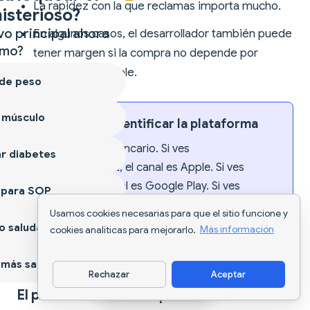
La rapidez con la que reclamas importa mucho.
isterioso?
vo principal ahora
En algunos casos, el desarrollador también puede
mo?
tener margen si la compra no depende por
completo de Apple.
 de peso
 músculo
Consejo para identificar la plataforma
Mira el extracto bancario. Si ves
r diabetes
APPLE.COM/BILL
, el canal es Apple. Si ves
GOOGLE
*, el canal es Google Play. Si ves
 para SOP
PADDLE.NET
, probablemente fue una compra
Usamos cookies necesarias para que el sitio funcione y
procesada por Paddle. Eso te dice exactamente
 saludable
cookies analíticas para mejorarlo.
Más información
a quién debes escribir primero.
más sano
Rechazar
Aceptar
Descargar app
El problema real de la plataforma