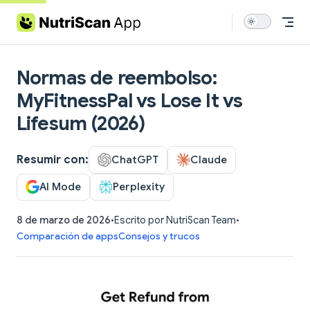
Skip to content
Normas de reembolso:
MyFitnessPal vs Lose It vs
Lifesum (2026)
Resumir con:
ChatGPT
Claude
AI Mode
Perplexity
8 de marzo de 2026
•
Escrito por NutriScan Team
•
Comparación de apps
Consejos y trucos