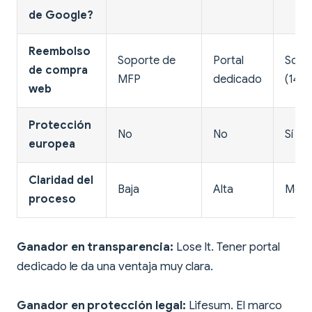
de Google?
Reembolso
Soporte de
Portal
Sopo
de compra
MFP
dedicado
(14 d
web
Protección
No
No
Sí
europea
Claridad del
Baja
Alta
Medi
proceso
Ganador en transparencia:
Lose It. Tener portal
dedicado le da una ventaja muy clara.
Ganador en protección legal:
Lifesum. El marco