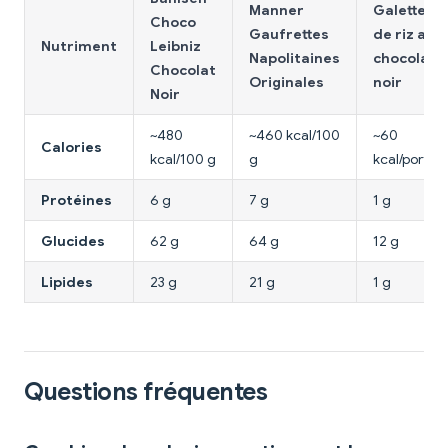
Manner
Galettes
Choco
Gaufrettes
de riz au
Nutriment
Leibniz
Napolitaines
chocolat
Chocolat
Originales
noir
Noir
~480
~460 kcal/100
~60
Calories
kcal/100 g
g
kcal/portion
Protéines
6 g
7 g
1 g
Glucides
62 g
64 g
12 g
Lipides
23 g
21 g
1 g
Questions fréquentes