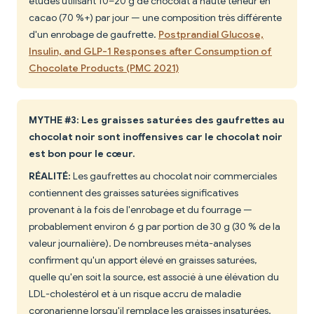
études utilisant 10–20 g de chocolat à haute teneur en
cacao (70 %+) par jour — une composition très différente
d'un enrobage de gaufrette.
Postprandial Glucose,
Insulin, and GLP-1 Responses after Consumption of
Chocolate Products (PMC 2021)
MYTHE #3: Les graisses saturées des gaufrettes au
chocolat noir sont inoffensives car le chocolat noir
est bon pour le cœur.
RÉALITÉ:
Les gaufrettes au chocolat noir commerciales
contiennent des graisses saturées significatives
provenant à la fois de l'enrobage et du fourrage —
probablement environ 6 g par portion de 30 g (30 % de la
valeur journalière). De nombreuses méta-analyses
confirment qu'un apport élevé en graisses saturées,
quelle qu'en soit la source, est associé à une élévation du
LDL-cholestérol et à un risque accru de maladie
coronarienne lorsqu'il remplace les graisses insaturées.