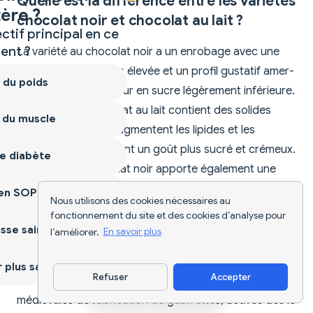
Quelle est la différence entre les variétés
ère ?
chocolat noir et chocolat au lait ?
ctif principal en ce
nt ?
La variété au chocolat noir a un enrobage avec une
teneur en cacao plus élevée et un profil gustatif amer-
 du poids
sucré, avec une teneur en sucre légèrement inférieure.
La version au chocolat au lait contient des solides
 du muscle
laitiers ajoutés qui augmentent les lipides et les
calories tout en offrant un goût plus sucré et crémeux.
e diabète
La variété au chocolat noir apporte également une
petite quantité supplémentaire de fibres.
ien SOPK
Nous utilisons des cookies nécessaires au
fonctionnement du site et des cookies d’analyse pour
Quelle est l'origine des biscuits gaufrés
sse saine
l’améliorer.
En savoir plus
au chocolat allemands ?
plus sain
Refuser
Accepter
Ces biscuits trouvent leurs racines dans les guildes
Télécharger l'appli
médiévales de fabrication de gaufrettes, actives dès le