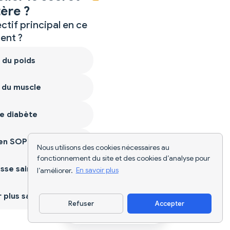
ère ?
ctif principal en ce
nt ?
 du poids
 du muscle
e diabète
ien SOPK
Nous utilisons des cookies nécessaires au
fonctionnement du site et des cookies d’analyse pour
sse saine
l’améliorer.
En savoir plus
plus sain
Refuser
Accepter
Télécharger l'appli