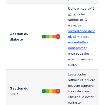
Riche en sucre (12
g), glucides
raffinés et IG
élevé.
La
surveillance de la
Gestion du
glycémie est
diabète
essentielle si
consommé
;
envisagez des
alternatives sans
sucre.
Les glucides
raffinés et le sucre
peuvent aggraver
Gestion du
la résistance à
SOPK
l'insuline. À éviter
ou limiter