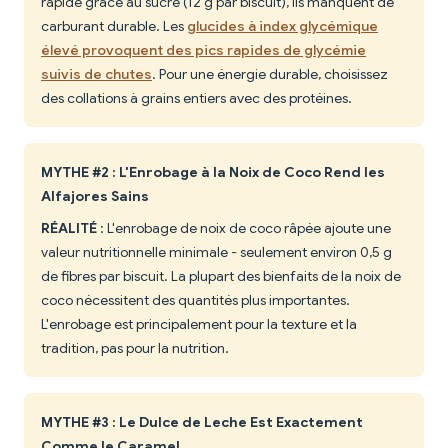
rapide grâce au sucre (12 g par biscuit), ils manquent de
carburant durable. Les
glucides à index glycémique
élevé provoquent des pics rapides de glycémie
suivis de chutes
. Pour une énergie durable, choisissez
des collations à grains entiers avec des protéines.
MYTHE #2 : L'Enrobage à la Noix de Coco Rend les
Alfajores Sains
RÉALITÉ
: L'enrobage de noix de coco râpée ajoute une
valeur nutritionnelle minimale - seulement environ 0,5 g
de fibres par biscuit. La plupart des bienfaits de la noix de
coco nécessitent des quantités plus importantes.
L'enrobage est principalement pour la texture et la
tradition, pas pour la nutrition.
MYTHE #3 : Le Dulce de Leche Est Exactement
Comme le Caramel