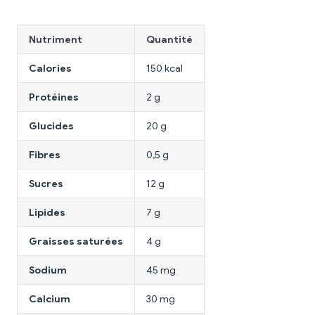
Nutriment
Quantité
Calories
150 kcal
Protéines
2 g
Glucides
20 g
Fibres
0,5 g
Sucres
12 g
Lipides
7 g
Graisses saturées
4 g
Sodium
45 mg
Calcium
30 mg