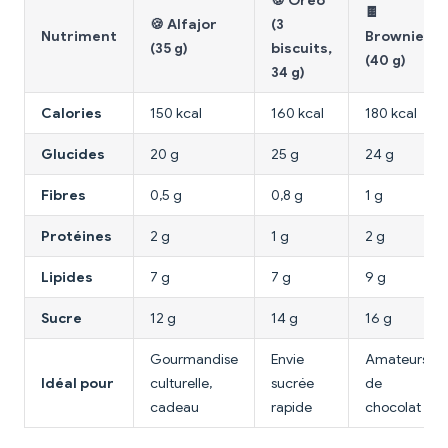
🍪 Oreo
🍫
🍪 Alfajor
(3
Nutriment
Brownie
(35 g)
biscuits,
(40 g)
34 g)
Calories
150 kcal
160 kcal
180 kcal
Glucides
20 g
25 g
24 g
Fibres
0,5 g
0,8 g
1 g
Protéines
2 g
1 g
2 g
Lipides
7 g
7 g
9 g
Sucre
12 g
14 g
16 g
Gourmandise
Envie
Amateurs
Idéal pour
culturelle,
sucrée
de
cadeau
rapide
chocolat