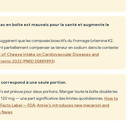
ac en boîte est mauvais pour la santé et augmente le
uggèrent que les composés bioactifs du fromage (vitamine K2,
nt partiellement compenser sa teneur en sodium dans le contexte
t of Cheese Intake on Cardiovascular Diseases and
rients 2022 (PMID 35889893)
 correspond à une seule portion.
's est prévue pour deux portions. Manger toute la boîte double les
1 120 mg — une part significative des limites quotidiennes.
How to
 Facts Label — FDA
;
Annie's introduces new macaroni and
s News