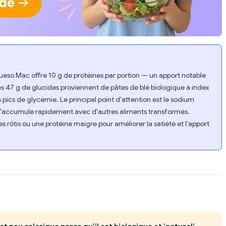
ueso Mac offre 10 g de protéines par portion — un apport notable
s 47 g de glucides proviennent de pâtes de blé biologique à index
pics de glycémie. Le principal point d'attention est le sodium
 s'accumule rapidement avec d'autres aliments transformés.
 rôtis ou une protéine maigre pour améliorer la satiété et l'apport
t peu calorique parce qu'il est biologique et 'naturel'.