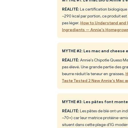
RÉALITÉ:
La certification biologique
~290 kcal par portion, ce produit est
pas léger.
How to Understand and U
Ingredients — Annie's Homegrow
MYTHE #2: Les mac and cheese en
RÉALITÉ:
Annie's Chipotle Queso Mac
pas élevé. Une grande partie des grais
beurre réduit la teneur en graisses.
H
Taste Tested 2 New Annie's Mac 
MYTHE #3: Les pâtes font monter
RÉALITÉ:
Les pâtes de blé ont un in
~70+) car leur matrice protéine-amido
situent dans cette plage d'IG modér