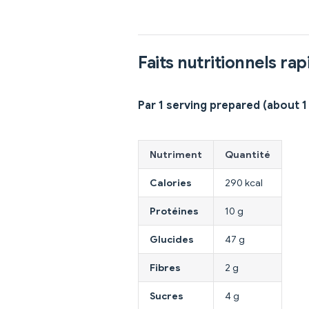
Faits nutritionnels rap
Par 1 serving prepared (about 1
Nutriment
Quantité
Calories
290 kcal
Protéines
10 g
Glucides
47 g
Fibres
2 g
Sucres
4 g