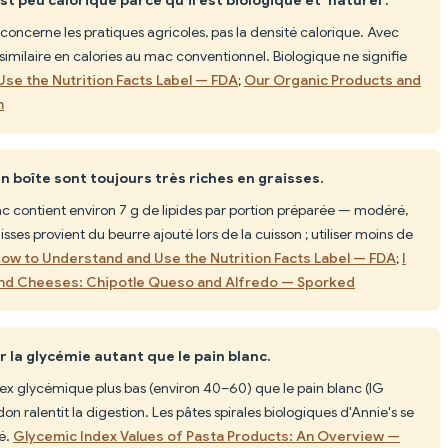
 concerne les pratiques agricoles, pas la densité calorique. Avec
 similaire en calories au mac conventionnel. Biologique ne signifie
se the Nutrition Facts Label — FDA
;
Our Organic Products and
n
 boîte sont toujours très riches en graisses.
 contient environ 7 g de lipides par portion préparée — modéré,
ses provient du beurre ajouté lors de la cuisson ; utiliser moins de
ow to Understand and Use the Nutrition Facts Label — FDA
;
I
and Cheeses: Chipotle Queso and Alfredo — Sporked
 la glycémie autant que le pain blanc.
dex glycémique plus bas (environ 40–60) que le pain blanc (IG
n ralentit la digestion. Les pâtes spirales biologiques d'Annie's se
é.
Glycemic Index Values of Pasta Products: An Overview —