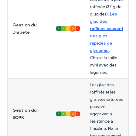
raffinée (37 g de
glucides).
Les
glucides
Gestion du
raffinés causent
Diabète
des pics
rapides de
glycémie
.
Choisir la taille
mini avec des
légumes.
Les glucides
raffinés et les
graisses saturées
peuvent
Gestion du
aggraver la
SOPK
résistance à
l'insuline. Plaisir
très occasionnel