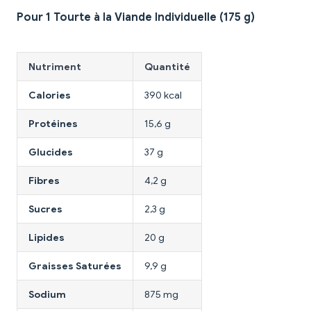
Pour 1 Tourte à la Viande Individuelle (175 g)
Nutriment
Quantité
Calories
390 kcal
Protéines
15,6 g
Glucides
37 g
Fibres
4,2 g
Sucres
2,3 g
Lipides
20 g
Graisses Saturées
9,9 g
Sodium
875 mg