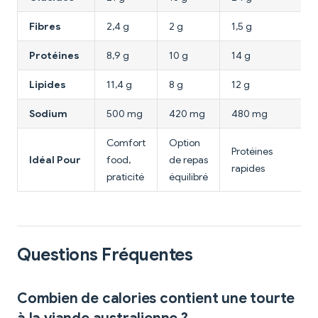
Fibres
2,4 g
2 g
1,5 g
Protéines
8,9 g
10 g
14 g
Lipides
11,4 g
8 g
12 g
Sodium
500 mg
420 mg
480 mg
Comfort
Option
Protéines
Idéal Pour
food,
de repas
rapides
praticité
équilibré
Questions Fréquentes
Combien de calories contient une tourte