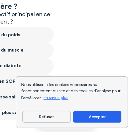
ère ?
ctif principal en ce
nt ?
 du poids
 du muscle
e diabète
ien SOPK
Nous utilisons des cookies nécessaires au
fonctionnement du site et des cookies d’analyse pour
sse saine
l’améliorer.
En savoir plus
plus sain
Refuser
Accepter
Télécharger l'appli