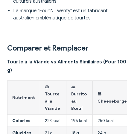
culturels australiens
La marque "Four'N Twenty" est un fabricant
australien emblématique de tourtes
Comparer et Remplacer
Tourte à la Viande vs Aliments Similaires (Pour 100
g)
🥧
🌯
Tourte
Burrito
🍔
Nutriment
à la
au
Cheeseburger
Viande
Bœuf
Calories
223 kcal
195 kcal
250 kcal
Glucides
21 g
18 g
24 g