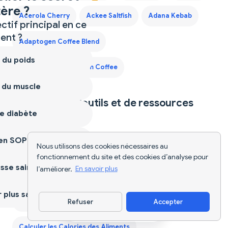
ère ?
Acerola Cherry
Ackee Saltfish
Adana Kebab
ctif principal en ce
nt ?
Adaptogen Coffee Blend
 du poids
Adaptogen Mushroom Coffee
 du muscle
Explore plus d'outils et de ressources
e diabète
nutritionnelles
ien SOPK
Nous utilisons des cookies nécessaires au
AI Food Tracker
Application de Régime
fonctionnement du site et des cookies d’analyse pour
sse saine
l’améliorer.
En savoir plus
Best Protein Supplements for Women
plus sain
Best Weight Loss Pills
Refuser
Accepter
Télécharger l'appli
Calculer les Calories des Aliments