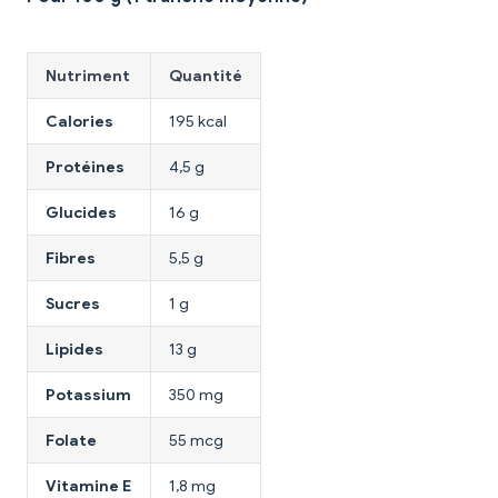
Nutriment
Quantité
Calories
195 kcal
Protéines
4,5 g
Glucides
16 g
Fibres
5,5 g
Sucres
1 g
Lipides
13 g
Potassium
350 mg
Folate
55 mcg
Vitamine E
1,8 mg