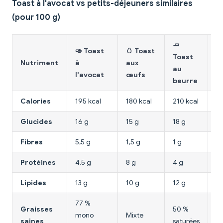
Toast à l'avocat vs petits-déjeuners similaires
(pour 100 g)
🧈

🥑 Toast
🥚 Toast
Toast
a
Nutriment
à
aux
au
d
l'avocat
œufs
beurre
c
Calories
195 kcal
180 kcal
210 kcal
26
Glucides
16 g
15 g
18 g
2
Fibres
5,5 g
1,5 g
1 g
3 
Protéines
4,5 g
8 g
4 g
9 
Lipides
13 g
10 g
12 g
16
77 %
Graisses
50 %
mono
Mixte
Mi
saines
saturées