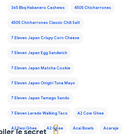
365 Bbq Habanero Cashews
4505 Chicharrones
4505 Chicharrones Classic Chili Salt
7 Eleven Japan Crispy Corn Cheese
7 Eleven Japan Egg Sandwich
7 Eleven Japan Matcha Cookie
7 Eleven Japan Onigiri Tuna Mayo
7 Eleven Japan Tamago Sando
7 Eleven Laredo Walking Taco
A2 Cow Ghee
×
A2 Desi Ghee
A2 Ghee
Acai Bowls
Acaraje
iler le secret