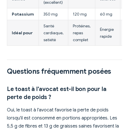
(excellent)
Potassium
350 mg
120 mg
60 mg
2
Santé
Protéines,
Énergie
Pr
Idéal pour
cardiaque,
repas
rapide
én
satiété
complet
Questions fréquemment posées
Le toast à l'avocat est-il bon pour la
perte de poids ?
Oui, le toast à l'avocat favorise la perte de poids
lorsqu'il est consommé en portions appropriées. Les
5,5 g de fibres et 13 g de graisses saines favorisent la