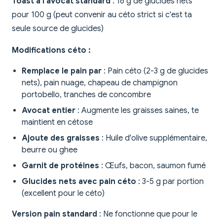
Toast à l'avocat standard
: 16 g de glucides nets
pour 100 g (peut convenir au céto strict si c'est ta
seule source de glucides)
Modifications céto :
Remplace le pain par
: Pain céto (2-3 g de glucides
nets), pain nuage, chapeau de champignon
portobello, tranches de concombre
Avocat entier
: Augmente les graisses saines, te
maintient en cétose
Ajoute des graisses
: Huile d'olive supplémentaire,
beurre ou ghee
Garnit de protéines
: Œufs, bacon, saumon fumé
Glucides nets avec pain céto
: 3-5 g par portion
(excellent pour le céto)
Version pain standard
: Ne fonctionne que pour le