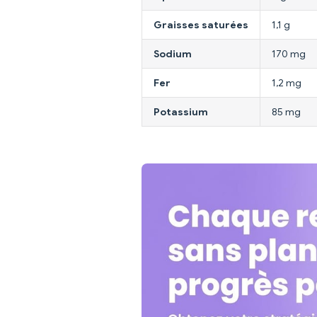
Graisses saturées
1,1 g
Sodium
170 mg
Fer
1,2 mg
Potassium
85 mg