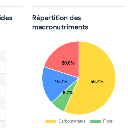
ides
Répartition des
macronutriments
é