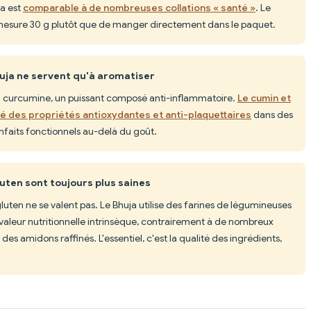
ja est
comparable à de nombreuses collations « santé »
. Le
: mesure 30 g plutôt que de manger directement dans le paquet.
huja ne servent qu'à aromatiser
a curcumine, un puissant composé anti-inflammatoire.
Le cumin et
 des propriétés antioxydantes et anti-plaquettaires
dans des
enfaits fonctionnels au-delà du goût.
luten sont toujours plus saines
 gluten ne se valent pas. Le Bhuja utilise des farines de légumineuses
valeur nutritionnelle intrinsèque, contrairement à de nombreux
des amidons raffinés. L'essentiel, c'est la qualité des ingrédients,