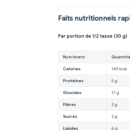
Faits nutritionnels rap
Par portion de 1/2 tasse (30 g)
Nutriment
Quantit
Calories
140 kcal
Protéines
5 g
Glucides
17 g
Fibres
2 g
Sucres
2 g
Lipides
6 g