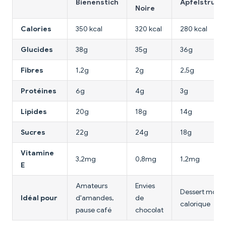
Bienenstich
Apfelstrude
Noire
Calories
350 kcal
320 kcal
280 kcal
Glucides
38g
35g
36g
Fibres
1,2g
2g
2,5g
Protéines
6g
4g
3g
Lipides
20g
18g
14g
Sucres
22g
24g
18g
Vitamine
3,2mg
0,8mg
1,2mg
E
Amateurs
Envies
Dessert moins
Idéal pour
d'amandes,
de
calorique
pause café
chocolat