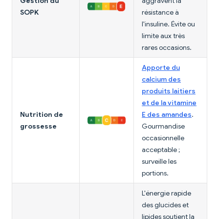
Gestion du
aggravent la
SOPK
résistance à
l'insuline. Évite ou
limite aux très
rares occasions.
Apporte du
calcium des
produits laitiers
et de la vitamine
Nutrition de
E des amandes
.
grossesse
Gourmandise
occasionnelle
acceptable ;
surveille les
portions.
L'énergie rapide
des glucides et
lipides soutient la