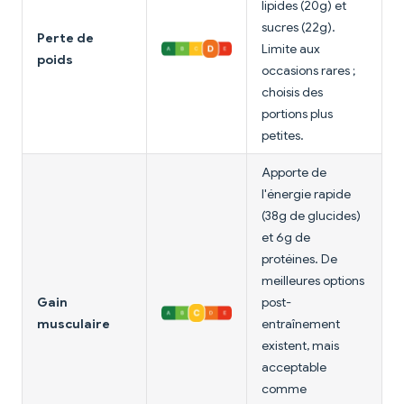
lipides (20g) et
sucres (22g).
Perte de
Limite aux
poids
occasions rares ;
choisis des
portions plus
petites.
Apporte de
l'énergie rapide
(38g de glucides)
et 6g de
protéines. De
meilleures options
Gain
post-
musculaire
entraînement
existent, mais
acceptable
comme