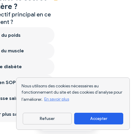
ère ?
ctif principal en ce
nt ?
 du poids
 du muscle
e diabète
ien SOPK
Nous utilisons des cookies nécessaires au
fonctionnement du site et des cookies d’analyse pour
sse saine
l’améliorer.
En savoir plus
plus sain
Refuser
Accepter
Télécharger l'appli