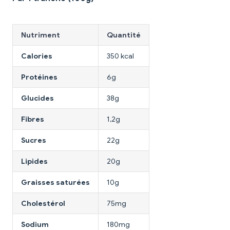
Nutriment
Quantité
Calories
350 kcal
Protéines
6g
Glucides
38g
Fibres
1,2g
Sucres
22g
Lipides
20g
Graisses saturées
10g
Cholestérol
75mg
Sodium
180mg