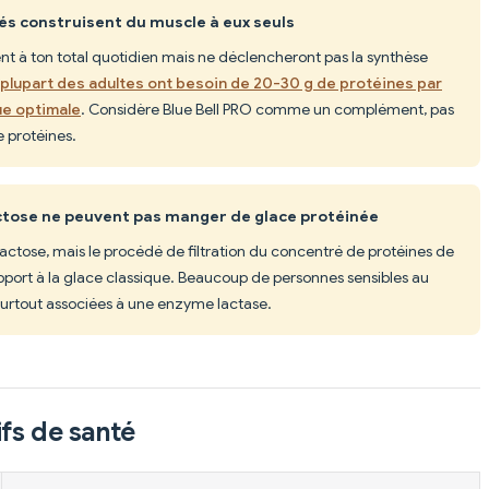
és construisent du muscle à eux seuls
nt à ton total quotidien mais ne déclencheront pas la synthèse
 plupart des adultes ont besoin de 20-30 g de protéines par
ue optimale
. Considère Blue Bell PRO comme un complément, pas
 protéines.
actose ne peuvent pas manger de glace protéinée
lactose, mais le procédé de filtration du concentré de protéines de
rapport à la glace classique. Beaucoup de personnes sensibles au
 surtout associées à une enzyme lactase.
fs de santé