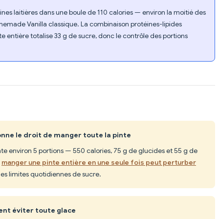
nes laitières dans une boule de 110 calories — environ la moitié des
Homemade Vanilla classique. La combinaison protéines-lipides
te entière totalise 33 g de sucre, donc le contrôle des portions
onne le droit de manger toute la pinte
te environ 5 portions — 550 calories, 75 g de glucides et 55 g de
,
manger une pinte entière en une seule fois peut perturber
es limites quotidiennes de sucre.
ent éviter toute glace