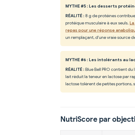
MYTHE #5 : Les desserts protéin
RÉALITÉ :
8 g de protéines contribue
protéique musculaire à eux seuls.
La
repas pour une réponse anaboliq
un remplaçant, d'une vraie source de
MYTHE #6 : Les intolérants au l
RÉALITÉ :
Blue Bell PRO contient du 
lait réduit la teneur en lactose par 
lactose tolèrent de petites portions,
NutriScore par objecti