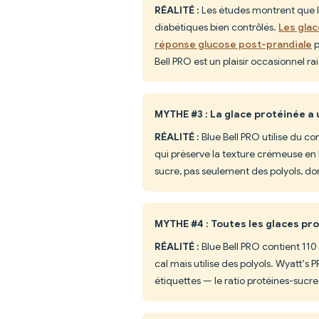
RÉALITÉ :
Les études montrent que 
diabétiques bien contrôlés.
Les glac
réponse glucose post-prandiale
p
Bell PRO est un plaisir occasionnel ra
MYTHE #3 : La glace protéinée a u
RÉALITÉ :
Blue Bell PRO utilise du co
qui préserve la texture crémeuse en b
sucre, pas seulement des polyols, don
MYTHE #4 : Toutes les glaces pr
RÉALITÉ :
Blue Bell PRO contient 110 
cal mais utilise des polyols. Wyatt's
étiquettes — le ratio protéines-sucr