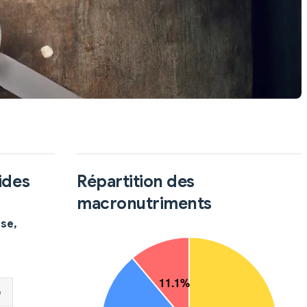
ides
Répartition des
macronutriments
sse,
é