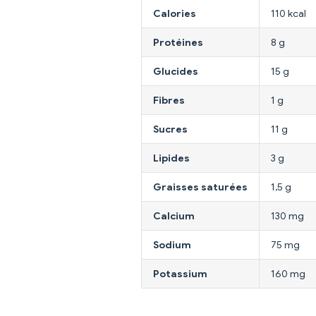
Calories
110 kcal
Protéines
8 g
Glucides
15 g
Fibres
1 g
Sucres
11 g
Lipides
3 g
Graisses saturées
1,5 g
Calcium
130 mg
Sodium
75 mg
Potassium
160 mg