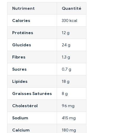
Nutriment
Quantité
Calories
330 kcal
Protéines
12 g
Glucides
24 g
Fibres
1,3 g
Sucres
0,7 g
Lipides
18 g
Graisses Saturées
8 g
Cholestérol
96 mg
Sodium
415 mg
Calcium
180 mg